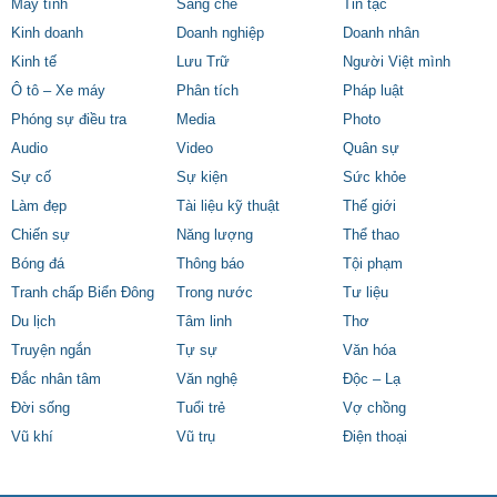
Máy tính
Sáng chế
Tin tặc
Kinh doanh
Doanh nghiệp
Doanh nhân
Kinh tế
Lưu Trữ
Người Việt mình
Ô tô – Xe máy
Phân tích
Pháp luật
Phóng sự điều tra
Media
Photo
Audio
Video
Quân sự
Sự cố
Sự kiện
Sức khỏe
Làm đẹp
Tài liệu kỹ thuật
Thế giới
Chiến sự
Năng lượng
Thể thao
Bóng đá
Thông báo
Tội phạm
Tranh chấp Biển Đông
Trong nước
Tư liệu
Du lịch
Tâm linh
Thơ
Truyện ngắn
Tự sự
Văn hóa
Đắc nhân tâm
Văn nghệ
Độc – Lạ
Đời sống
Tuổi trẻ
Vợ chồng
Vũ khí
Vũ trụ
Điện thoại