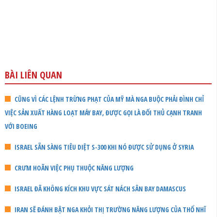
BÀI LIÊN QUAN
CŨNG VÌ CÁC LỆNH TRỪNG PHẠT CỦA MỸ MÀ NGA BUỘC PHẢI ĐÌNH CHỈ
VIỆC SẢN XUẤT HÀNG LOẠT MÁY BAY, ĐƯỢC GỌI LÀ ĐỐI THỦ CẠNH TRANH
VỚI BOEING
ISRAEL SẴN SÀNG TIÊU DIỆT S-300 KHI NÓ ĐƯỢC SỬ DỤNG Ở SYRIA
CRƯM HOÃN VIỆC PHỤ THUỘC NĂNG LƯỢNG
ISRAEL ĐÃ KHÔNG KÍCH KHU VỰC SÁT NÁCH SÂN BAY DAMASCUS
IRAN SẼ ĐÁNH BẬT NGA KHỎI THỊ TRƯỜNG NĂNG LƯỢNG CỦA THỔ NHĨ