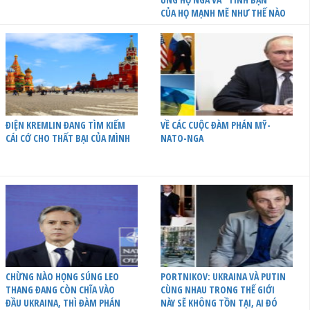
CỦA HỌ MẠNH MẼ NHƯ THẾ NÀO
ĐIỆN KREMLIN ĐANG TÌM KIẾM
VỀ CÁC CUỘC ĐÀM PHÁN MỸ-
CÁI CỚ CHO THẤT BẠI CỦA MÌNH
NATO-NGA
CHỪNG NÀO HỌNG SÚNG LEO
PORTNIKOV: UKRAINA VÀ PUTIN
THANG ĐANG CÒN CHĨA VÀO
CÙNG NHAU TRONG THẾ GIỚI
ĐẦU UKRAINA, THÌ ĐÀM PHÁN
NÀY SẼ KHÔNG TỒN TẠI, AI ĐÓ