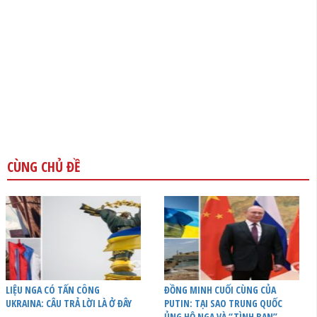
CÙNG CHỦ ĐỀ
LIỆU NGA CÓ TẤN CÔNG
ĐỒNG MINH CUỐI CÙNG CỦA
UKRAINA: CÂU TRẢ LỜI LÀ Ở ĐÂY
PUTIN: TẠI SAO TRUNG QUỐC
ỦNG HỘ NGA VÀ “TÌNH BẠN”