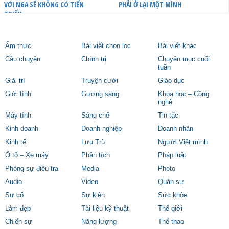
VỚI NGA SẼ KHÔNG CÓ TIẾN
PHẢI Ở LẠI MỘT MÌNH
TRIỂN
Ẩm thực
Bài viết chọn lọc
Bài viết khác
Câu chuyện
Chính trị
Chuyên mục cuối
tuần
Giải trí
Truyện cười
Giáo dục
Giới tính
Gương sáng
Khoa học – Công
nghệ
Máy tính
Sáng chế
Tin tặc
Kinh doanh
Doanh nghiệp
Doanh nhân
Kinh tế
Lưu Trữ
Người Việt mình
Ô tô – Xe máy
Phân tích
Pháp luật
Phóng sự điều tra
Media
Photo
Audio
Video
Quân sự
Sự cố
Sự kiện
Sức khỏe
Làm đẹp
Tài liệu kỹ thuật
Thế giới
Chiến sự
Năng lượng
Thể thao