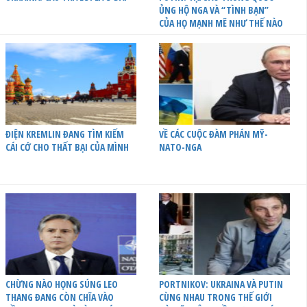
ỦNG HỘ NGA VÀ “TÌNH BẠN”
CỦA HỌ MẠNH MẼ NHƯ THẾ NÀO
ĐIỆN KREMLIN ĐANG TÌM KIẾM
VỀ CÁC CUỘC ĐÀM PHÁN MỸ-
CÁI CỚ CHO THẤT BẠI CỦA MÌNH
NATO-NGA
CHỪNG NÀO HỌNG SÚNG LEO
PORTNIKOV: UKRAINA VÀ PUTIN
THANG ĐANG CÒN CHĨA VÀO
CÙNG NHAU TRONG THẾ GIỚI