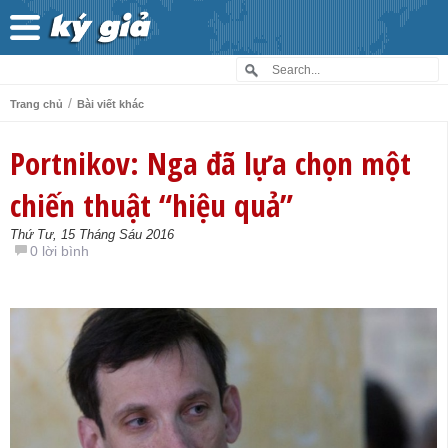
/
Trang chủ
Bài viết khác
Portnikov: Nga đã lựa chọn một
chiến thuật “hiệu quả”
Thứ Tư, 15 Tháng Sáu 2016
0 lời bình