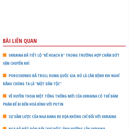
BÀI LIÊN QUAN
UKRAINA ĐÃ TIẾT LỘ "KẾ HOẠCH B" TRONG TRƯỜNG HỢP CHẤM DỨT
VẬN CHUYỂN KHÍ
POROSHENKO ĐÃ TROLL DUMA QUỐC GIA: ĐÓ LÀ CĂN BỆNH KHI NGHĨ
RẰNG CHÚNG TA LÀ "MỘT DÂN TỘC"
VỀ HUYỀN THOẠI MỘT TỔNG THỐNG MỚI CỦA UKRAINA CÓ THỂ ĐÀM
PHÁN ĐỂ ĐI ĐẾN HOÀ BÌNH VỚI PUTIN
SỰ XÂM LƯỢC CỦA NGA ĐANG ĐE DỌA KHÔNG CHỈ ĐỐI VỚI UKRAINA
NGA ĐÃ MẤT ĐÒN BẨY "KHÍ ĐỐT" ẢNH HƯỞNG LÊN UKRAINA