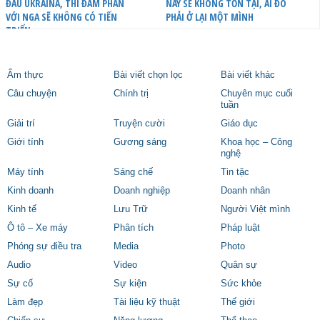
ĐẦU UKRAINA, THÌ ĐÀM PHÁN
NÀY SẼ KHÔNG TỒN TẠI, AI ĐÓ
VỚI NGA SẼ KHÔNG CÓ TIẾN
PHẢI Ở LẠI MỘT MÌNH
TRIỂN
Ẩm thực
Bài viết chọn lọc
Bài viết khác
Câu chuyện
Chính trị
Chuyên mục cuối
tuần
Giải trí
Truyện cười
Giáo dục
Giới tính
Gương sáng
Khoa học – Công
nghệ
Máy tính
Sáng chế
Tin tặc
Kinh doanh
Doanh nghiệp
Doanh nhân
Kinh tế
Lưu Trữ
Người Việt mình
Ô tô – Xe máy
Phân tích
Pháp luật
Phóng sự điều tra
Media
Photo
Audio
Video
Quân sự
Sự cố
Sự kiện
Sức khỏe
Làm đẹp
Tài liệu kỹ thuật
Thế giới