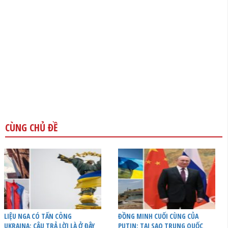
CÙNG CHỦ ĐỀ
LIỆU NGA CÓ TẤN CÔNG
ĐỒNG MINH CUỐI CÙNG CỦA
UKRAINA: CÂU TRẢ LỜI LÀ Ở ĐÂY
PUTIN: TẠI SAO TRUNG QUỐC