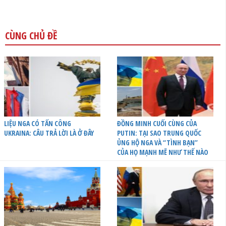
CÙNG CHỦ ĐỀ
LIỆU NGA CÓ TẤN CÔNG
ĐỒNG MINH CUỐI CÙNG CỦA
UKRAINA: CÂU TRẢ LỜI LÀ Ở ĐÂY
PUTIN: TẠI SAO TRUNG QUỐC
ỦNG HỘ NGA VÀ “TÌNH BẠN”
CỦA HỌ MẠNH MẼ NHƯ THẾ NÀO