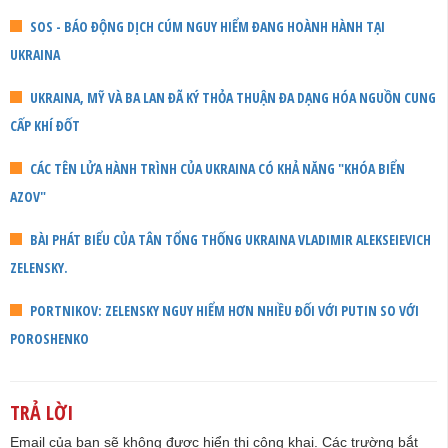
SOS - BÁO ĐỘNG DỊCH CÚM NGUY HIỂM ĐANG HOÀNH HÀNH TẠI
UKRAINA
UKRAINA, MỸ VÀ BA LAN ĐÃ KÝ THỎA THUẬN ĐA DẠNG HÓA NGUỒN CUNG
CẤP KHÍ ĐỐT
CÁC TÊN LỬA HÀNH TRÌNH CỦA UKRAINA CÓ KHẢ NĂNG "KHÓA BIỂN
AZOV"
BÀI PHÁT BIỂU CỦA TÂN TỔNG THỐNG UKRAINA VLADIMIR ALEKSEIEVICH
ZELENSKY.
PORTNIKOV: ZELENSKY NGUY HIỂM HƠN NHIỀU ĐỐI VỚI PUTIN SO VỚI
POROSHENKO
TRẢ LỜI
Email của bạn sẽ không được hiển thị công khai.
Các trường bắt