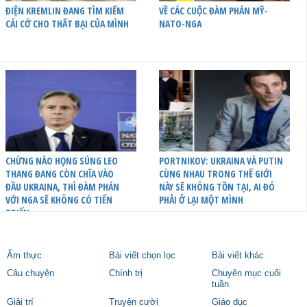
ĐIỆN KREMLIN ĐANG TÌM KIẾM
VỀ CÁC CUỘC ĐÀM PHÁN MỸ-
CÁI CỚ CHO THẤT BẠI CỦA MÌNH
NATO-NGA
CHỪNG NÀO HỌNG SÚNG LEO
PORTNIKOV: UKRAINA VÀ PUTIN
THANG ĐANG CÒN CHĨA VÀO
CÙNG NHAU TRONG THẾ GIỚI
ĐẦU UKRAINA, THÌ ĐÀM PHÁN
NÀY SẼ KHÔNG TỒN TẠI, AI ĐÓ
VỚI NGA SẼ KHÔNG CÓ TIẾN
PHẢI Ở LẠI MỘT MÌNH
TRIỂN
Ẩm thực
Bài viết chọn lọc
Bài viết khác
Câu chuyện
Chính trị
Chuyên mục cuối
tuần
Giải trí
Truyện cười
Giáo dục