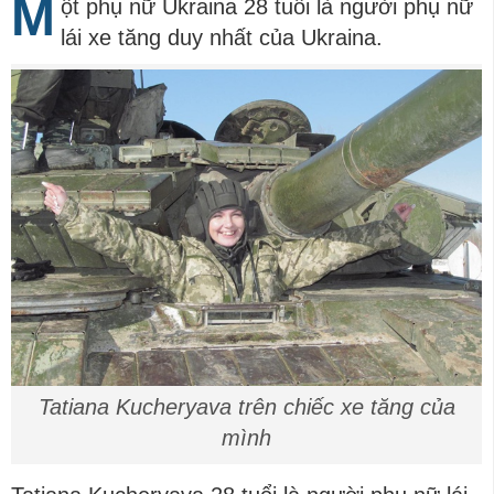
M
ột phụ nữ Ukraina 28 tuổi là người phụ nữ
lái xe tăng duy nhất của Ukraina.
Tatiana Kucheryava trên chiếc xe tăng của
mình