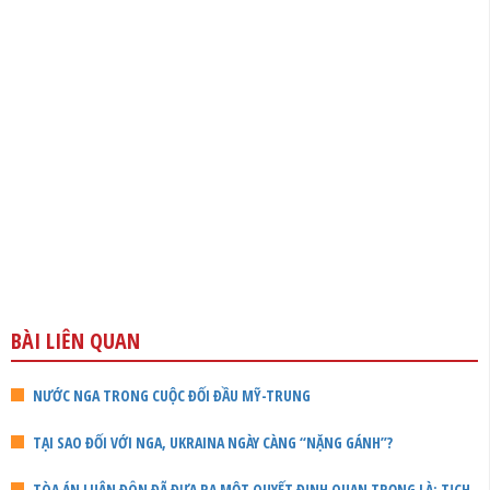
BÀI LIÊN QUAN
NƯỚC NGA TRONG CUỘC ĐỐI ĐẦU MỸ-TRUNG
TẠI SAO ĐỐI VỚI NGA, UKRAINA NGÀY CÀNG “NẶNG GÁNH”?
TÒA ÁN LUÂN ĐÔN ĐÃ ĐƯA RA MỘT QUYẾT ĐỊNH QUAN TRỌNG LÀ: TỊCH