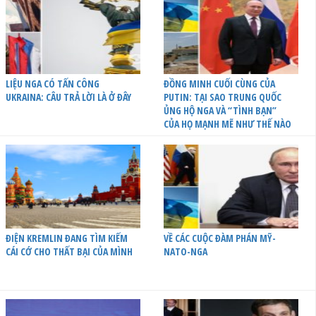
LIỆU NGA CÓ TẤN CÔNG
ĐỒNG MINH CUỐI CÙNG CỦA
UKRAINA: CÂU TRẢ LỜI LÀ Ở ĐÂY
PUTIN: TẠI SAO TRUNG QUỐC
ỦNG HỘ NGA VÀ “TÌNH BẠN”
CỦA HỌ MẠNH MẼ NHƯ THẾ NÀO
ĐIỆN KREMLIN ĐANG TÌM KIẾM
VỀ CÁC CUỘC ĐÀM PHÁN MỸ-
CÁI CỚ CHO THẤT BẠI CỦA MÌNH
NATO-NGA