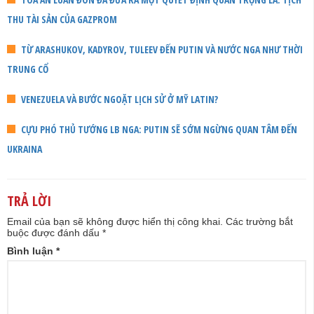
THU TÀI SẢN CỦA GAZPROM
TỪ ARASHUKOV, KADYROV, TULEEV ĐẾN PUTIN VÀ NƯỚC NGA NHƯ THỜI
TRUNG CỔ
VENEZUELA VÀ BƯỚC NGOẶT LỊCH SỬ Ở MỸ LATIN?
CỰU PHÓ THỦ TƯỚNG LB NGA: PUTIN SẼ SỚM NGỪNG QUAN TÂM ĐẾN
UKRAINA
TRẢ LỜI
Email của bạn sẽ không được hiển thị công khai.
Các trường bắt
buộc được đánh dấu
*
Bình luận
*