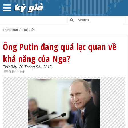
/
Trang chủ
Thế giới
Ông Putin đang quá lạc quan về
khả năng của Nga?
Thứ Bảy, 20 Tháng Sáu 2015
0 lời bình