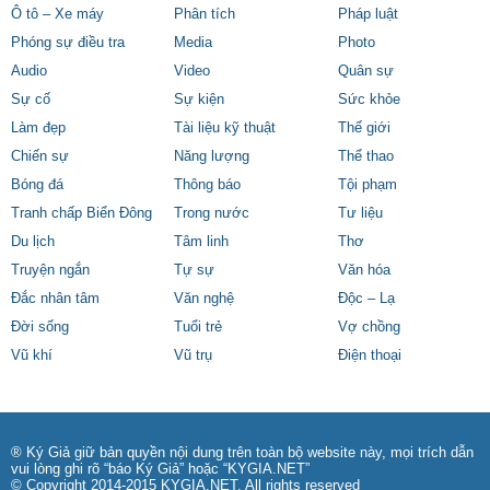
Ô tô – Xe máy
Phân tích
Pháp luật
Phóng sự điều tra
Media
Photo
Audio
Video
Quân sự
Sự cố
Sự kiện
Sức khỏe
Làm đẹp
Tài liệu kỹ thuật
Thế giới
Chiến sự
Năng lượng
Thể thao
Bóng đá
Thông báo
Tội phạm
Tranh chấp Biển Đông
Trong nước
Tư liệu
Du lịch
Tâm linh
Thơ
Truyện ngắn
Tự sự
Văn hóa
Đắc nhân tâm
Văn nghệ
Độc – Lạ
Đời sống
Tuổi trẻ
Vợ chồng
Vũ khí
Vũ trụ
Điện thoại
® Ký Giả giữ bản quyền nội dung trên toàn bộ website này, mọi trích dẫn
vui lòng ghi rõ “báo Ký Giả” hoặc “KYGIA.NET”
© Copyright 2014-2015 KYGIA.NET, All rights reserved