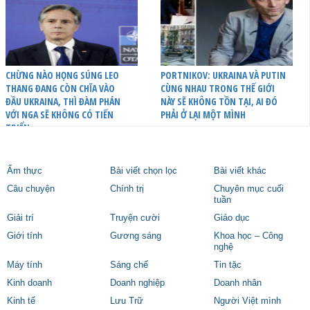
CHỪNG NÀO HỌNG SÚNG LEO
PORTNIKOV: UKRAINA VÀ PUTIN
THANG ĐANG CÒN CHĨA VÀO
CÙNG NHAU TRONG THẾ GIỚI
ĐẦU UKRAINA, THÌ ĐÀM PHÁN
NÀY SẼ KHÔNG TỒN TẠI, AI ĐÓ
VỚI NGA SẼ KHÔNG CÓ TIẾN
PHẢI Ở LẠI MỘT MÌNH
TRIỂN
Ẩm thực
Bài viết chọn lọc
Bài viết khác
Câu chuyện
Chính trị
Chuyên mục cuối
tuần
Giải trí
Truyện cười
Giáo dục
Giới tính
Gương sáng
Khoa học – Công
nghệ
Máy tính
Sáng chế
Tin tặc
Kinh doanh
Doanh nghiệp
Doanh nhân
Kinh tế
Lưu Trữ
Người Việt mình