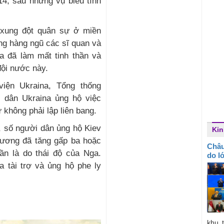
14, sau những vụ biểu tình
 xung đột quân sự ở miền
ng hàng ngũ các sĩ quan và
 đã làm mất tinh thần và
đội nước này.
viện Ukraina, Tổng thống
 dân Ukraina ủng hộ việc
 không phải lập liên bang.
, số người dân ủng hộ Kiev
Kin
Dương đã tăng gấp ba hoặc
Châu
ần là do thái độ của Nga.
do l
 tài trợ và ủng hộ phe ly
khu 