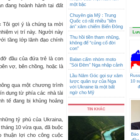
một bậc
n đang hoành hành tại đất
Chuyên gia Mỹ : Trung
Quốc có rất nhiều "tiền
 Tôi gợi ý là chúng ta mời
án" xâm chiếm Biển Đông
hiệm vị trí này. Người này
Lưu
Thu hồi tiền tham nhũng,
với tầng lớp lãnh đạo chính
không để “củng cố đời
con”
 đỡ đầu của đứa trẻ là con
Balan cấm nhóm moto
"Sói Đêm" Nga nhập cảnh
bên vợ, bên chồng, hoặc là
Lầu Năm Góc gọi sự xâm
Russ
lược quân sự của Nga
10 s
thông qua một chương trình
với Ukraine là một bất
đ
ngờ cho Mỹ
ín dụng từ phía các nhà tài
inh tế đang bị khủng hoảng
TIN KHÁC
những tỷ phú của Ukraina,
 tháng 10 vừa qua, đã buộc
Báo 
o thuận lợi cho công cuộc
đầu 