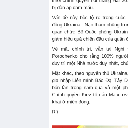
khỏi chính quyền hồi tháng Hai 20
bị đàn áp đẫm máu.
Vấn đề này bộc lộ rõ trong cuộc
đông Ukraina : Nạn tham nhũng tro
quan chức Bộ Quốc phòng Ukraina
giảm hiệu quả chiến đấu của quân 
Về mặt chính trị, vẫn tại Nghị 
Porochenko cho rằng 100% người
duy trì một Nhà nước duy nhất, chứ
Mặt khác, theo nguyên thủ Ukraina
gia nhập Liên minh Bắc Đại Tây 
bốn lần trong năm qua và một ph
Chính quyền Kiev tố cáo Matxcơva
khai ở miền đông.
Rfi