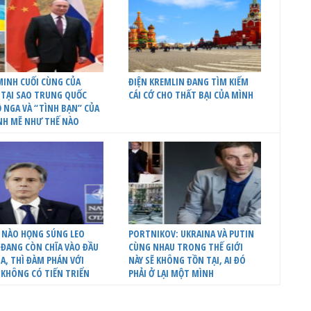
INH CUỐI CÙNG CỦA
ĐIỆN KREMLIN ĐANG TÌM KIẾM
 TẠI SAO TRUNG QUỐC
CÁI CỚ CHO THẤT BẠI CỦA MÌNH
 NGA VÀ “TÌNH BẠN” CỦA
NH MẼ NHƯ THẾ NÀO
 NÀO HỌNG SÚNG LEO
PORTNIKOV: UKRAINA VÀ PUTIN
ĐANG CÒN CHĨA VÀO ĐẦU
CÙNG NHAU TRONG THẾ GIỚI
A, THÌ ĐÀM PHÁN VỚI
NÀY SẼ KHÔNG TỒN TẠI, AI ĐÓ
 KHÔNG CÓ TIẾN TRIỂN
PHẢI Ở LẠI MỘT MÌNH