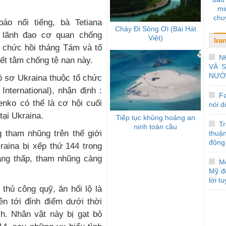
mi
chu
áo nổi tiếng, bà Tetiana
thôn
Chảy Đi Sông Ơi (Bài Hát
h lãnh đạo cơ quan chống
Việt)
Ira
ừ chức hồi tháng Tám và tố
N
ết tâm chống tệ nạn này.
VÀ 
NƯỚ
ồ sơ Ukraina thuộc tổ chức
nternational), nhận định :
F
nko có thể là cơ hội cuối
nói d
tại Ukraina.
Tiếp tục khủng hoảng an
Tr
ninh toàn cầu
g tham nhũng trên thế giới
thuậ
động
raina bị xếp thứ 144 trong
àng thấp, tham nhũng càng
Mo
Mỹ đ
lời t
 thủ công quỹ, ăn hối lộ là
ên tới đỉnh điểm dưới thời
ch. Nhân vật này bị gạt bỏ