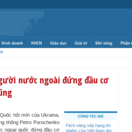
Kinh doanh
KHCN
Giáo dục
Giải trí
Đời sống
Phân 
SS
gười nước ngoài đứng đầu cơ
ũng
 Quốc hội mới của Ukraina,
CÙNG TÁC GIẢ
ng thống Petro Porochenko
Fitch nâng xếp hạng tín
ức ngoại quốc đứng đầu cơ
nhiệm của Việt Nam lên