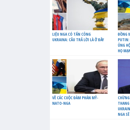
LIỆU NGA CÓ TẤN CÔNG
ĐỒNG M
UKRAINA: CÂU TRẢ LỜI LÀ Ở ĐÂY
PUTIN:
ỦNG HỘ
HỌ MẠ
VỀ CÁC CUỘC ĐÀM PHÁN MỸ-
CHỪNG
NATO-NGA
THANG 
UKRAIN
NGA SẼ