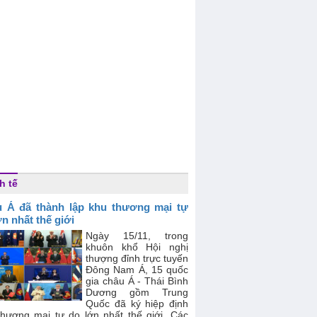
h tế
 Á đã thành lập khu thương mại tự
ớn nhất thế giới
Ngày 15/11, trong
khuôn khổ Hội nghị
thượng đỉnh trực tuyến
Đông Nam Á, 15 quốc
gia châu Á - Thái Bình
Dương gồm Trung
Quốc đã ký hiệp định
thương mại tự do lớn nhất thế giới. Các