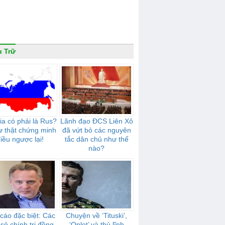
 Trữ
ia có phải là Rus?
Lãnh đạo ĐCS Liên Xô
ự thật chứng minh
đã vứt bỏ các nguyên
iều ngược lại!
tắc dân chủ như thế
nào?
cáo đặc biệt: Các
Chuyện về ‘Tituski’,
sỏ chính trị đồng
‘Oplot’ và thủ lĩnh