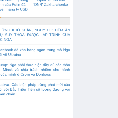
nh của Putin đã
'DNR' Zakharchenko
yển hàng tỷ USD
g qua Firtash như
thế nào?
n
HỮNG KHÓ KHĂN, NGUY CƠ TIỀM ẨN
SỰ SUY THOÁI ĐƯỢC LẬP TRÌNH CỦA
C NGA
acebook đã xóa hàng ngàn trang mà Nga
ối về Ukraina
ump: Nga phải thực hiện đầy đủ các thỏa
n Minsk và chịu trách nhiệm cho hành
 của mình ở Crưm và Donbass
skva: Các biện pháp trừng phạt mới của
ối với Bắc Triều Tiên sẽ tương đương với
uyên chiến