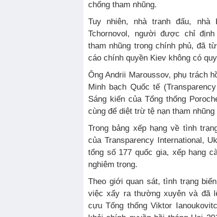
chống tham nhũng.
Tuy nhiên, nhà tranh đấu, nhà b
Tchornovol, người được chỉ địn
tham nhũng trong chính phủ, đã t
cáo chính quyền Kiev không có quy
Ông Andrii Maroussov, phụ trách h
Minh bạch Quốc tế (Transparency I
Sáng kiến của Tổng thống Poroche
cùng để diệt trừ tệ nạn tham nhũng 
Trong bảng xếp hạng về tình trạn
của Transparency International, Uk
tổng số 177 quốc gia, xếp hạng c
nghiêm trọng.
Theo giới quan sát, tình trạng biển
việc xẩy ra thường xuyên và đã l
cựu Tổng thống Viktor Ianoukovit