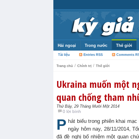
Hải ngoại
Trong nước
Thế giới
Tài liệu
Entries RSS
Comments R
/
/
Trang chủ
Chính trị
Thế giới
Ukraina muốn một n
quan chống tham nh
Thứ Bảy, 29 Tháng Mười Một 2014
0 lời bình
P
hát biểu trong phiên khai mạc
ngày hôm nay, 28/11/2014, Tổ
đã đề nghị bổ nhiệm một quan ch