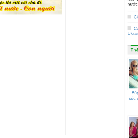
nước 
CO
C
Ukra
Thế
Búp
sốc 