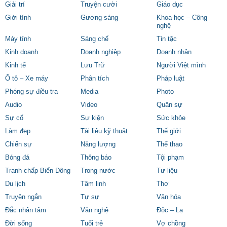
Giải trí
Truyện cười
Giáo dục
Giới tính
Gương sáng
Khoa học – Công
nghệ
Máy tính
Sáng chế
Tin tặc
Kinh doanh
Doanh nghiệp
Doanh nhân
Kinh tế
Lưu Trữ
Người Việt mình
Ô tô – Xe máy
Phân tích
Pháp luật
Phóng sự điều tra
Media
Photo
Audio
Video
Quân sự
Sự cố
Sự kiện
Sức khỏe
Làm đẹp
Tài liệu kỹ thuật
Thế giới
Chiến sự
Năng lượng
Thể thao
Bóng đá
Thông báo
Tội phạm
Tranh chấp Biển Đông
Trong nước
Tư liệu
Du lịch
Tâm linh
Thơ
Truyện ngắn
Tự sự
Văn hóa
Đắc nhân tâm
Văn nghệ
Độc – Lạ
Đời sống
Tuổi trẻ
Vợ chồng