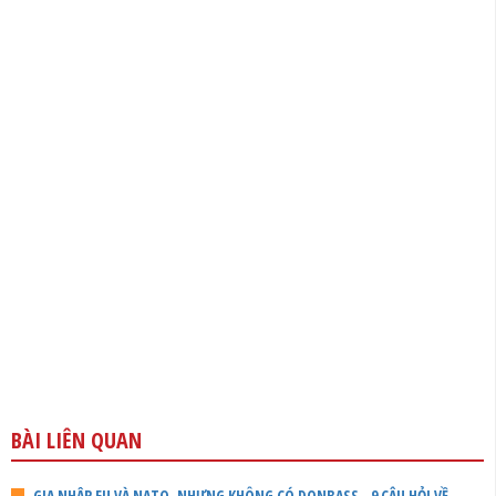
BÀI LIÊN QUAN
GIA NHẬP EU VÀ NATO, NHƯNG KHÔNG CÓ DONBASS - 9 CÂU HỎI VỀ