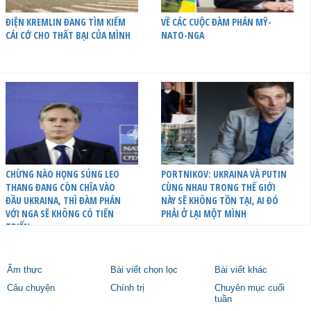
ĐIỆN KREMLIN ĐANG TÌM KIẾM
VỀ CÁC CUỘC ĐÀM PHÁN MỸ-
CÁI CỚ CHO THẤT BẠI CỦA MÌNH
NATO-NGA
CHỪNG NÀO HỌNG SÚNG LEO
PORTNIKOV: UKRAINA VÀ PUTIN
THANG ĐANG CÒN CHĨA VÀO
CÙNG NHAU TRONG THẾ GIỚI
ĐẦU UKRAINA, THÌ ĐÀM PHÁN
NÀY SẼ KHÔNG TỒN TẠI, AI ĐÓ
VỚI NGA SẼ KHÔNG CÓ TIẾN
PHẢI Ở LẠI MỘT MÌNH
TRIỂN
Ẩm thực
Bài viết chọn lọc
Bài viết khác
Câu chuyện
Chính trị
Chuyên mục cuối
tuần