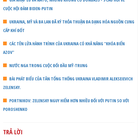
CUỘC HỘI ĐÀM BIDEN-PUTIN
UKRAINA, MỸ VÀ BA LAN ĐÃ KÝ THỎA THUẬN ĐA DẠNG HÓA NGUỒN CUNG
CẤP KHÍ ĐỐT
CÁC TÊN LỬA HÀNH TRÌNH CỦA UKRAINA CÓ KHẢ NĂNG "KHÓA BIỂN
AZOV"
NƯỚC NGA TRONG CUỘC ĐỐI ĐẦU MỸ-TRUNG
BÀI PHÁT BIỂU CỦA TÂN TỔNG THỐNG UKRAINA VLADIMIR ALEKSEIEVICH
ZELENSKY.
PORTNIKOV: ZELENSKY NGUY HIỂM HƠN NHIỀU ĐỐI VỚI PUTIN SO VỚI
POROSHENKO
TRẢ LỜI