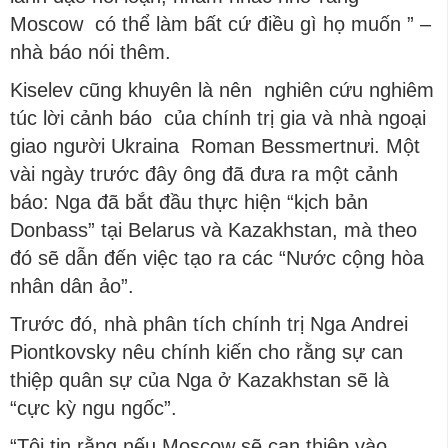
Moscow có thể làm bất cứ điều gì họ muốn ” –
nhà báo nói thêm.
Kiselev cũng khuyên là nên nghiên cứu nghiêm
túc lời cảnh báo của chính trị gia và nhà ngoại
giao người Ukraina Roman Bessmertnưi. Một
vài ngày trước đây ông đã đưa ra một cảnh
báo: Nga đã bắt đầu thực hiện “kịch bản
Donbass” tại Belarus và Kazakhstan, mà theo
đó sẽ dẫn đến việc tạo ra các “Nước cộng hòa
nhân dân ảo”.
Trước đó, nhà phân tích chính trị Nga Andrei
Piontkovsky nêu chính kiến cho rằng sự can
thiệp quân sự của Nga ở Kazakhstan sẽ là
“cực kỳ ngu ngốc”.
“Tôi tin rằng nếu Moscow sẽ can thiệp vào