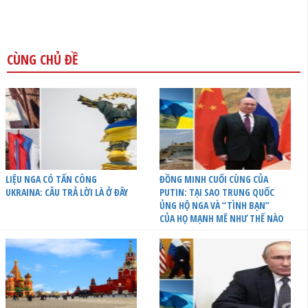
CÙNG CHỦ ĐỀ
LIỆU NGA CÓ TẤN CÔNG
ĐỒNG MINH CUỐI CÙNG CỦA
UKRAINA: CÂU TRẢ LỜI LÀ Ở ĐÂY
PUTIN: TẠI SAO TRUNG QUỐC
ỦNG HỘ NGA VÀ “TÌNH BẠN”
CỦA HỌ MẠNH MẼ NHƯ THẾ NÀO