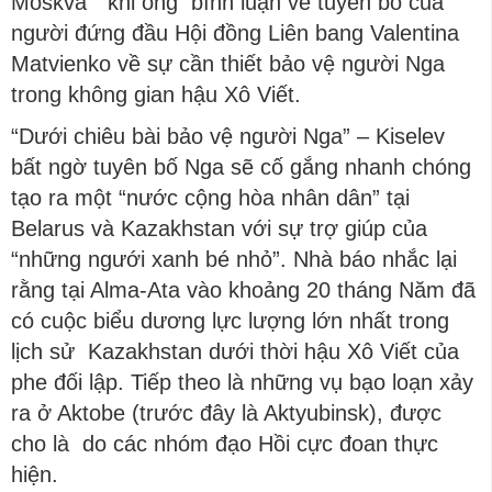
Moskva” khi ông bình luận về tuyên bố của
người đứng đầu Hội đồng Liên bang Valentina
Matvienko về sự cần thiết bảo vệ người Nga
trong không gian hậu Xô Viết.
“Dưới chiêu bài bảo vệ người Nga” – Kiselev
bất ngờ tuyên bố Nga sẽ cố gắng nhanh chóng
tạo ra một “nước cộng hòa nhân dân” tại
Belarus và Kazakhstan với sự trợ giúp của
“những ngưới xanh bé nhỏ”. Nhà báo nhắc lại
rằng tại Alma-Ata vào khoảng 20 tháng Năm đã
có cuộc biểu dương lực lượng lớn nhất trong
lịch sử Kazakhstan dưới thời hậu Xô Viết của
phe đối lập. Tiếp theo là những vụ bạo loạn xảy
ra ở Aktobe (trước đây là Aktyubinsk), được
cho là do các nhóm đạo Hồi cực đoan thực
hiện.