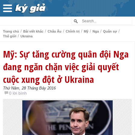
/
/
/
/
/
/
/
Trang chủ
Bài viết khác
Châu Âu
Chính trị
Mỹ
Nga
Quân sự
/
Thế giới
Ukraina
Mỹ: Sự tăng cường quân đội Nga
đang ngăn chặn việc giải quyết
cuộc xung đột ở Ukraina
Thứ Năm, 28 Tháng Bảy 2016
0 lời bình