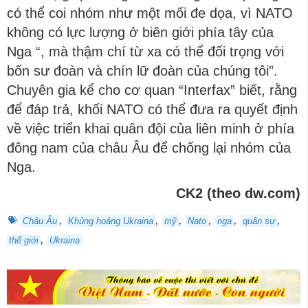
có thể coi nhóm như một mối đe dọa, vì NATO
không có lực lượng ở biên giới phía tây của
Nga “, mà thậm chí từ xa có thể đối trọng với
bốn sư đoàn và chín lữ đoàn của chúng tôi”.
Chuyên gia kể cho cơ quan “Interfax” biết, rằng
để đáp trả, khối NATO có thể đưa ra quyết định
về việc triển khai quân đội của liên minh ở phía
đông nam của châu Âu để chống lại nhóm của
Nga.
СK2 (theo dw.com)
,
,
,
,
,
,
Châu Âu
Khủng hoảng Ukraina
mỹ
Nato
nga
quân sự
,
thế giới
Ukraina