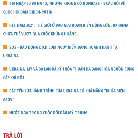
GIA NHẬP EU VÀ NATO, NHƯNG KHÔNG CÓ DONBASS - 9 CÂU HỎI VỀ
CUỘC HỘI ĐÀM BIDEN-PUTIN
HẾT NĂM 2021, THẾ GIỚI Ở VÀO GIAI ĐOẠN BIẾN ĐỘNG LỚN, UKRAINA
CHƯA THỂ VƯỢT QUA CUỘC KHỦNG HOẢNG.
SOS - BÁO ĐỘNG DỊCH CÚM NGUY HIỂM ĐANG HOÀNH HÀNH TẠI
UKRAINA
UKRAINA, MỸ VÀ BA LAN ĐÃ KÝ THỎA THUẬN ĐA DẠNG HÓA NGUỒN CUNG
CẤP KHÍ ĐỐT
CÁC TÊN LỬA HÀNH TRÌNH CỦA UKRAINA CÓ KHẢ NĂNG "KHÓA BIỂN
AZOV"
NƯỚC NGA TRONG CUỘC ĐỐI ĐẦU MỸ-TRUNG
TRẢ LỜI