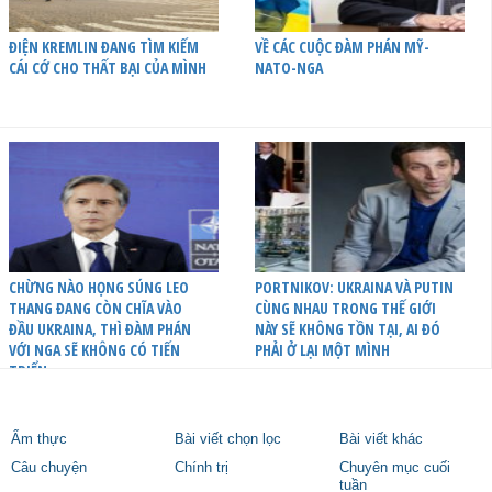
ĐIỆN KREMLIN ĐANG TÌM KIẾM
VỀ CÁC CUỘC ĐÀM PHÁN MỸ-
CÁI CỚ CHO THẤT BẠI CỦA MÌNH
NATO-NGA
CHỪNG NÀO HỌNG SÚNG LEO
PORTNIKOV: UKRAINA VÀ PUTIN
THANG ĐANG CÒN CHĨA VÀO
CÙNG NHAU TRONG THẾ GIỚI
ĐẦU UKRAINA, THÌ ĐÀM PHÁN
NÀY SẼ KHÔNG TỒN TẠI, AI ĐÓ
VỚI NGA SẼ KHÔNG CÓ TIẾN
PHẢI Ở LẠI MỘT MÌNH
TRIỂN
Ẩm thực
Bài viết chọn lọc
Bài viết khác
Câu chuyện
Chính trị
Chuyên mục cuối
tuần