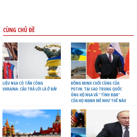
CÙNG CHỦ ĐỀ
LIỆU NGA CÓ TẤN CÔNG
ĐỒNG MINH CUỐI CÙNG CỦA
UKRAINA: CÂU TRẢ LỜI LÀ Ở ĐÂY
PUTIN: TẠI SAO TRUNG QUỐC
ỦNG HỘ NGA VÀ “TÌNH BẠN”
CỦA HỌ MẠNH MẼ NHƯ THẾ NÀO