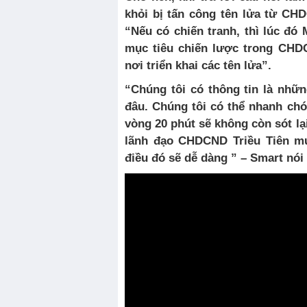
khỏi bị tấn công tên lửa từ CHD
“Nếu có chiến tranh,
th
ì
l
ú
c
đó 
mục tiêu chiến lược trong CHD
nơi triển khai các tên lửa”.
“Chúng tôi có thông tin
l
à
nh
ữ
đâ
u
.
C
húng tôi có thể
nhanh
ch
ó
vòng 20 phút
sẽ
kh
ô
ng
c
ò
n
s
ó
t
lạ
lãnh đạo CHDCND Triều Tiên 
đ
i
ều đó sẽ dễ dàng ” –
Smart
n
ó
i