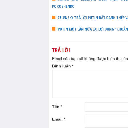
POROSHENKO
ZELENSKY TRẢ LỜI PUTIN RẤT ĐANH THÉP V
PUTIN MỘT LẦN NỮA LẠI LỢI DỤNG "KHOẢ
TRẢ LỜI
Email của bạn sẽ không được hiển thị côn
Bình luận
*
Tên
*
Email
*