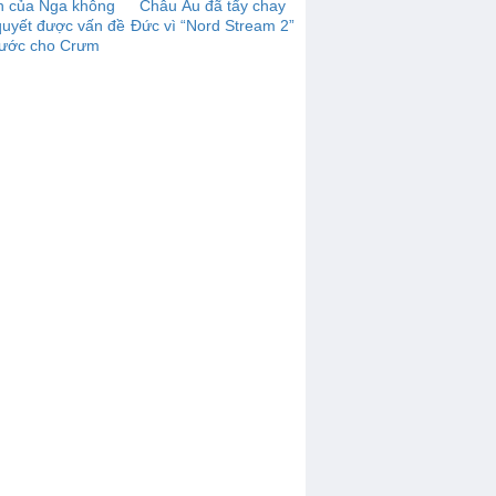
n của Nga không
Châu Âu đã tẩy chay
 quyết được vấn đề
Đức vì “Nord Stream 2”
ước cho Crưm