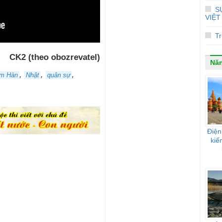
S
VIỆT
Tr
CK2 (theo obozrevatel)
Nă
,
,
,
m Hàn
Nhật
quân sự
Điện
kiế