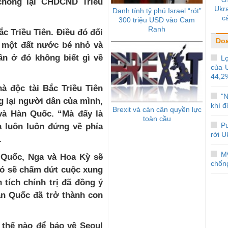
chống lại CHDCND Triều
Ukra
Danh tính tỷ phú Israel “rót”
c
300 triệu USD vào Cam
Ranh
c Triều Tiên. Đ
i
ều đó đối
Do
ì
m
ột đ
ất
n
ước
b
é
nhỏ
v
à
ân ở đó không biết gì về
Lợ
của 
44,2
à độc tài Bắc Triều Tiên
"N
g lại người dân của mình,
khí đ
Brexit và cán cân quyền lực
 và Hàn Quốc. “
M
à đ
ấ
y là
toàn cầu
Pu
à luôn luôn đ
ứng
về phía
rời U
.
M
 Quốc, Nga và Hoa Kỳ sẽ
chống
ó sẽ chấm dứt cuộc xung
 tích chính trị đã đồng ý
à
n
Quốc
đã trở thành con
 thế nào để bảo vệ Seoul