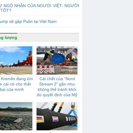
Ự NGỘ NHẬN CỦA NGƯỜI VIỆT- NGƯỜI
 TỐT?
ump sẽ gặp Putin tại Việt Nam
ng lượng
 Kremlin đang tìm
Cái chết của “Nord
m cái cớ cho thất
Stream 2” gần như
bại của mình
không thể tránh khỏi
do quyết định của Mỹ