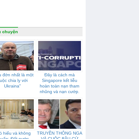
u chuyện
 đớn nhất là một
Đây là cách mà
uộc chia ly với
Singapore kết liễu
Ukraina"
hoàn toàn nạn tham
nhũng và nạn cướp.
ó hiểu và không
TRUYỀN THÔNG NGA
huẩn: Đất nước
VÀ CUỘC BẦU CỬ