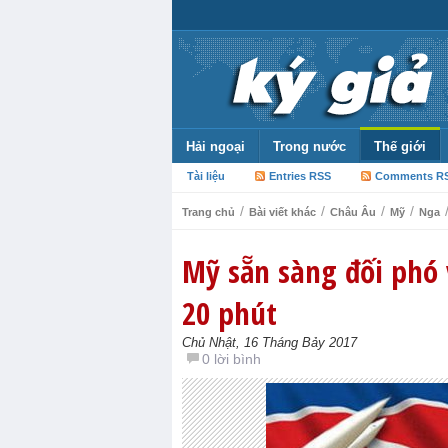
Hải ngoại
Trong nước
Thế giới
Tài liệu
Entries RSS
Comments R
/
/
/
/
Trang chủ
Bài viết khác
Châu Âu
Mỹ
Nga
Mỹ sẵn sàng đối phó 
20 phút
Chủ Nhật, 16 Tháng Bảy 2017
0 lời bình