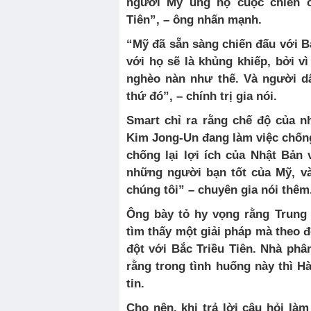
người Mỹ ủng hộ cuộc chiến 
Tiên”, – ông nhấn mạnh.
“Mỹ đã sẵn sàng chiến đấu với Bắ
v
ới
họ
sẽ
l
à khủng khiếp,
b
ởi
v
ngh
è
o
n
à
n
nh
ư
thế
.
V
à người d
thứ
đó”, – chính trị gia nói.
Smart
chỉ ra rằng chế độ của nh
Kim Jong-
U
n đang làm việc chốn
chống lại lợi ích của Nhật Bản
những
người bạn tốt của Mỹ,
v
chúng tôi” – chuyên gia nói thêm
Ông bày tỏ hy vọng rằng Trung
tìm thấy một giải pháp mà
theo
đ
đột với Bắc Triều Tiên.
Nh
à phân
rằng
trong
tình
huống
này
th
ì
H
tin.
Cho
n
ê
n
,
khi
trả lời câu hỏi làm