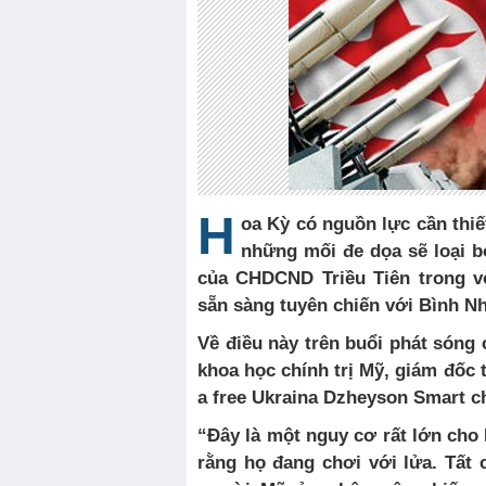
H
oa Kỳ có nguồn lực cần thiế
những
mối đe dọa
sẽ
loại b
của CHDCND Triều Tiên trong v
sẵn sàng tuyên chiến với Bình N
Về
đ
iều
n
à
y
tr
ê
n
buổi
phát sóng 
khoa học chính trị
Mỹ
, giám đốc
a free Ukraina Dzheyson
Smart
c
“Đây là một nguy cơ rất lớn
cho
rằng họ đang chơi với lửa.
T
ất 