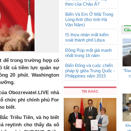
theo của Châu Á?
Biển Và Em Ở Mãi Trong
Lòng Anh (thơ tình Hà
Văn Năm)
Câ
IS thừa nhận mất kiểm
soát thành phố Libya
Đồng Rúp mất giá mạnh
nhất trong 16 năm
t đ
ể
trong trường hợp
c
ó
Biển Đông và cuộc chiến
ỏ tất cả
tiềm
lực
quân sự
pháp lý giữa Trung Quốc -
"Đau
òng 20 phút. Washington
Philippines năm 2015
c
hưỡng.
TIN KHÁC
của Obozrevatel.LIVE nhà
tổ
chức
phi
ch
í
nh
phủ
For
ho
biết
.
Bắc Triều Tiên, và họ biết
cả
reytinh
cho thấy đa số
Kh
c