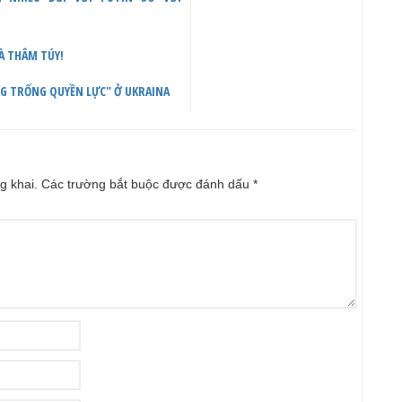
À THÂM TÚY!
NG TRỐNG QUYỀN LỰC" Ở UKRAINA
g khai.
Các trường bắt buộc được đánh dấu
*