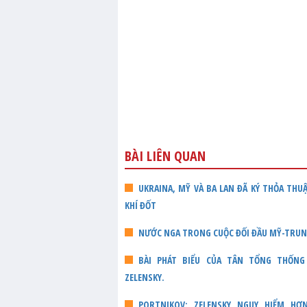
BÀI LIÊN QUAN
UKRAINA, MỸ VÀ BA LAN ĐÃ KÝ THỎA TH
KHÍ ĐỐT
NƯỚC NGA TRONG CUỘC ĐỐI ĐẦU MỸ-TRU
BÀI PHÁT BIỂU CỦA TÂN TỔNG THỐNG U
ZELENSKY.
PORTNIKOV: ZELENSKY NGUY HIỂM HƠ