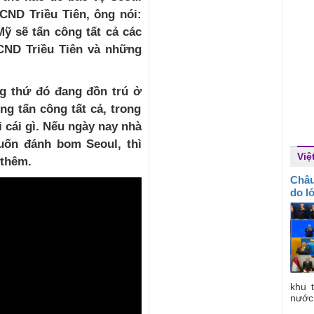
CND Triều Tiên, ông nói:
Mỹ
sẽ
tấn công tất cả các
CND Triều Tiên và những
ng
thứ
đó đ
ang
đồn
tr
ú
ở
ng
tấn công tất cả, trong
i
c
á
i
g
ì.
N
ếu
ng
à
y
nay
nhà
muốn đánh bom Seoul,
th
ì
Việ
th
ê
m
.
Châu
do l
khu 
nước 