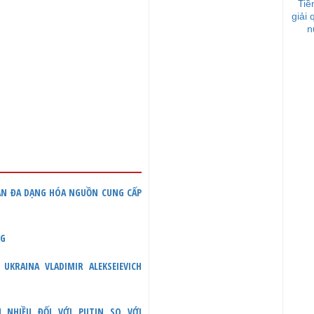
Tiề
giải
n
UẬN ĐA DẠNG HÓA NGUỒN CUNG CẤP
NG
KRAINA VLADIMIR ALEKSEIEVICH
N NHIỀU ĐỐI VỚI PUTIN SO VỚI