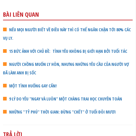
BÀI LIÊN QUAN
NẾU MỌI NGƯỜI BIẾT VỀ ĐIỀU NÀY THÌ CÓ THỂ NGĂN CHẶN TỚI 80% CÁC
VỤ LY.
15 BỨC ẢNH VỚI CHỦ ĐỀ: TÌNH YÊU KHÔNG BỊ GIỚI HẠN BỞI TUỔI TÁC
NGƯỜI CHỒNG MUỐN LY HÔN, NHƯNG NHỮNG YÊU CẦU CỦA NGƯỜI VỢ
ĐÃ LÀM ANH BỊ SỐC
MỘT TÌNH HUỐNG GAY CẤN!
9 LÝ DO YÊU "NGAY VÀ LUÔN" MỘT CHÀNG TRAI HỌC CHUYÊN TOÁN
NHỮNG "TỶ PHÚ" THỜI GIAN: ĐỪNG "CHẾT" Ở TUỔI ĐÔI MƯƠI
TRẢ LỜI