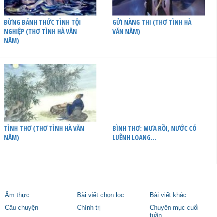
ĐỪNG ĐÁNH THỨC TÌNH TỘI
GỬI NÀNG THI (THƠ TÌNH HÀ
NGHIỆP (THƠ TÌNH HÀ VĂN
VĂN NĂM)
NĂM)
TÌNH THƠ (THƠ TÌNH HÀ VĂN
BÌNH THƠ: MƯA RỒI, NƯỚC CÓ
NĂM)
LUÊNH LOANG…
Ẩm thực
Bài viết chọn lọc
Bài viết khác
Câu chuyện
Chính trị
Chuyên mục cuối
tuần