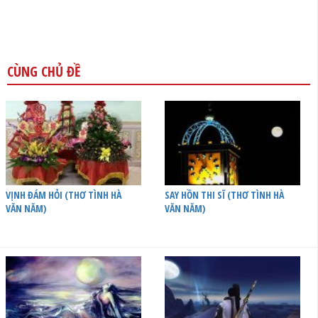
CÙNG CHỦ ĐỀ
VỊNH ĐÁM HỎI (THƠ TÌNH HÀ
SAY HỒN THI SĨ (THƠ TÌNH HÀ
VĂN NĂM)
VĂN NĂM)