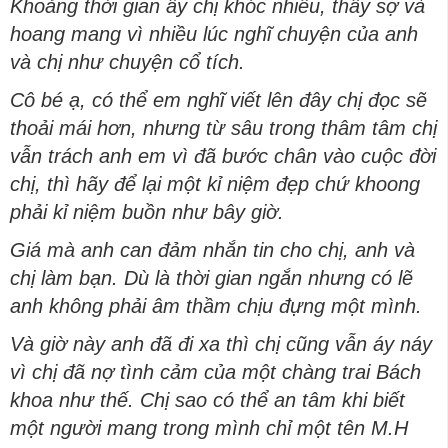
Khoảng thời gian ấy chị khóc nhiều, thấy sợ và
hoang mang vì nhiều lúc nghĩ chuyện của anh
và chị như chuyện cổ tích.
Cô bé ạ, có thể em nghĩ viết lên đây chị đọc sẽ
thoải mái hơn, nhưng từ sâu trong thâm tâm chị
vẫn trách anh em vì đã bước chân vào cuộc đời
chị, thì hãy để lại một kỉ niệm đẹp chứ khoong
phải kỉ niệm buồn như bây giờ.
Giá mà anh can đảm nhắn tin cho chị, anh và
chị làm bạn. Dù là thời gian ngắn nhưng có lẽ
anh không phải âm thầm chịu đựng một mình.
Và giờ này anh đã đi xa thì chị cũng vẫn áy náy
vì chị đã nợ tình cảm của một chàng trai Bách
khoa như thế. Chị sao có thể an tâm khi biết
một người mang trong mình chỉ một tên M.H