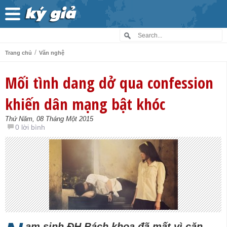
/
Trang chủ
Văn nghệ
Mối tình dang dở qua confession
khiến dân mạng bật khóc
Thứ Năm, 08 Tháng Một 2015
0 lời bình
am sinh ĐH Bách khoa đã mất vì căn