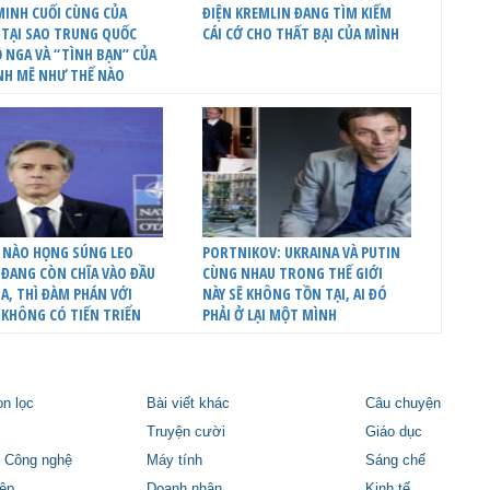
INH CUỐI CÙNG CỦA
ĐIỆN KREMLIN ĐANG TÌM KIẾM
 TẠI SAO TRUNG QUỐC
CÁI CỚ CHO THẤT BẠI CỦA MÌNH
 NGA VÀ “TÌNH BẠN” CỦA
NH MẼ NHƯ THẾ NÀO
 NÀO HỌNG SÚNG LEO
PORTNIKOV: UKRAINA VÀ PUTIN
ĐANG CÒN CHĨA VÀO ĐẦU
CÙNG NHAU TRONG THẾ GIỚI
A, THÌ ĐÀM PHÁN VỚI
NÀY SẼ KHÔNG TỒN TẠI, AI ĐÓ
 KHÔNG CÓ TIẾN TRIỂN
PHẢI Ở LẠI MỘT MÌNH
ọn lọc
Bài viết khác
Câu chuyện
Truyện cười
Giáo dục
 Công nghệ
Máy tính
Sáng chế
ệp
Doanh nhân
Kinh tế