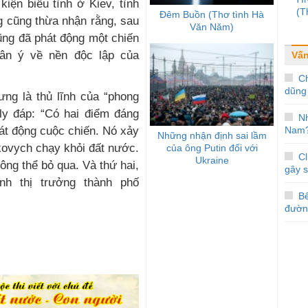
iện biểu tình ở Kiev, tình
(T
Đêm Buồn (Thơ tình Hà
g cũng thừa nhận rằng, sau
Văn Năm)
ũng đã phát động một chiến
dân ý về nền độc lập của
Vấn
Ch
dũng 
ưng là thủ lĩnh của “phong
ly đáp: “Có hai điểm đáng
Nh
hát động cuộc chiến. Nó xảy
Nam
Những nhận định sai lầm
ukovych chạy khỏi đất nước.
của ông Putin đối với
Cl
Ukraine
hông thể bỏ qua. Và thứ hai,
gây 
ành thị trưởng thành phố
Bế
đườn