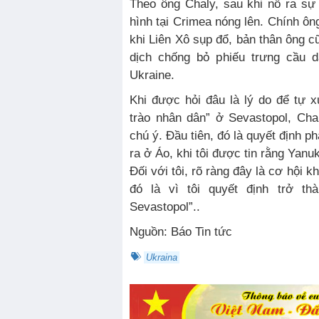
Theo ông Chaly, sau khi nổ ra sự k
hình tại Crimea nóng lên. Chính ôn
khi Liên Xô sụp đổ, bản thân ông c
dịch chống bỏ phiếu trưng cầu 
Ukraine.
Khi được hỏi đâu là lý do để tự x
trào nhân dân” ở Sevastopol, Cha
chú ý. Đầu tiên, đó là quyết định p
ra ở Áo, khi tôi được tin rằng Yan
Đối với tôi, rõ ràng đây là cơ hội k
đó là vì tôi quyết định trở th
Sevastopol”..
Nguồn: Báo Tin tức
Ukraina