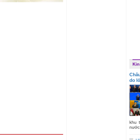
Kin
Châu
do l
khu 
nước 