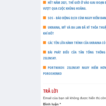
HẾT NĂM 2021, THẾ GIỚI Ở VÀO GIAI ĐOẠN
VƯỢT QUA CUỘC KHỦNG HOẢNG.
SOS - BÁO ĐỘNG DỊCH CÚM NGUY HIỂM ĐA
UKRAINA, MỸ VÀ BA LAN ĐÃ KÝ THỎA TH
KHÍ ĐỐT
CÁC TÊN LỬA HÀNH TRÌNH CỦA UKRAINA CÓ
BÀI PHÁT BIỂU CỦA TÂN TỔNG THỐNG U
ZELENSKY.
PORTNIKOV: ZELENSKY NGUY HIỂM HƠ
POROSHENKO
TRẢ LỜI
Email của bạn sẽ không được hiển thị côn
Bình luận
*