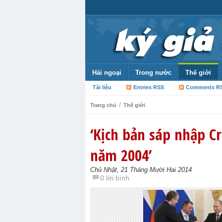
Hải ngoại
Trong nước
Thế giới
Tài liệu
Entries RSS
Comments R
/
Trang chủ
Thế giới
‘Kịch bản sáp nhập C
năm 2004’
Chủ Nhật, 21 Tháng Mười Hai 2014
0 lời bình