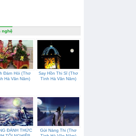
n nghệ
nh Đám Hỏi (Thơ
Say Hồn Thi Sĩ (Thơ
nh Hà Văn Năm)
Tình Hà Văn Năm)
NG ĐÁNH THỨC
Gửi Nàng Thi (Thơ
NH TỘI NGHIỆP
Tình Hà Văn Năm)