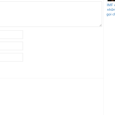
IMF 
nhữn
gọi c