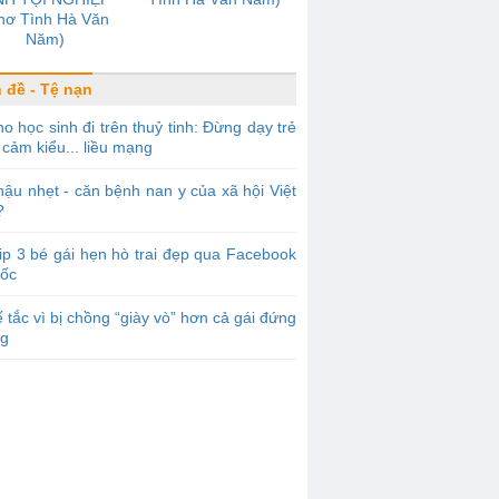
hơ Tình Hà Văn
Năm)
 đề - Tệ nạn
o học sinh đi trên thuỷ tinh: Đừng dạy trẻ
cảm kiểu... liều mạng
ậu nhẹt - căn bệnh nan y của xã hội Việt
?
ip 3 bé gái hẹn hò trai đẹp qua Facebook
sốc
 tắc vì bị chồng “giày vò” hơn cả gái đứng
g