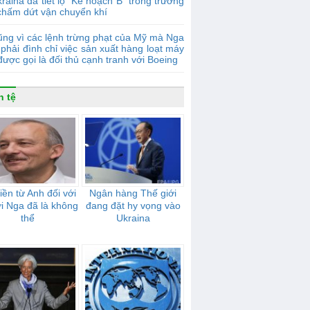
raina đã tiết lộ "Kế hoạch B" trong trường
chấm dứt vận chuyển khí
ng vì các lệnh trừng phạt của Mỹ mà Nga
phải đình chỉ việc sản xuất hàng loạt máy
được gọi là đối thủ cạnh tranh với Boeing
n tệ
tiền từ Anh đối với
Ngân hàng Thế giới
i Nga đã là không
đang đặt hy vọng vào
thể
Ukraina