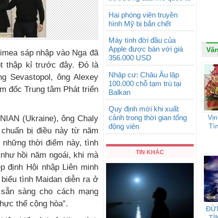
Hai phóng viên truyền
hình Mỹ bị bắn chết
Máy tính đời đầu của
Apple được bán với giá
Vă
rimea sáp nhập vào Nga đã
356.000 USD
 thập kỉ trước đây. Đó là
Nhập cư: Châu Âu lập
ng Sevastopol, ông Alexey
100.000 chỗ tạm trú tại
m đốc Trung tâm Phát triển
Balkan
Quy định mới khi xuất
cảnh trong thời gian tổng
Vị
UNIAN (Ukraine), ông Chaly
động viên
Tì
ã chuẩn bị điều này từ năm
 những thời điểm này, tình
TIN KHÁC
 như hồi năm ngoái, khi mà
ệp định Hội nhập Liên minh
 biểu tình Maidan diễn ra ở
g sẵn sàng cho cách mạng
thực thể cộng hòa”.
ĐỪ
TÌ