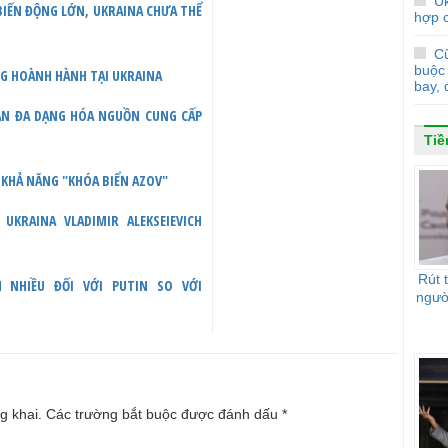
Uk
 BIẾN ĐỘNG LỚN, UKRAINA CHƯA THỂ
hợp 
Cũ
buộc 
NG HOÀNH HÀNH TẠI UKRAINA
bay, 
UẬN ĐA DẠNG HÓA NGUỒN CUNG CẤP
Tiề
 KHẢ NĂNG "KHÓA BIỂN AZOV"
KRAINA VLADIMIR ALEKSEIEVICH
Rút 
N NHIỀU ĐỐI VỚI PUTIN SO VỚI
ngườ
g khai.
Các trường bắt buộc được đánh dấu
*