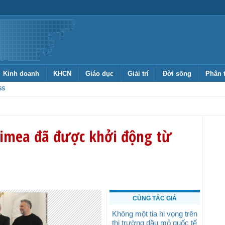
Kinh doanh
KHCN
Giáo dục
Giải trí
Đời sống
Phân 
SS
rimea đã được khởi động từ
CÙNG TÁC GIẢ
Không một tia hi vọng trên
thị trường dầu mỏ quốc tế