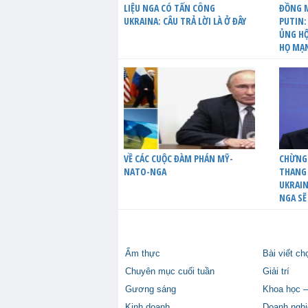
LIỆU NGA CÓ TẤN CÔNG
ĐỒNG M
UKRAINA: CÂU TRẢ LỜI LÀ Ở ĐÂY
PUTIN:
ỦNG HỘ
HỌ MẠ
VỀ CÁC CUỘC ĐÀM PHÁN MỸ-
CHỪNG
NATO-NGA
THANG 
UKRAIN
NGA SẼ
Ẩm thực
Bài viết ch
Chuyên mục cuối tuần
Giải trí
Gương sáng
Khoa học –
Kinh doanh
Doanh nghi