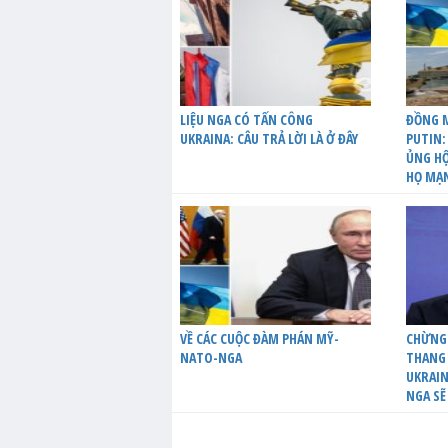
LIỆU NGA CÓ TẤN CÔNG
ĐỒNG M
UKRAINA: CÂU TRẢ LỜI LÀ Ở ĐÂY
PUTIN:
ỦNG HỘ
HỌ MẠ
VỀ CÁC CUỘC ĐÀM PHÁN MỸ-
CHỪNG
NATO-NGA
THANG 
UKRAIN
NGA SẼ