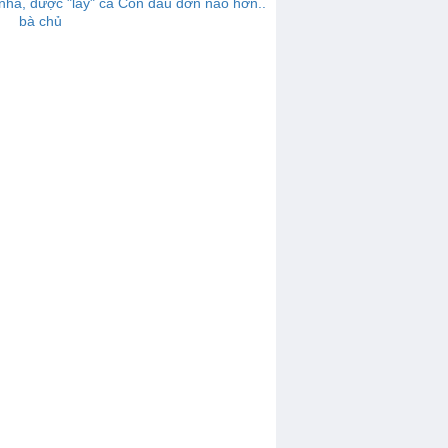
hà, được "lấy" cả
Còn đau đớn nào hơn..
bà chủ