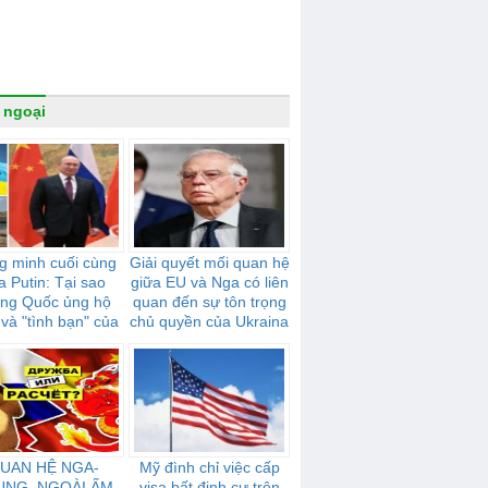
 ngoại
g minh cuối cùng
Giải quyết mối quan hệ
a Putin: Tại sao
giữa EU và Nga có liên
ung Quốc ủng hộ
quan đến sự tôn trọng
và "tình bạn" của
chủ quyền của Ukraina
mạnh mẽ như thế
nào
UAN HỆ NGA-
Mỹ đình chỉ việc cấp
UNG. NGOÀI ẤM
visa bất định cư trên