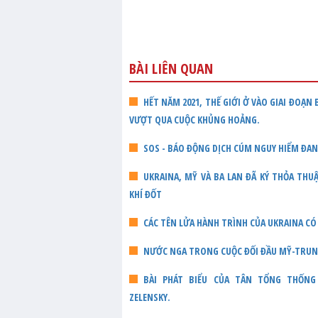
BÀI LIÊN QUAN
HẾT NĂM 2021, THẾ GIỚI Ở VÀO GIAI ĐOẠN
VƯỢT QUA CUỘC KHỦNG HOẢNG.
SOS - BÁO ĐỘNG DỊCH CÚM NGUY HIỂM ĐA
UKRAINA, MỸ VÀ BA LAN ĐÃ KÝ THỎA TH
KHÍ ĐỐT
CÁC TÊN LỬA HÀNH TRÌNH CỦA UKRAINA CÓ
NƯỚC NGA TRONG CUỘC ĐỐI ĐẦU MỸ-TRU
BÀI PHÁT BIỂU CỦA TÂN TỔNG THỐNG U
ZELENSKY.