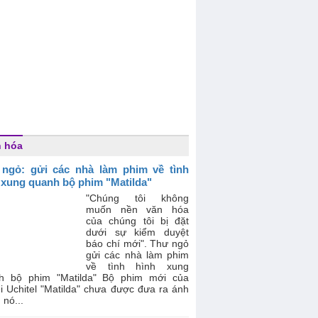
 hóa
ngỏ: gửi các nhà làm phim về tình
 xung quanh bộ phim "Matilda"
"Chúng tôi không
muốn nền văn hóa
của chúng tôi bị đặt
dưới sự kiểm duyệt
báo chí mới". Thư ngỏ
gửi các nhà làm phim
về tình hình xung
h bộ phim "Matilda" Bộ phim mới của
i Uchitel "Matilda" chưa được đưa ra ánh
 nó...