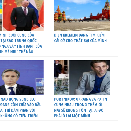
INH CUỐI CÙNG CỦA
ĐIỆN KREMLIN ĐANG TÌM KIẾM
 TẠI SAO TRUNG QUỐC
CÁI CỚ CHO THẤT BẠI CỦA MÌNH
 NGA VÀ “TÌNH BẠN” CỦA
NH MẼ NHƯ THẾ NÀO
 NÀO HỌNG SÚNG LEO
PORTNIKOV: UKRAINA VÀ PUTIN
ĐANG CÒN CHĨA VÀO ĐẦU
CÙNG NHAU TRONG THẾ GIỚI
A, THÌ ĐÀM PHÁN VỚI
NÀY SẼ KHÔNG TỒN TẠI, AI ĐÓ
 KHÔNG CÓ TIẾN TRIỂN
PHẢI Ở LẠI MỘT MÌNH