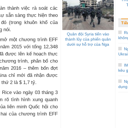
àn thành việc rà soát các
sự sẵn sàng thực hiện theo
 đó (trong khuôn khổ của
Tiề
g nói.
R
Quân đội Syria tiến vào
khôn
thành lũy của phiến quân
ã mở một chương trình EFF
dưới sự hỗ trợ của Nga
 năm 2015 với tổng 12,348
N
đã được lên kế hoạch thực
Ukra
chương trình, phân bổ cho
IM
 năm 2016 – thêm bốn đợt
kêu g
aina chỉ mới đã nhận được
Ng
 thứ 2 là $ 1,7 tỷ.
dụng
y Rice vào ngày 03 tháng 3
m rõ tình hình xung quanh
của liên minh Quốc hội cho
 hai của chương trình EFF