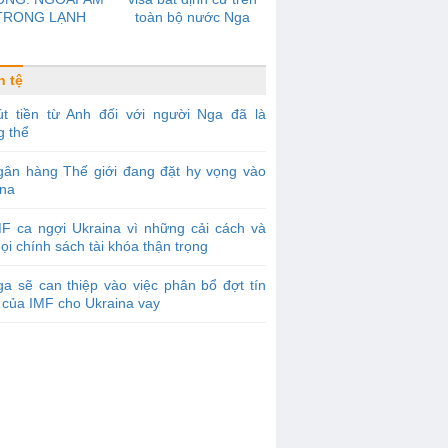
TRONG LẠNH
toàn bộ nước Nga
n tệ
út tiền từ Anh đối với người Nga đã là
g thể
gân hàng Thế giới đang đặt hy vọng vào
ina
F ca ngợi Ukraina vì những cải cách và
ọi chính sách tài khóa thận trọng
a sẽ can thiệp vào việc phân bổ đợt tín
 của IMF cho Ukraina vay