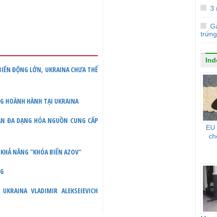
3
Gà
trứng
Ind
 BIẾN ĐỘNG LỚN, UKRAINA CHƯA THỂ
NG HOÀNH HÀNH TẠI UKRAINA
UẬN ĐA DẠNG HÓA NGUỒN CUNG CẤP
EU 
ch
 KHẢ NĂNG "KHÓA BIỂN AZOV"
NG
KRAINA VLADIMIR ALEKSEIEVICH