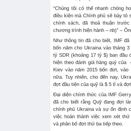
“Chúng tôi có thể nhanh chóng ho
điều kiện mà Chính phủ sẽ bày tỏ 
chính sách, đã thoả thuận trước
chương trình hiện hành – nb)” – Ôn
Như thông tin đã cho biết, IMF đ
bốn năm cho Ukraina vào tháng 3
tỷ SDR (khoảng 17 tỷ $) ban đầu 
hiện theo đánh giá hàng quý của 
Kiev vào năm 2015 bốn đợt, vào
nữa. Tuy nhiên, cho đến nay, Ukr
đợt đầu tiên của quỹ là $ 5 tỉ và đợt
Đại diện chính thức của IMF Gerr
đã cho biết rằng Quỹ đang đợi là
chính phủ Ukraina và sự ổn định 
việc hoàn thành việc xem xét thứ
và phân bổ đợt thứ ba tiếp theo.