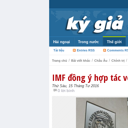
Hải ngoại
Trong nước
Thế giới
Tài liệu
Entries RSS
Comments R
/
/
/
/
Trang chủ
Bài viết khác
Châu Âu
Chính trị
IMF đồng ý hợp tác v
Thứ Sáu, 15 Tháng Tư 2016
0 lời bình