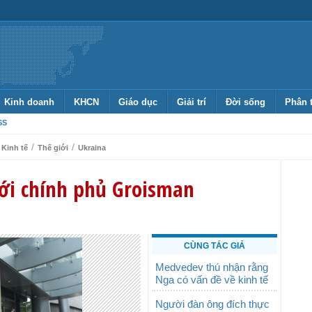
Kinh doanh
KHCN
Giáo dục
Giải trí
Đời sống
Phân 
SS
/
/
Kinh tế
Thế giới
Ukraina
ới chính phủ Groisman
CÙNG TÁC GIẢ
Medvedev thú nhận rằng
Nga có vấn đề về kinh tế
Người đàn ông đích thực