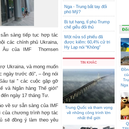
Nga - Trung bắt tay đối
phó Mỹ?
Bị tụt hạng, tỉ phú Trump
chế giễu đối thủ
Đối
 sẵn sàng tiếp tục hợp tác
Một nửa số phiếu đã
được kiểm: 60,4% cử tri
nội các chính phủ Ukraina,
Hy Lạp nói “Không”
u Âu của IMF Thomsen
TIN KHÁC
 trợ Ukraina, và mong muốn
Đồn
 ngày trước đó”, – ông nói
củ
Tr
Sáu tại ” các cuộc gặp gỡ
Nga 
ế và Ngân hàng Thế giới”
họ 
 đến ngày 17 tháng Tư.
áo về sự sẵn sàng của IMF
Trung Quốc và tham vọng
i của chương trình hợp tác
về những công trình lớn
nhất thế giới
hủ sẽ đồng ý làm theo yêu
Q
TR