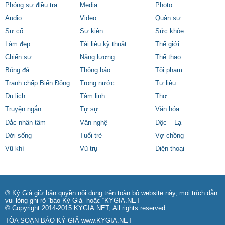
Phóng sự điều tra
Media
Photo
Audio
Video
Quân sự
Sự cố
Sự kiện
Sức khỏe
Làm đẹp
Tài liệu kỹ thuật
Thế giới
Chiến sự
Năng lượng
Thể thao
Bóng đá
Thông báo
Tội phạm
Tranh chấp Biển Đông
Trong nước
Tư liệu
Du lịch
Tâm linh
Thơ
Truyện ngắn
Tự sự
Văn hóa
Đắc nhân tâm
Văn nghệ
Độc – Lạ
Đời sống
Tuổi trẻ
Vợ chồng
Vũ khí
Vũ trụ
Điện thoại
® Ký Giả giữ bản quyền nội dung trên toàn bộ website này, mọi trích dẫn
vui lòng ghi rõ “báo Ký Giả” hoặc “KYGIA.NET”
© Copyright 2014-2015 KYGIA.NET, All rights reserved
TÒA SOẠN BÁO KÝ GIẢ
www.KYGIA.NET