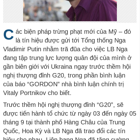
C
ác biện pháp trừng phạt mới của Mỹ – đó
là tín hiệu được gửi tới Tổng thống Nga
Vladimir Putin nhằm trã đũa cho việc LB Nga
đang tập trung lực lượng quân đội của mình ở
gần biên giới với Ukraina ngay trước thềm hội
nghị thượng đỉnh G20, trong phần bình luận
của báo “GORDON” nhà bình luận chính trị
Vitaly Portnikov cho biết.
Trước thềm hội nghị thượng đỉnh “G20”, sẽ
được tiến hành tổ chức từ ngày 03 đến ngày 05
tháng 9 tại thành phố Hàng Châu của Trung
Quốc, Hoa Kỳ và LB Nga đã trao đổi các tín
hiệu cho nhau. Liên bang Nga đã tăng cường