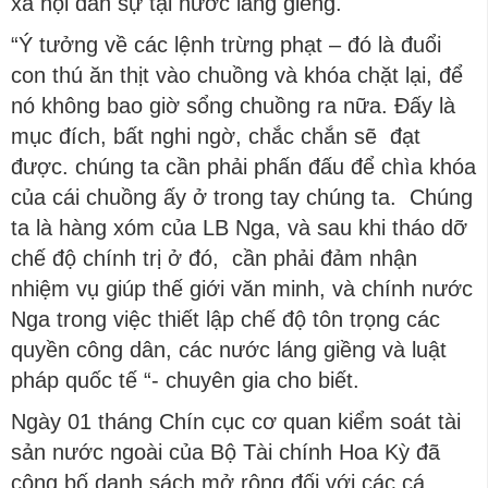
xã hội dân sự tại nước láng giềng.
“Ý tưởng về các lệnh trừng phạt – đó là đuổi
con thú ăn thịt vào chuồng và khóa chặt lại, để
nó không bao giờ sổng chuồng ra nữa. Đấy là
mục đích, bất nghi ngờ, chắc chắn sẽ đạt
được. chúng ta cần phải phấn đấu để chìa khóa
của cái chuồng ấy ở trong tay chúng ta. Chúng
ta là hàng xóm của LB Nga, và sau khi tháo dỡ
chế độ chính trị ở đó, cần phải đảm nhận
nhiệm vụ giúp thế giới văn minh, và chính nước
Nga trong việc thiết lập chế độ tôn trọng các
quyền công dân, các nước láng giềng và luật
pháp quốc tế “- chuyên gia cho biết.
Ngày 01 tháng Chín cục cơ quan kiểm soát tài
sản nước ngoài của Bộ Tài chính Hoa Kỳ đã
công bố danh sách mở rộng đối với các cá