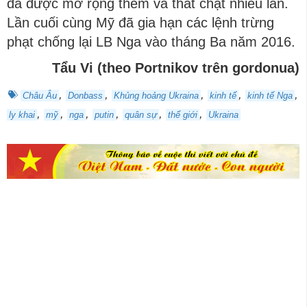
đã được mở rộng thêm và thắt chặt nhiều lần.
Lần cuối cùng Mỹ đã gia hạn các lệnh trừng
phạt chống lại LB Nga vào tháng Ba năm 2016.
Tẩu Vi (theo Portnikov trên gordonua)
,
,
,
,
,
Châu Âu
Donbass
Khủng hoảng Ukraina
kinh tế
kinh tế Nga
,
,
,
,
,
,
ly khai
mỹ
nga
putin
quân sự
thế giới
Ukraina