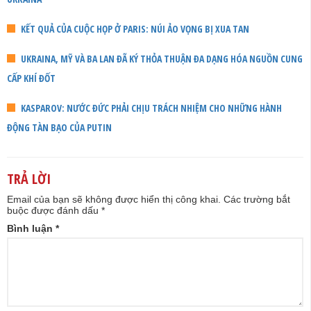
KẾT QUẢ CỦA CUỘC HỌP Ở PARIS: NÚI ẢO VỌNG BỊ XUA TAN
UKRAINA, MỸ VÀ BA LAN ĐÃ KÝ THỎA THUẬN ĐA DẠNG HÓA NGUỒN CUNG
CẤP KHÍ ĐỐT
KASPAROV: NƯỚC ĐỨC PHẢI CHỊU TRÁCH NHIỆM CHO NHỮNG HÀNH
ĐỘNG TÀN BẠO CỦA PUTIN
TRẢ LỜI
Email của bạn sẽ không được hiển thị công khai.
Các trường bắt
buộc được đánh dấu
*
Bình luận
*