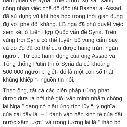
đàm phán về Syria. Thiếu thực sự sẵn sàng
công nhận việc chế độ độc tài Bashar al-Assad
đã sử dụng vũ khí hóa học trong thời gian đụng
độ với phe đối kháng. LB nga đã phủ quyết việc
xem xét ở Liên Hợp Quốc vấn đề Syria. Trên
vùng trời Syria có thể tuyên bố vùng cấm bay
và do đó đã có thể cứu được hàng trăm ngàn
người. Từ các hành động của ông Assad và
Tổng thống Putin thì ở Syria đã có khoảng
500.000 người bị giết- đó là một con số thật
khủng khiếp “- nguồn tin nói.
Theo ông, tất cả các biện pháp trừng phạt
được đưa ra bởi thế giới văn minh nhằm chống
lại Nga ” đang có hiệu ứng tích lũy “, ý nghĩa
của cái đấy là – ” đánh vào nền kinh tế của đất
nước xâm lược” và trong tương lai là ” tháo bỏ