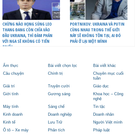
CHỪNG NÀO HỌNG SÚNG LEO
PORTNIKOV: UKRAINA VÀ PUTIN
THANG ĐANG CÒN CHĨA VÀO
CÙNG NHAU TRONG THẾ GIỚI
ĐẦU UKRAINA, THÌ ĐÀM PHÁN
NÀY SẼ KHÔNG TỒN TẠI, AI ĐÓ
VỚI NGA SẼ KHÔNG CÓ TIẾN
PHẢI Ở LẠI MỘT MÌNH
TRIỂN
Ẩm thực
Bài viết chọn lọc
Bài viết khác
Câu chuyện
Chính trị
Chuyên mục cuối
tuần
Giải trí
Truyện cười
Giáo dục
Giới tính
Gương sáng
Khoa học – Công
nghệ
Máy tính
Sáng chế
Tin tặc
Kinh doanh
Doanh nghiệp
Doanh nhân
Kinh tế
Lưu Trữ
Người Việt mình
Ô tô – Xe máy
Phân tích
Pháp luật