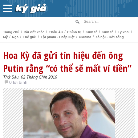
/
/
/
/
/
/
/
Trang chủ
Bài viết khác
Châu Âu
Chính trị
Kinh tế
Kinh tế
Ly khai
/
/
/
/
/
Mỹ
Nga
Thế giới
Tội phạm - Pháp luật
Ukraina
Xã hội - Đời sống
Hoa Kỳ đã gửi tín hiệu đến ông
Putin rằng “có thể sẽ mất ví tiền”
Thứ Sáu, 02 Tháng Chín 2016
0 lời bình