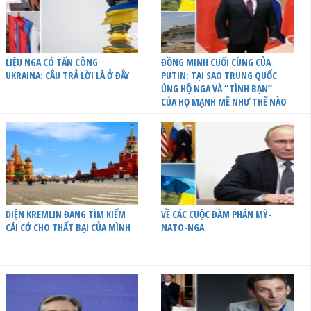
LIỆU NGA CÓ TẤN CÔNG
ĐỒNG MINH CUỐI CÙNG CỦA
UKRAINA: CÂU TRẢ LỜI LÀ Ở ĐÂY
PUTIN: TẠI SAO TRUNG QUỐC
ỦNG HỘ NGA VÀ “TÌNH BẠN”
CỦA HỌ MẠNH MẼ NHƯ THẾ NÀO
ĐIỆN KREMLIN ĐANG TÌM KIẾM
VỀ CÁC CUỘC ĐÀM PHÁN MỸ-
CÁI CỚ CHO THẤT BẠI CỦA MÌNH
NATO-NGA