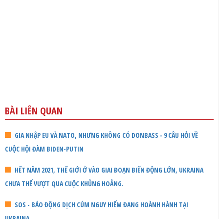
BÀI LIÊN QUAN
GIA NHẬP EU VÀ NATO, NHƯNG KHÔNG CÓ DONBASS - 9 CÂU HỎI VỀ
CUỘC HỘI ĐÀM BIDEN-PUTIN
HẾT NĂM 2021, THẾ GIỚI Ở VÀO GIAI ĐOẠN BIẾN ĐỘNG LỚN, UKRAINA
CHƯA THỂ VƯỢT QUA CUỘC KHỦNG HOẢNG.
SOS - BÁO ĐỘNG DỊCH CÚM NGUY HIỂM ĐANG HOÀNH HÀNH TẠI
UKRAINA