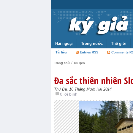
Hải ngoại
Trong nước
Thế giới
Tài liệu
Entries RSS
Comments R
/
Trang chủ
Du lịch
Đa sắc thiên nhiên Sl
Thứ Ba, 16 Tháng Mười Hai 2014
0 lời bình