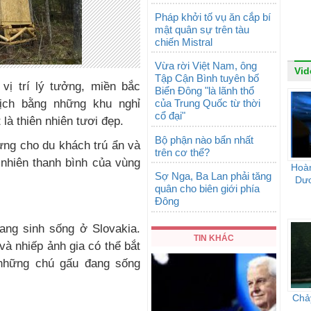
Pháp khởi tố vụ ăn cắp bí
mật quân sự trên tàu
chiến Mistral
Vừa rời Việt Nam, ông
Vid
Tập Cận Bình tuyên bố
 vị trí lý tưởng, miền bắc
Biển Đông "là lãnh thổ
lịch bằng những khu nghỉ
của Trung Quốc từ thời
cổ đại"
 là thiên nhiên tươi đẹp.
Bộ phận nào bẩn nhất
ựng cho du khách trú ẩn và
trên cơ thể?
 nhiên thanh bình của vùng
Hoà
Sợ Nga, Ba Lan phải tăng
Dư
quân cho biên giới phía
Đông
ang sinh sống ở Slovakia.
TIN KHÁC
à nhiếp ảnh gia có thể bắt
những chú gấu đang sống
Chảy