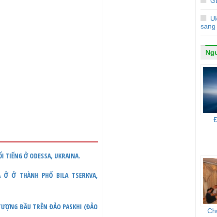
G
Uk
sang
Ngư
ỔI TIẾNG Ở ODESSA, UKRAINA.
 Ở Ở THÀNH PHỐ BILA TSERKVA,
 TƯỢNG ĐẦU TRÊN ĐẢO PASKHI (ĐẢO
Ch