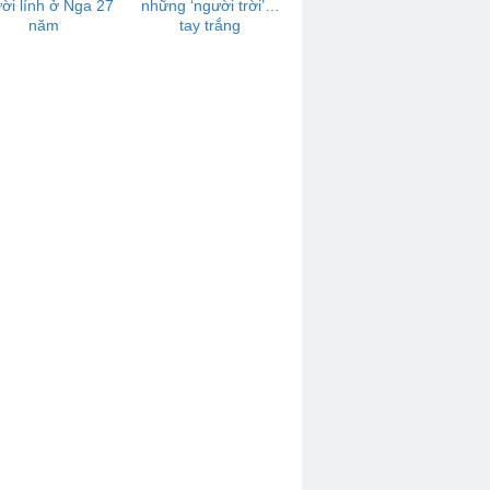
ời lính ở Nga 27
những ‘người trời’…
năm
tay trắng