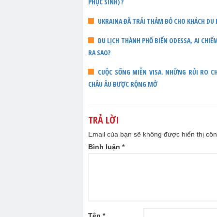
PHỤC SINH) ?
UKRAINA ĐÃ TRẢI THẢM ĐỎ CHO KHÁCH DU
DU LỊCH THÀNH PHỐ BIỂN ODESSA, AI CHIẾ
RA SAO?
CUỘC SỐNG MIỄN VISA. NHỮNG RỦI RO CH
CHÂU ÂU ĐƯỢC RỘNG MỞ
TRẢ LỜI
Email của bạn sẽ không được hiển thị côn
Bình luận
*
Tên
*