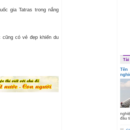
uốc gia Tatras trong nắng
c cũng có vẻ đẹp khiến du
Tài
Tên 
nghi
nghi
đầu t