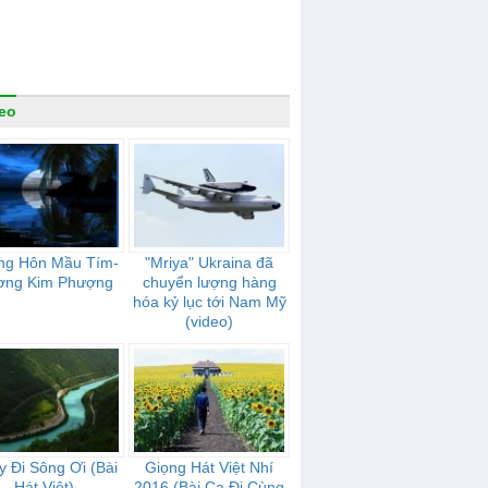
eo
ng Hôn Mầu Tím-
"Mriya" Ukraina đã
ơng Kim Phượng
chuyển lượng hàng
hóa kỷ lục tới Nam Mỹ
(video)
 Đi Sông Ơi (Bài
Giọng Hát Việt Nhí
Hát Việt)
2016 (Bài Ca Đi Cùng