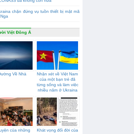
LONASS đã không còn nữa
raina chặn đứng vụ tuồn thiết bị mật mã
 Nga
ời Việt Đông Á
Đường Về Nhà
Nhận xét về Việt Nam
của một bạn trẻ đã
từng sống và làm việc
nhiều năm ở Ukraina
uyện của những
Khát vọng đổi đời của