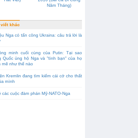
Năm Tháng)
 viết khác
ệu Nga có tấn công Ukraina: câu trả lời là
y
ồng minh cuối cùng của Putin: Tại sao
g Quốc ủng hộ Nga và "tình bạn" của họ
 mẽ như thế nào
ện Kremlin đang tìm kiếm cái cớ cho thất
của mình
ề các cuộc đàm phán Mỹ-NATO-Nga