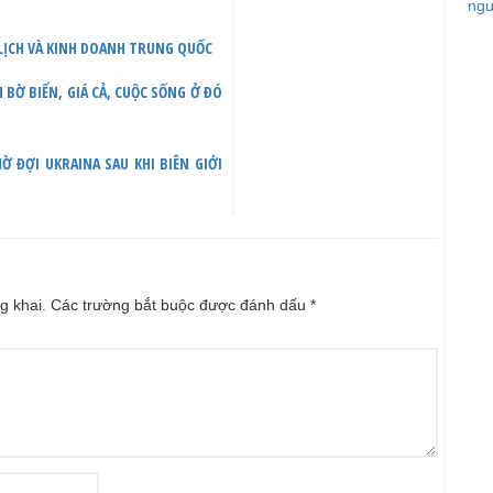
ngư
 LỊCH VÀ KINH DOANH TRUNG QUỐC
M BỜ BIỂN, GIÁ CẢ, CUỘC SỐNG Ở ĐÓ
Ờ ĐỢI UKRAINA SAU KHI BIÊN GIỚI
g khai.
Các trường bắt buộc được đánh dấu
*