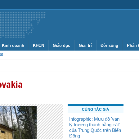
Kinh doanh
KHCN
Giáo dục
Giải trí
Đời sống
Phân 
SS
ovakia
CÙNG TÁC GIẢ
Infographic: Mưu đồ 'vạn
lý trường thành bằng cát'
của Trung Quốc trên Biển
Đông