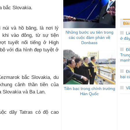
a bắc Slovakia.
Bài
 núi và hồ băng, là nơi lý
Những bước ưu tiên trong
Li
khi vào đông, từ sự tiện
các cuộc đàm phán về
ở đâ
ợt tuyết nổi tiếng ở High
Donbass
bộ với địa hình đẹp tuyệt ở
Đ
Trun
mạnh
Đi
bại 
Kezmarok bắc Slovakia, du
hung cảnh thần tiên của
V
Tiền bạc trong chính trường
a Slovakia và Ba Lan.
Hàn Quốc
uộc dãy Tatras có độ cao