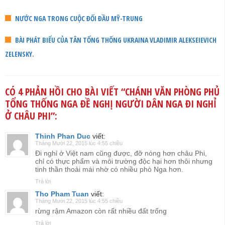
NƯỚC NGA TRONG CUỘC ĐỐI ĐẦU MỸ-TRUNG
BÀI PHÁT BIỂU CỦA TÂN TỔNG THỐNG UKRAINA VLADIMIR ALEKSEIEVICH
ZELENSKY.
CÓ 4 PHẢN HỒI CHO BÀI VIẾT “
CHÁNH VĂN PHÒNG PHỦ
TỔNG THỐNG NGA ĐỀ NGHỊ NGƯỜI DÂN NGA ĐI NGHỈ
Ở CHÂU PHI
”:
Thinh Phan Duc
viết:
Tháng Mười 22, 2015 lúc 4:55 chiều
Đi nghỉ ở Việt nam cũng được, đỡ nóng hơn châu Phi,
chỉ có thực phẩm và môi trường độc hại hơn thôi nhưng
tinh thần thoải mái nhờ có nhiều phò Nga hơn.
Trả lời
Tho Pham Tuan
viết:
Tháng Mười 22, 2015 lúc 4:55 chiều
rừng rậm Amazon còn rất nhiều đất trống
Trả lời