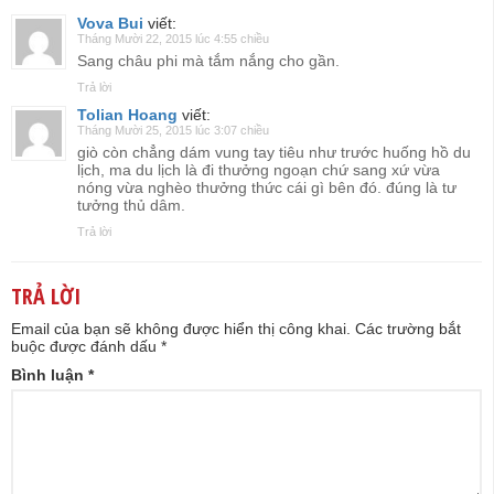
Vova Bui
viết:
Tháng Mười 22, 2015 lúc 4:55 chiều
Sang châu phi mà tắm nắng cho gần.
Trả lời
Tolian Hoang
viết:
Tháng Mười 25, 2015 lúc 3:07 chiều
giò còn chẳng dám vung tay tiêu như trước huống hồ du
lịch, ma du lịch là đi thưởng ngoạn chứ sang xứ vừa
nóng vừa nghèo thưởng thức cái gì bên đó. đúng là tư
tưởng thủ dâm.
Trả lời
TRẢ LỜI
Email của bạn sẽ không được hiển thị công khai.
Các trường bắt
buộc được đánh dấu
*
Bình luận
*