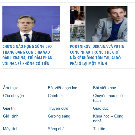
CHỪNG NÀO HỌNG SÚNG LEO
PORTNIKOV: UKRAINA VÀ PUTIN
THANG ĐANG CÒN CHĨA VÀO
CÙNG NHAU TRONG THẾ GIỚI
ĐẦU UKRAINA, THÌ ĐÀM PHÁN
NÀY SẼ KHÔNG TỒN TẠI, AI ĐÓ
VỚI NGA SẼ KHÔNG CÓ TIẾN
PHẢI Ở LẠI MỘT MÌNH
TRIỂN
Ẩm thực
Bài viết chọn lọc
Bài viết khác
Câu chuyện
Chính trị
Chuyên mục cuối
tuần
Giải trí
Truyện cười
Giáo dục
Giới tính
Gương sáng
Khoa học – Công
nghệ
Máy tính
Sáng chế
Tin tặc