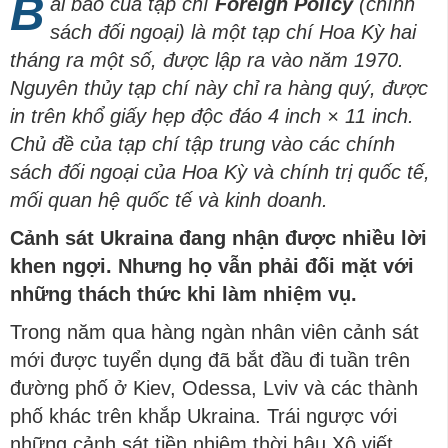
B
ài báo của tạp chí
Foreign Policy
(chính
sách đối ngoại) là một
tạp chí Hoa Kỳ
hai
tháng ra một số, được lập ra vào năm 1970.
Nguyên thủy tạp chí này chỉ ra hàng quý, được
in trên khổ giấy hẹp độc đáo 4 inch × 11 inch.
Chủ đề của tạp chí tập trung vào các chính
sách đối ngoại của Hoa Kỳ và chính trị quốc tế,
mối quan hệ quốc tế và kinh doanh.
Cảnh sát Ukraina đang nhận được nhiều lời
khen ngợi. Nhưng họ vẫn phải đối mặt với
những thách thức khi làm nhiệm vụ.
Trong năm qua hàng ngàn nhân viên cảnh sát
mới được tuyển dụng đã bắt đầu đi tuần trên
đường phố ở Kiev, Odessa, Lviv và các thành
phố khác trên khắp Ukraina. Trái ngược với
những cảnh sát tiền nhiệm thời hậu Xô viết,