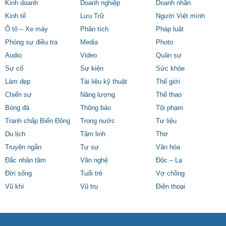
Kinh doanh
Doanh nghiệp
Doanh nhân
Kinh tế
Lưu Trữ
Người Việt mình
Ô tô – Xe máy
Phân tích
Pháp luật
Phóng sự điều tra
Media
Photo
Audio
Video
Quân sự
Sự cố
Sự kiện
Sức khỏe
Làm đẹp
Tài liệu kỹ thuật
Thế giới
Chiến sự
Năng lượng
Thể thao
Bóng đá
Thông báo
Tội phạm
Tranh chấp Biển Đông
Trong nước
Tư liệu
Du lịch
Tâm linh
Thơ
Truyện ngắn
Tự sự
Văn hóa
Đắc nhân tâm
Văn nghệ
Độc – Lạ
Đời sống
Tuổi trẻ
Vợ chồng
Vũ khí
Vũ trụ
Điện thoại