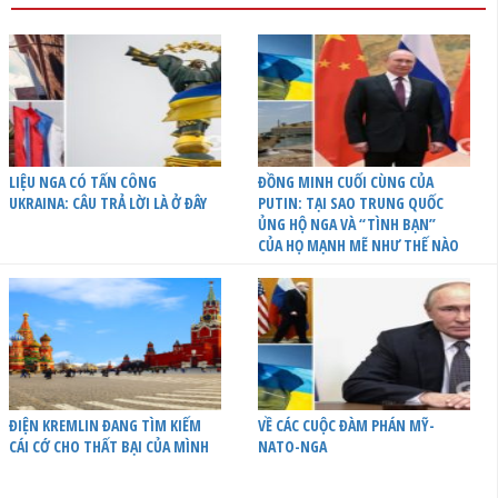
LIỆU NGA CÓ TẤN CÔNG
ĐỒNG MINH CUỐI CÙNG CỦA
UKRAINA: CÂU TRẢ LỜI LÀ Ở ĐÂY
PUTIN: TẠI SAO TRUNG QUỐC
ỦNG HỘ NGA VÀ “TÌNH BẠN”
CỦA HỌ MẠNH MẼ NHƯ THẾ NÀO
ĐIỆN KREMLIN ĐANG TÌM KIẾM
VỀ CÁC CUỘC ĐÀM PHÁN MỸ-
CÁI CỚ CHO THẤT BẠI CỦA MÌNH
NATO-NGA