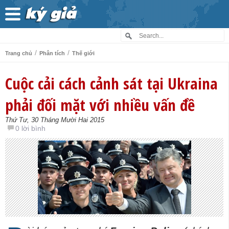
/
/
Trang chủ
Phân tích
Thế giới
Cuộc cải cách cảnh sát tại Ukraina
phải đối mặt với nhiều vấn đề
Thứ Tư, 30 Tháng Mười Hai 2015
0 lời bình