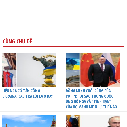
CÙNG CHỦ ĐỀ
LIỆU NGA CÓ TẤN CÔNG
ĐỒNG MINH CUỐI CÙNG CỦA
UKRAINA: CÂU TRẢ LỜI LÀ Ở ĐÂY
PUTIN: TẠI SAO TRUNG QUỐC
ỦNG HỘ NGA VÀ “TÌNH BẠN”
CỦA HỌ MẠNH MẼ NHƯ THẾ NÀO