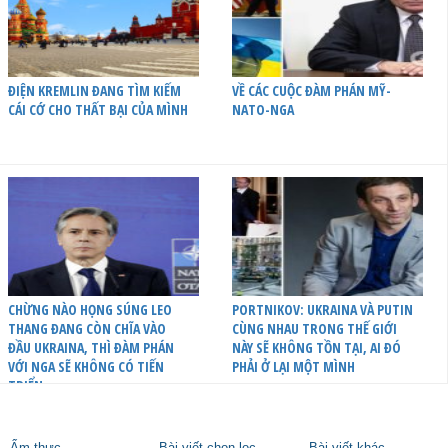
ĐIỆN KREMLIN ĐANG TÌM KIẾM
VỀ CÁC CUỘC ĐÀM PHÁN MỸ-
CÁI CỚ CHO THẤT BẠI CỦA MÌNH
NATO-NGA
CHỪNG NÀO HỌNG SÚNG LEO
PORTNIKOV: UKRAINA VÀ PUTIN
THANG ĐANG CÒN CHĨA VÀO
CÙNG NHAU TRONG THẾ GIỚI
ĐẦU UKRAINA, THÌ ĐÀM PHÁN
NÀY SẼ KHÔNG TỒN TẠI, AI ĐÓ
VỚI NGA SẼ KHÔNG CÓ TIẾN
PHẢI Ở LẠI MỘT MÌNH
TRIỂN