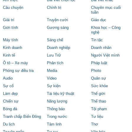
Ẩm thực
Bài viết chọn lọc
Bài viết khác
Câu chuyện
Chính trị
Chuyên mục cuối
tuần
Giải trí
Truyện cười
Giáo dục
Giới tính
Gương sáng
Khoa học – Công
nghệ
Máy tính
Sáng chế
Tin tặc
Kinh doanh
Doanh nghiệp
Doanh nhân
Kinh tế
Lưu Trữ
Người Việt mình
Ô tô – Xe máy
Phân tích
Pháp luật
Phóng sự điều tra
Media
Photo
Audio
Video
Quân sự
Sự cố
Sự kiện
Sức khỏe
Làm đẹp
Tài liệu kỹ thuật
Thế giới
Chiến sự
Năng lượng
Thể thao
Bóng đá
Thông báo
Tội phạm
Tranh chấp Biển Đông
Trong nước
Tư liệu
Du lịch
Tâm linh
Thơ