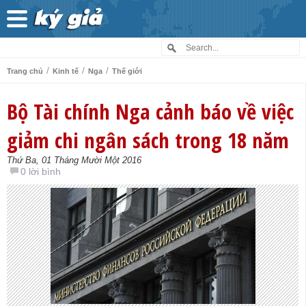
/
/
/
Trang chủ
Kinh tế
Nga
Thế giới
Bộ Tài chính Nga cảnh báo về việc
giảm chi ngân sách trong 18 năm
Thứ Ba, 01 Tháng Mười Một 2016
0 lời bình