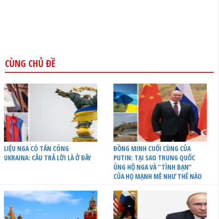
CÙNG CHỦ ĐỀ
LIỆU NGA CÓ TẤN CÔNG
ĐỒNG MINH CUỐI CÙNG CỦA
UKRAINA: CÂU TRẢ LỜI LÀ Ở ĐÂY
PUTIN: TẠI SAO TRUNG QUỐC
ỦNG HỘ NGA VÀ “TÌNH BẠN”
CỦA HỌ MẠNH MẼ NHƯ THẾ NÀO