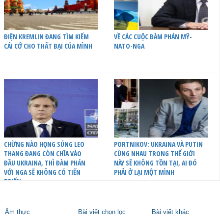
ĐIỆN KREMLIN ĐANG TÌM KIẾM
VỀ CÁC CUỘC ĐÀM PHÁN MỸ-
CÁI CỚ CHO THẤT BẠI CỦA MÌNH
NATO-NGA
CHỪNG NÀO HỌNG SÚNG LEO
PORTNIKOV: UKRAINA VÀ PUTIN
THANG ĐANG CÒN CHĨA VÀO
CÙNG NHAU TRONG THẾ GIỚI
ĐẦU UKRAINA, THÌ ĐÀM PHÁN
NÀY SẼ KHÔNG TỒN TẠI, AI ĐÓ
VỚI NGA SẼ KHÔNG CÓ TIẾN
PHẢI Ở LẠI MỘT MÌNH
TRIỂN
Ẩm thực
Bài viết chọn lọc
Bài viết khác