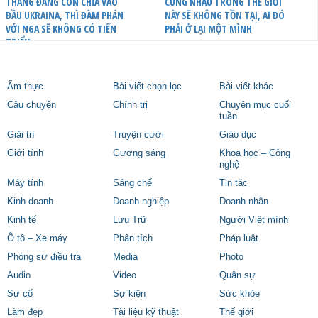
THANG ĐANG CÒN CHĨA VÀO
CÙNG NHAU TRONG THẾ GIỚI
ĐẦU UKRAINA, THÌ ĐÀM PHÁN
NÀY SẼ KHÔNG TỒN TẠI, AI ĐÓ
VỚI NGA SẼ KHÔNG CÓ TIẾN
PHẢI Ở LẠI MỘT MÌNH
TRIỂN
Ẩm thực
Bài viết chọn lọc
Bài viết khác
Câu chuyện
Chính trị
Chuyên mục cuối
tuần
Giải trí
Truyện cười
Giáo dục
Giới tính
Gương sáng
Khoa học – Công
nghệ
Máy tính
Sáng chế
Tin tặc
Kinh doanh
Doanh nghiệp
Doanh nhân
Kinh tế
Lưu Trữ
Người Việt mình
Ô tô – Xe máy
Phân tích
Pháp luật
Phóng sự điều tra
Media
Photo
Audio
Video
Quân sự
Sự cố
Sự kiện
Sức khỏe
Làm đẹp
Tài liệu kỹ thuật
Thế giới