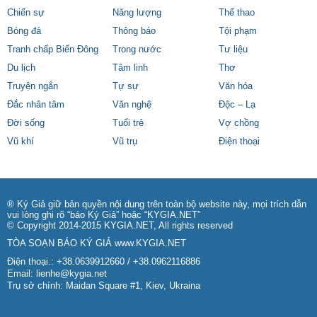
Chiến sự
Năng lượng
Thể thao
Bóng đá
Thông báo
Tội phạm
Tranh chấp Biển Đông
Trong nước
Tư liệu
Du lịch
Tâm linh
Thơ
Truyện ngắn
Tự sự
Văn hóa
Đắc nhân tâm
Văn nghệ
Độc – Lạ
Đời sống
Tuổi trẻ
Vợ chồng
Vũ khí
Vũ trụ
Điện thoại
® Ký Giả giữ bản quyền nội dung trên toàn bộ website này, mọi trích dẫn
vui lòng ghi rõ “báo Ký Giả” hoặc “KYGIA.NET”
© Copyright 2014-2015 KYGIA.NET, All rights reserved
TÒA SOẠN BÁO KÝ GIẢ
www.KYGIA.NET
Điện thoại.: +38.0639912660 / +38.0962116886
Email:
lienhe@kygia.net
Trụ sở chính: Maidan Square #1, Kiev, Ukraina