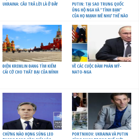
UKRAINA: CÂU TRẢ LỜI LÀ Ở ĐÂY
PUTIN: TẠI SAO TRUNG QUỐC
ỦNG HỘ NGA VÀ “TÌNH BẠN”
CỦA HỌ MẠNH MẼ NHƯ THẾ NÀO
ĐIỆN KREMLIN ĐANG TÌM KIẾM
VỀ CÁC CUỘC ĐÀM PHÁN MỸ-
CÁI CỚ CHO THẤT BẠI CỦA MÌNH
NATO-NGA
CHỪNG NÀO HỌNG SÚNG LEO
PORTNIKOV: UKRAINA VÀ PUTIN