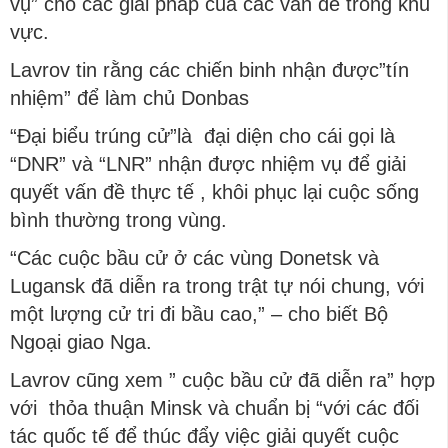
vụ” cho các giải pháp của các vấn đề trong khu
vực.
Lavrov tin rằng các chiến binh nhận được”tín
nhiệm” để làm chủ Donbas
“Đại biểu trúng cử”là đại diện cho cái gọi là
“DNR” và “LNR” nhận được nhiệm vụ để giải
quyết vấn đề thực tế , khôi phục lại cuộc sống
bình thường trong vùng.
“Các cuộc bầu cử ở các vùng Donetsk và
Lugansk đã diễn ra trong trật tự nói chung, với
một lượng cử tri đi bầu cao,” – cho biết Bộ
Ngoại giao Nga.
Lavrov cũng xem ” cuộc bầu cử đã diễn ra” hợp
với thỏa thuận Minsk và chuẩn bị “với các đối
tác quốc tế để thúc đẩy việc giải quyết cuộc