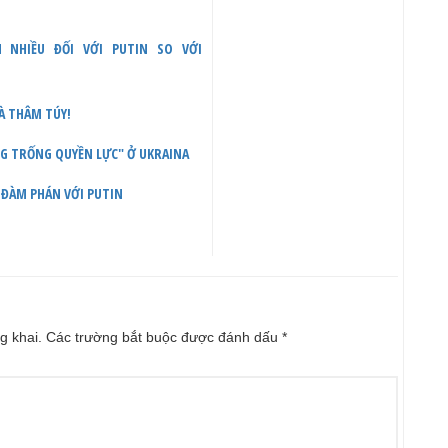
N NHIỀU ĐỐI VỚI PUTIN SO VỚI
À THÂM TÚY!
NG TRỐNG QUYỀN LỰC" Ở UKRAINA
Ể ĐÀM PHÁN VỚI PUTIN
g khai.
Các trường bắt buộc được đánh dấu
*