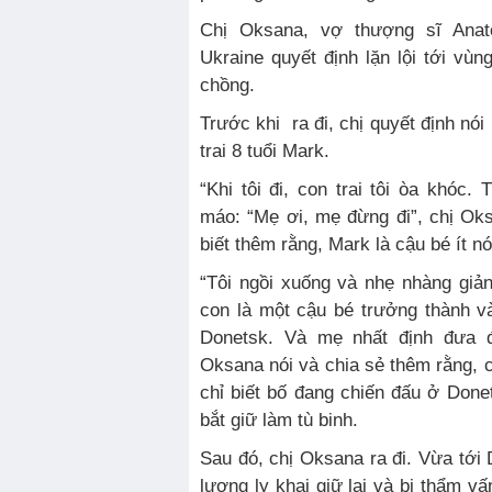
Chị Oksana, vợ thượng sĩ Anat
Ukraine quyết định lặn lội tới vùn
chồng.
Trước khi ra đi, chị quyết định nó
trai 8 tuổi Mark.
“Khi tôi đi, con trai tôi òa khóc
máo: “Mẹ ơi, mẹ đừng đi”, chị Ok
biết thêm rằng, Mark là cậu bé ít n
“Tôi ngồi xuống và nhẹ nhàng giản
con là một cậu bé trưởng thành và 
Donetsk. Và mẹ nhất định đưa đ
Oksana nói và chia sẻ thêm rằng, c
chỉ biết bố đang chiến đấu ở Done
bắt giữ làm tù binh.
Sau đó, chị Oksana ra đi. Vừa tới 
lượng ly khai giữ lại và bị thẩm v