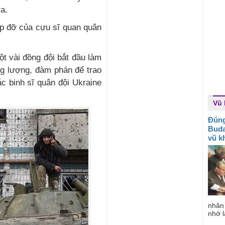
ra.
p đỡ của cựu sĩ quan quân
t vài đồng đội bắt đầu làm
ng lượng, đàm phán để trao
các binh sĩ quân đội Ukraine
Vũ 
Đún
Buda
vũ k
nhân
nhớ l