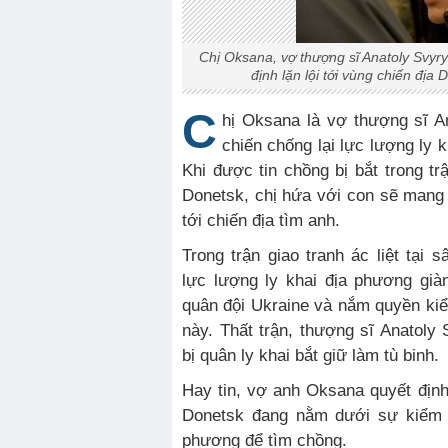
Chị Oksana, vợ thượng sĩ Anatoly Svyr
định lặn lội tới vùng chiến địa
C
hị Oksana là vợ thượng sĩ A
chiến chống lại lực lượng ly 
Khi được tin chồng bị bắt trong trậ
Donetsk, chị hứa với con sẽ mang b
tới chiến địa tìm anh.
Trong trận giao tranh ác liệt tại 
lực lượng ly khai địa phương gi
quân đội Ukraine và nắm quyền ki
này. Thất trận, thượng sĩ Anatoly
bị quân ly khai bắt giữ làm tù binh.
Hay tin, vợ anh Oksana quyết định
Donetsk đang nằm dưới sự kiểm s
phương để tìm chồng.