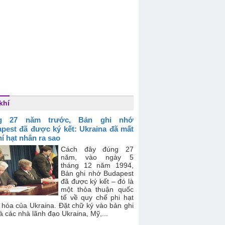
khí
g 27 năm trước, Bản ghi nhớ
pest đã được ký kết: Ukraina đã mất
hí hạt nhân ra sao
Cách đây đúng 27
năm, vào ngày 5
tháng 12 năm 1994,
Bản ghi nhớ Budapest
đã được ký kết – đó là
một thỏa thuận quốc
tế về quy chế phi hạt
 hóa của Ukraina. Đặt chữ ký vào bản ghi
à các nhà lãnh đạo Ukraina, Mỹ,...