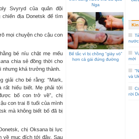
Nga
oly Svyryd của quân đội
g chiến địa Donetsk để tìm
Kin
i rõ mọi chuyện cho cậu con
Ti
nước
. Thằng bé níu chặt mẹ mếu
Vụ
Bế tắc vì bị chồng “giày vò”
mới
hơn cả gái đứng đường
sana chia sẻ đồng thời cho
ói nhưng khá trưởng thành.
"
và Uk
g giải cho bé rằng: “Mark,
rất hiểu biết. Mẹ phải tới
C
rời 
ược bố con trở về”, chị
ậu con trai 8 tuổi của mình
tsk mà không biết bố đã bị
Donetsk, chị Oksana bị lực
ấn về mục đích tới đây. Sau