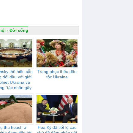
hội - Đời sống
nsky thể hiện sẵn
Trang phục thêu dân
 đối đầu với giới
tộc Ukraina
 phiệt Ukraina và
ng "tác nhân gây
 hưởng" của Nga
ụ thu hoạch ở
Hoa Kỳ đã tiết lộ các
ina đang tiến tới
chủ đề đàm phán với