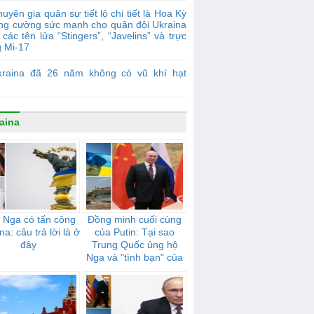
uyên gia quân sự tiết lộ chi tiết là Hoa Kỳ
ăng cường sức mạnh cho quân đội Ukraina
các tên lửa “Stingers”, “Javelins” và trực
g Mi-17
kraina đã 26 năm không có vũ khí hạt
aina
 Nga có tấn công
Đồng minh cuối cùng
na: câu trả lời là ở
của Putin: Tại sao
đây
Trung Quốc ủng hộ
Nga và "tình bạn" của
họ mạnh mẽ như thế
nào