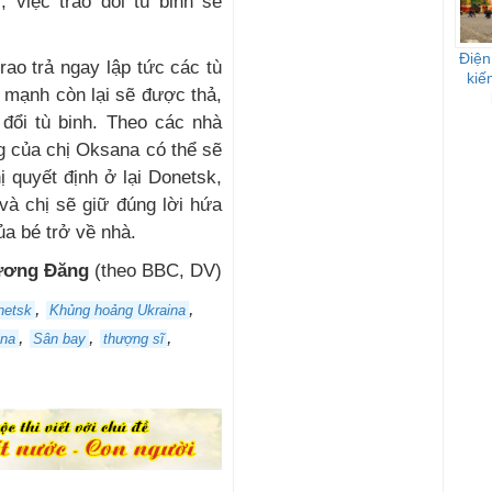
, việc trao đổi tù binh sẽ
Điện
trao trả ngay lập tức các tù
kiế
 mạnh còn lại sẽ được thả,
đổi tù binh. Theo các nhà
g của chị Oksana có thể sẽ
ị quyết định ở lại Donetsk,
và chị sẽ giữ đúng lời hứa
ủa bé trở về nhà.
ương Đăng
(theo BBC, DV)
,
,
netsk
Khủng hoảng Ukraina
,
,
,
ina
Sân bay
thượng sĩ