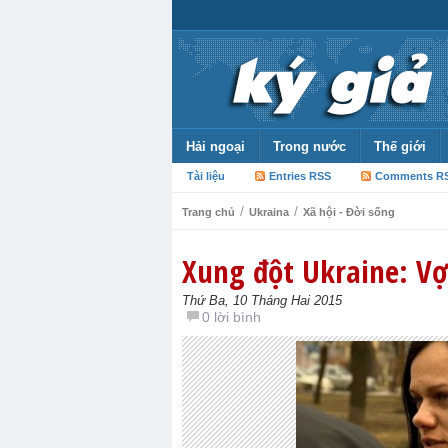
Hải ngoại
Trong nước
Thế giới
Tài liệu
Entries RSS
Comments R
/
/
Trang chủ
Ukraina
Xã hội - Đời sống
Xung đột Ukraine: Vợ 
Thứ Ba, 10 Tháng Hai 2015
0 lời bình