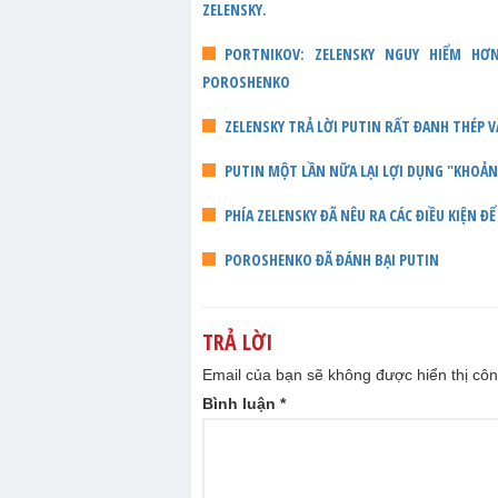
ZELENSKY.
PORTNIKOV: ZELENSKY NGUY HIỂM HƠ
POROSHENKO
ZELENSKY TRẢ LỜI PUTIN RẤT ĐANH THÉP V
PUTIN MỘT LẦN NỮA LẠI LỢI DỤNG "KHOẢ
PHÍA ZELENSKY ĐÃ NÊU RA CÁC ĐIỀU KIỆN Đ
POROSHENKO ĐÃ ĐÁNH BẠI PUTIN
TRẢ LỜI
Email của bạn sẽ không được hiển thị côn
Bình luận
*