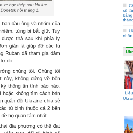
n xe bọc thép sau khi lực
Ch
Donetsk hồi tháng 1.
sẽ t
bằng 
thăn
ẻ, ban đầu ông và nhóm của
hiệm, từng bị bắt giữ. Tuy
U
nhân
 được thả sau khi phía ly
ơn giản là giúp đỡ các tù
Ukr
ng Ruban đã tham gia đàm
 tự do.
ưởng chúng tôi. Chúng tôi
t này, không đứng về bên
kỳ thông tin tình báo nào,
ại hoặc không tìm cách bán
Liệu
Ukrai
an quân đội Ukraine chia sẻ
ác tù binh thuộc cả 2 bên
n đề họ quan tâm nhất.
khai địa phương có thể đạt