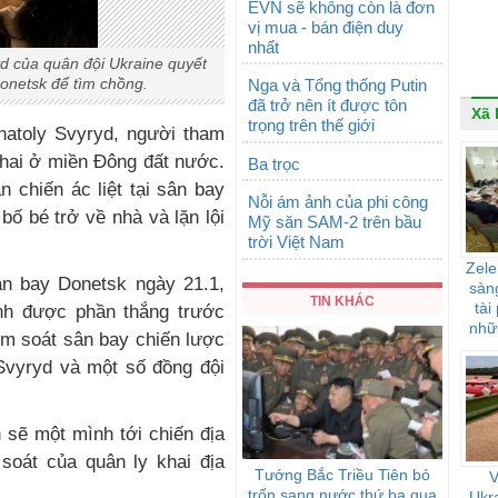
EVN sẽ không còn là đơn
vị mua - bán điện duy
nhất
yd của quân đội Ukraine quyết
 Donetsk để tìm chồng.
Nga và Tổng thống Putin
đã trở nên ít được tôn
Xã 
trọng trên thế giới
natoly Svyryd, người tham
khai ở miền Đông đất nước.
Ba trọc
n chiến ác liệt tại sân bay
Nỗi ám ảnh của phi công
ố bé trở về nhà và lặn lội
Mỹ săn SAM-2 trên bầu
trời Việt Nam
Zele
sân bay Donetsk ngày 21.1,
sàng
TIN KHÁC
tài
ành được phần thắng trước
nhữ
ểm soát sân bay chiến lược
ảnh
 Svyryd và một số đồng đội
 sẽ một mình tới chiến địa
oát của quân ly khai địa
Tướng Bắc Triều Tiên bỏ
V
trốn sang nước thứ ba qua
Ukra