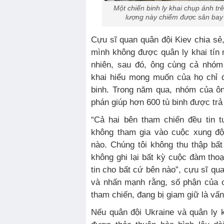
Một chiến binh ly khai chụp ảnh trê
lượng này chiếm được sân bay 
Cựu sĩ quan quân đội Kiev chia s
mình không được quân ly khai tín n
nhiên, sau đó, ông cùng cả nhóm
khai hiểu mong muốn của họ chỉ đ
binh. Trong năm qua, nhóm của ô
phán giúp hơn 600 tù binh được trả
“Cả hai bên tham chiến đều tin t
không tham gia vào cuộc xung độ
nào. Chúng tôi không thu thập bất 
không ghi lại bất kỳ cuộc đàm tho
tin cho bất cứ bên nào”, cựu sĩ qu
và nhấn mạnh rằng, số phận của c
tham chiến, đang bị giam giữ là vấ
Nếu quân đội Ukraine và quân ly 