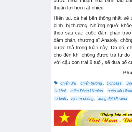
được thỏa thuận hòa bình lâu dài
thuận lợi hơn rất nhiều.
Hiện tại, cả hai bên thống nhất sẽ 
binh bị thương. Những người khỏe
theo sau các cuộc đàm phán trao 
đàm phán, thượng sĩ Anatoly, chồn
được thả trong tuần này. Do đó, ch
cho đến khi chồng được trả tự do 
với cậu con trai 8 tuổi, sẽ đưa bố c
Ph
,
,
,
chiến địa
chiến trường
Donbass
Do
,
,
ly khai
miền Đông Ukraina
quân đội Ukra
,
,
tù binh
vợ tìm chồng
xung đột Ukraina