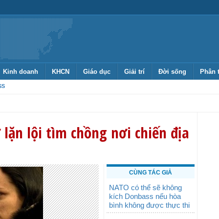
Kinh doanh
KHCN
Giáo dục
Giải trí
Đời sống
Phân 
SS
lặn lội tìm chồng nơi chiến địa
CÙNG TÁC GIẢ
NATO có thể sẽ không
kích Donbass nếu hòa
bình không được thực thi