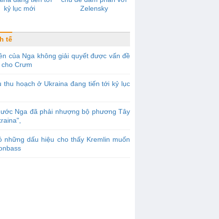
kỷ lục mới
Zelensky
h tế
ền của Nga không giải quyết được vấn đề
 cho Crưm
 thu hoạch ở Ukraina đang tiến tới kỷ lục
Nước Nga đã phải nhượng bộ phương Tây
raina",
ó những dấu hiệu cho thấy Kremlin muốn
Donbass