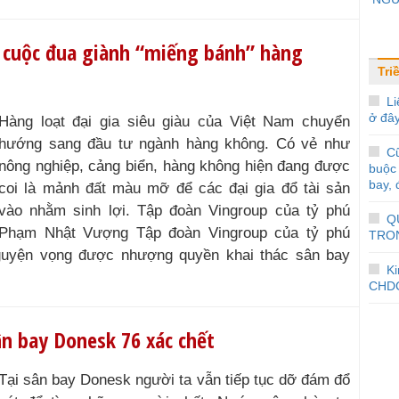
ng cuộc đua giành “miếng bánh” hàng
Tri
Li
ở đâ
Hàng loạt đại gia siêu giàu của Việt Nam chuyển
hướng sang đầu tư ngành hàng không. Có vẻ như
Cũ
nông nghiệp, cảng biển, hàng không hiện đang được
buộc 
bay, 
coi là mảnh đất màu mỡ để các đại gia đổ tài sản
vào nhằm sinh lợi. Tập đoàn Vingroup của tỷ phú
Q
Phạm Nhật Vượng Tập đoàn Vingroup của tỷ phú
TRO
uyện vọng được nhượng quyền khai thác sân bay
K
CHDC
n bay Donesk 76 xác chết
Tại sân bay Donesk người ta vẫn tiếp tục dỡ đám đổ