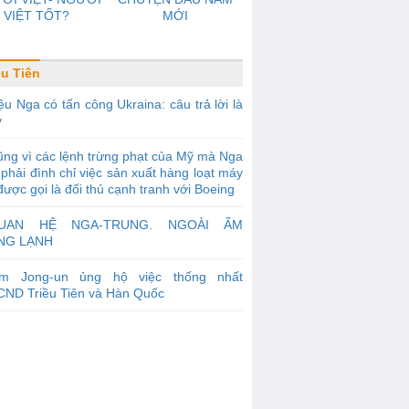
VIỆT TỐT?
MỚI
ều Tiên
ệu Nga có tấn công Ukraina: câu trả lời là
y
ng vì các lệnh trừng phạt của Mỹ mà Nga
phải đình chỉ việc sản xuất hàng loạt máy
được gọi là đối thủ cạnh tranh với Boeing
UAN HỆ NGA-TRUNG. NGOÀI ẤM
NG LẠNH
im Jong-un ủng hộ việc thống nhất
ND Triều Tiên và Hàn Quốc