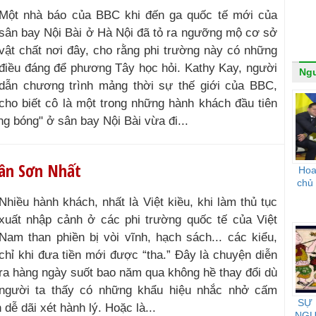
Một nhà báo của BBC khi đến ga quốc tế mới của
sân bay Nội Bài ở Hà Nội đã tỏ ra ngưỡng mộ cơ sở
vật chất nơi đây, cho rằng phi trường này có những
điều đáng để phương Tây học hỏi. Kathy Kay, người
Ngư
dẫn chương trình mảng thời sự thế giới của BBC,
cho biết cô là một trong những hành khách đầu tiên
g bóng" ở sân bay Nội Bài vừa đi...
 Tân Sơn Nhất
Hoa 
chủ
Nhiều hành khách, nhất là Việt kiều, khi làm thủ tục
xuất nhập cảnh ở các phi trường quốc tế của Việt
Nam than phiền bị vòi vĩnh, hạch sách... các kiểu,
chỉ khi đưa tiền mới được “tha.” Ðây là chuyện diễn
ra hàng ngày suốt bao năm qua không hề thay đổi dù
người ta thấy có những khẩu hiệu nhắc nhở cấm
SỰ
 dễ dãi xét hành lý. Hoặc là...
NGƯ