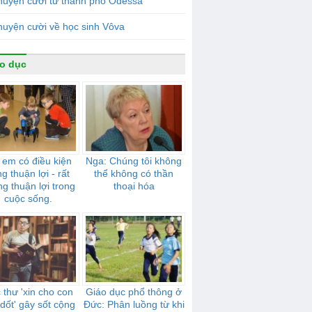
huyện cười từ thành phố Odessa
uyện cười về học sinh Vôva
o dục
 em có điều kiện
Nga: Chúng tôi không
g thuận lợi - rất
thể không có thần
g thuận lợi trong
thoại hóa
cuộc sống.
 thư 'xin cho con
Giáo dục phổ thông ở
dốt' gây sốt cộng
Đức: Phân luồng từ khi