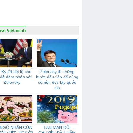
ời Việt mình
Kỳ đã tiết lộ các
Zelensky đi những
 đề đàm phán với
bước đầu tiên để củng
Zelensky
cố nền độc lập quốc
gia
 NGỘ NHẬN CỦA
LAN MAN ĐÔI
ỜI VIỆT- NGƯỜI
CHUYỆN ĐẦU NĂM