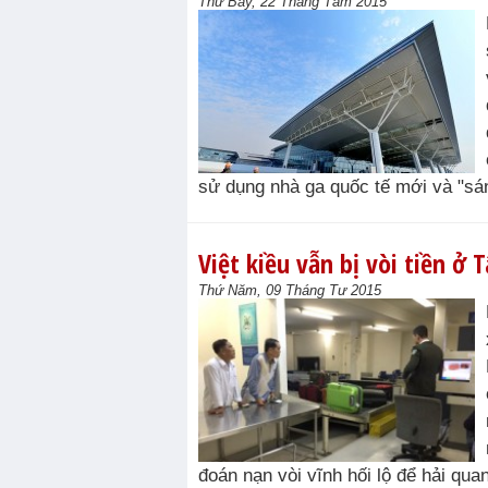
Thứ Bảy, 22 Tháng Tám 2015
sử dụng nhà ga quốc tế mới và "sán
Việt kiều vẫn bị vòi tiền ở
Thứ Năm, 09 Tháng Tư 2015
đoán nạn vòi vĩnh hối lộ để hải quan