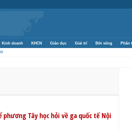
Kinh doanh
KHCN
Giáo dục
Giải trí
Đời sống
Phân 
SS
 phương Tây học hỏi về ga quốc tế Nội