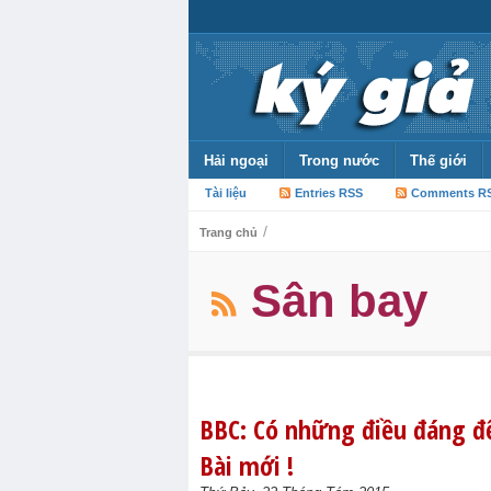
Hải ngoại
Trong nước
Thế giới
Tài liệu
Entries RSS
Comments R
/
Trang chủ
Sân bay
BBC: Có những điều đáng để
Bài mới !