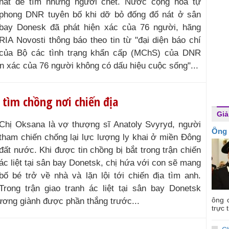
nát để tìm những người chết. Nước cộng hòa tự
phong DNR tuyên bố khi dỡ bỏ đống đổ nát ở sân
bay Donesk đã phát hiện xác của 76 người, hãng
RIA Novosti thông báo theo tin từ "đại diện báo chí
của Bộ các tình trạng khẩn cấp (MChS) của DNR
iện xác của 76 người không có dấu hiệu cuộc sống"...
i tìm chồng nơi chiến địa
Giải
Chị Oksana là vợ thượng sĩ Anatoly Svyryd, người
Ông 
tham chiến chống lại lực lượng ly khai ở miền Đông
đất nước. Khi được tin chồng bị bắt trong trận chiến
ác liệt tại sân bay Donetsk, chị hứa với con sẽ mang
bố bé trở về nhà và lặn lội tới chiến địa tìm anh.
Trong trận giao tranh ác liệt tại sân bay Donetsk
ông c
hương giành được phần thắng trước...
trực t