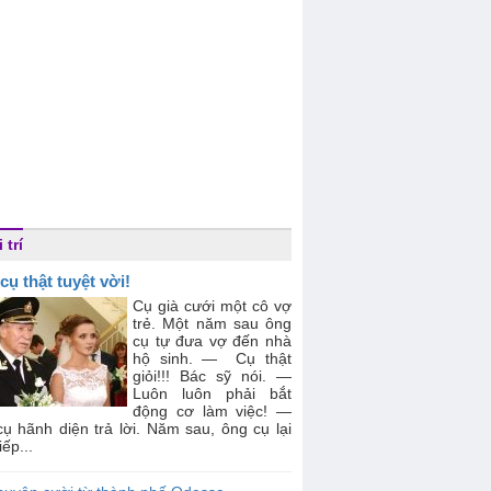
 trí
cụ thật tuyệt vời!
Cụ già cưới một cô vợ
trẻ. Một năm sau ông
cụ tự đưa vợ đến nhà
hộ sinh. — Cụ thật
giỏi!!! Bác sỹ nói. —
Luôn luôn phải bắt
động cơ làm việc! —
ụ hãnh diện trả lời. Năm sau, ông cụ lại
iếp...