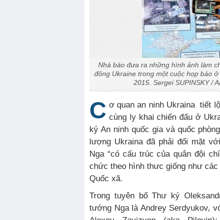
Nhà báo đưa ra những hình ảnh làm c
đông Ukraine trong một cuộc họp báo ở
2015. Sergei SUPINSKY / A
C
ơ quan an ninh Ukraina tiết l
cùng ly khai chiến đấu ở Ukra
ký An ninh quốc gia và quốc phòng
lượng Ukraina đã phải đối mặt vớ
Nga “có cấu trúc của quân đội ch
chức theo hình thưc giống như cá
Quốc xã.
Trong tuyên bố Thư ký Oleksand
tướng Nga là Andrey Serdyukov, v