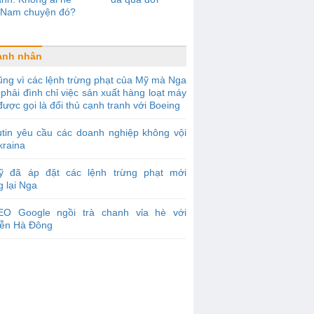
t Nam chuyện đó?
anh nhân
ng vì các lệnh trừng phạt của Mỹ mà Nga
phải đình chỉ việc sản xuất hàng loạt máy
được gọi là đối thủ cạnh tranh với Boeing
tin yêu cầu các doanh nghiệp không vội
kraina
ỹ đã áp đặt các lệnh trừng phạt mới
 lại Nga
EO Google ngồi trà chanh vỉa hè với
ễn Hà Đông