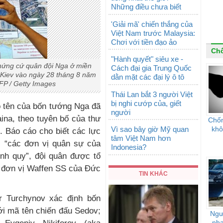
Những điều chưa biết
'Giải mã' chiến thắng của
Việt Nam trước Malaysia:
Chơi với tiền đạo ảo
Ch
"Hành quyết" siêu xe -
hứng cứ quân đội Nga ở miền
Cách đại gia Trung Quốc
 Kiev vào ngày 28 tháng 8 năm
dằn mặt các đại lý ô tô
FP / Getty Images
Thái Lan bắt 3 người Việt
bị nghi cướp của, giết
ộ tên của bốn tướng Nga đã
người
ina, theo tuyên bố của thư
Chốn
Vì sao bây giờ Mỹ quan
khô
. Báo cáo cho biết các lực
tâm Việt Nam hơn
i “các đơn vị quân sự của
Indonesia?
ính quy”, đội quân được tổ
c đơn vị Waffen SS của Đức
TIN KHÁC
r Turchynov xác định bốn
ới mã tên chiến đấu Sedov;
Ngư
nha