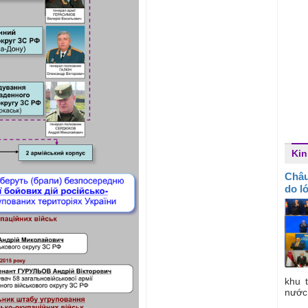
Kin
Châu
do l
khu 
nước 