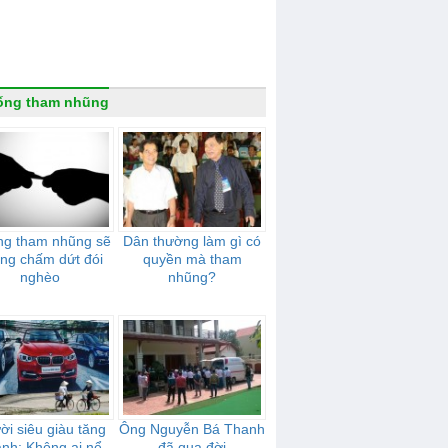
ống tham nhũng
g tham nhũng sẽ
Dân thường làm gì có
ng chấm dứt đói
quyền mà tham
nghèo
nhũng?
ời siêu giàu tăng
Ông Nguyễn Bá Thanh
nh: Không ai nể
đã qua đời