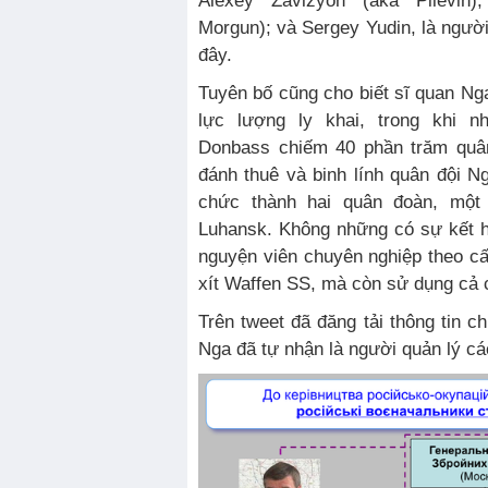
Alexey Zavizyon (aka Pilevin);
Morgun); và Sergey Yudin, là người
đây.
Tuyên bố cũng cho biết sĩ quan Nga 
lực lượng ly khai, trong khi n
Donbass chiếm 40 phần trăm quân
đánh thuê và binh lính quân đội N
chức thành hai quân đoàn, một
Luhansk. Không những có sự kết h
nguyện viên chuyên nghiệp theo cấ
xít Waffen SS, mà còn sử dụng cả c
Trên tweet đã đăng tải thông tin ch
Nga đã tự nhận là người quản lý cá