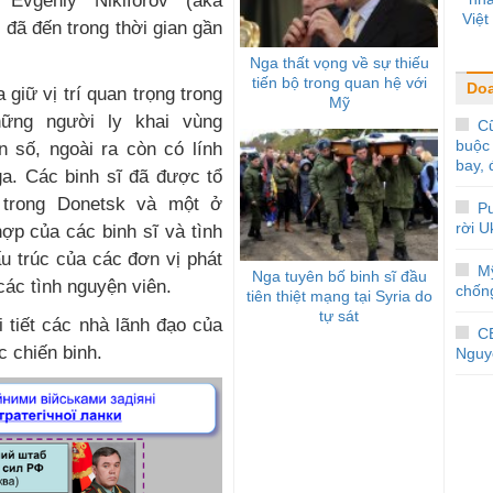
 Evgeniy Nikiforov (aka
Việ
 đã đến trong thời gian gần
Nga thất vọng về sự thiếu
tiến bộ trong quan hệ với
Do
giữ vị trí quan trọng trong
Mỹ
hững người ly khai vùng
Cũ
buộc 
 số, ngoài ra còn có lính
bay, 
ga. Các binh sĩ đã được tổ
 trong Donetsk và một ở
Pu
rời U
ợp của các binh sĩ và tình
u trúc của các đơn vị phát
M
Nga tuyên bố binh sĩ đầu
ác tình nguyện viên.
chống
tiên thiệt mạng tại Syria do
tự sát
i tiết các nhà lãnh đạo của
C
c chiến binh.
Nguy