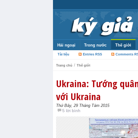
Hải ngoại
Trong nước
Thế giới
Tài liệu
Entries RSS
Comments R
/
Trang chủ
Thế giới
Ukraina: Tướng quân 
với Ukraina
Thứ Bảy, 29 Tháng Tám 2015
5 lời bình