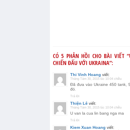
CÓ 5 PHẢN HỒI CHO BÀI VIẾT “
CHIẾN ĐẤU VỚI UKRAINA
”:
Thi Vinh Hoang
viết:
Tháng Tám 30, 2015 lúc 10:04 chiều
Đã đưa vào Ukraine 450 tank, 
đó.
Trả lời
Thiện Lê
viết:
Tháng Tám 30, 2015 lúc 10:04 chiều
U van la cua lin bang nga ma
Trả lời
Kiem Xuan Hoang
viết: