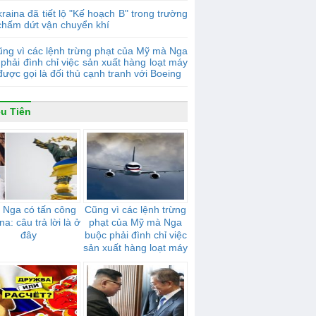
raina đã tiết lộ "Kế hoạch B" trong trường
chấm dứt vận chuyển khí
ng vì các lệnh trừng phạt của Mỹ mà Nga
phải đình chỉ việc sản xuất hàng loạt máy
được gọi là đối thủ cạnh tranh với Boeing
ều Tiên
 Nga có tấn công
Cũng vì các lệnh trừng
na: câu trả lời là ở
phạt của Mỹ mà Nga
đây
buộc phải đình chỉ việc
sản xuất hàng loạt máy
bay, được gọi là đối thủ
cạnh tranh với Boeing