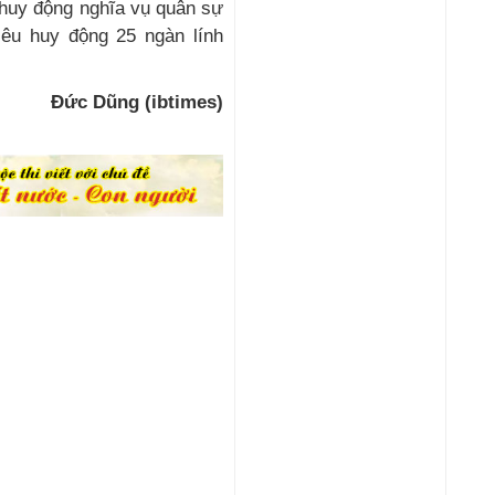
 huy động nghĩa vụ quân sự
iêu huy động 25 ngàn lính
Đức Dũng (ibtimes)