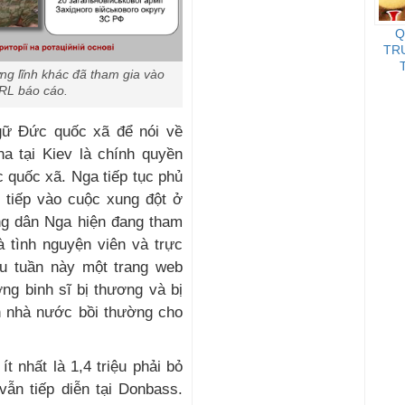
Q
TR
ng lĩnh khác đã tham gia vào
 RL báo cáo.
gữ Đức quốc xã để nói về
a tại Kiev là chính quyền
 quốc xã. Nga tiếp tục phủ
 tiếp vào cuộc xung đột ở
ông dân Nga hiện đang tham
à tình nguyện viên và trực
ầu tuần này một trang web
ng binh sĩ bị thương và bị
ền nhà nước bồi thường cho
t nhất là 1,4 triệu phải bỏ
vẫn tiếp diễn tại Donbass.