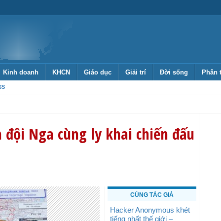
Kinh doanh
KHCN
Giáo dục
Giải trí
Đời sống
Phân 
SS
đội Nga cùng ly khai chiến đấu
CÙNG TÁC GIẢ
Hacker Anonymous khét
tiếng nhất thế giới –