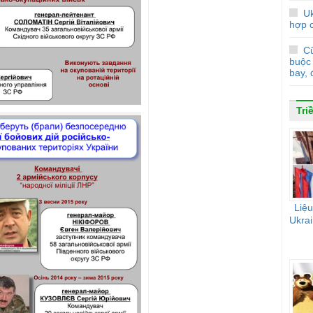
Uk
hợp 
Cũ
buộc 
bay, 
Tri
Liệu
Ukrai