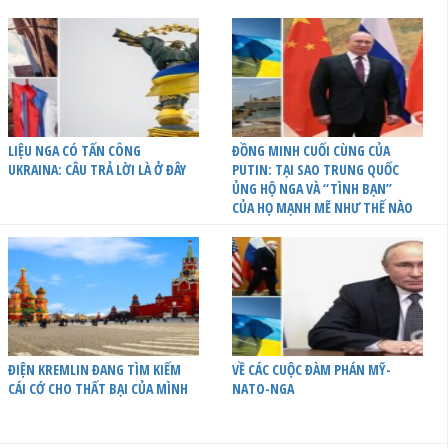
LIỆU NGA CÓ TẤN CÔNG
ĐỒNG MINH CUỐI CÙNG CỦA
UKRAINA: CÂU TRẢ LỜI LÀ Ở ĐÂY
PUTIN: TẠI SAO TRUNG QUỐC
ỦNG HỘ NGA VÀ “TÌNH BẠN”
CỦA HỌ MẠNH MẼ NHƯ THẾ NÀO
ĐIỆN KREMLIN ĐANG TÌM KIẾM
VỀ CÁC CUỘC ĐÀM PHÁN MỸ-
CÁI CỚ CHO THẤT BẠI CỦA MÌNH
NATO-NGA