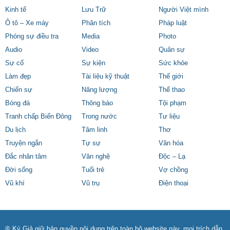
Kinh tế
Lưu Trữ
Người Việt mình
Ô tô – Xe máy
Phân tích
Pháp luật
Phóng sự điều tra
Media
Photo
Audio
Video
Quân sự
Sự cố
Sự kiện
Sức khỏe
Làm đẹp
Tài liệu kỹ thuật
Thế giới
Chiến sự
Năng lượng
Thể thao
Bóng đá
Thông báo
Tội phạm
Tranh chấp Biển Đông
Trong nước
Tư liệu
Du lịch
Tâm linh
Thơ
Truyện ngắn
Tự sự
Văn hóa
Đắc nhân tâm
Văn nghệ
Độc – Lạ
Đời sống
Tuổi trẻ
Vợ chồng
Vũ khí
Vũ trụ
Điện thoại
® Ký Giả giữ bản quyền nội dung trên toàn bộ website này, mọi trích dẫn