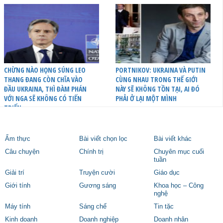
CHỪNG NÀO HỌNG SÚNG LEO
PORTNIKOV: UKRAINA VÀ PUTIN
THANG ĐANG CÒN CHĨA VÀO
CÙNG NHAU TRONG THẾ GIỚI
ĐẦU UKRAINA, THÌ ĐÀM PHÁN
NÀY SẼ KHÔNG TỒN TẠI, AI ĐÓ
VỚI NGA SẼ KHÔNG CÓ TIẾN
PHẢI Ở LẠI MỘT MÌNH
TRIỂN
Ẩm thực
Bài viết chọn lọc
Bài viết khác
Câu chuyện
Chính trị
Chuyên mục cuối
tuần
Giải trí
Truyện cười
Giáo dục
Giới tính
Gương sáng
Khoa học – Công
nghệ
Máy tính
Sáng chế
Tin tặc
Kinh doanh
Doanh nghiệp
Doanh nhân