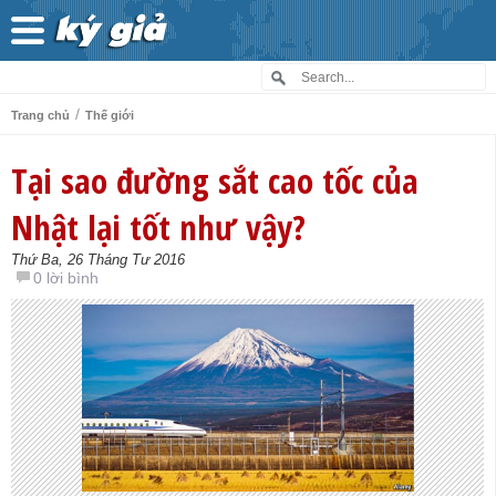
/
Trang chủ
Thế giới
Tại sao đường sắt cao tốc của
Nhật lại tốt như vậy?
Thứ Ba, 26 Tháng Tư 2016
0 lời bình