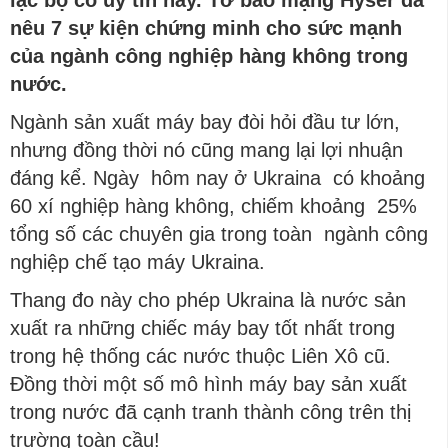
lạc
bộ
c
ó
uy
t
í
n
n
à
y
.
Tờ
b
á
o
mạng
Hyser
đã
n
ê
u
7
sự
kiện
chứng
minh
cho
sức
mạnh
của
ng
à
nh
c
ô
ng
nghiệp
h
à
ng
kh
ô
ng
trong
n
ư
ớc
.
Ngành sản xuất máy bay đòi hỏi đầu tư lớn,
nhưng đồng thời nó cũng mang lại lợi nhuận
đáng kể. Ngày hôm nay ở Ukraina có khoảng
60 xí nghiệp hàng không, chiếm khoảng 25%
tổng số các chuyên gia trong toàn ngành công
nghiệp chế tạo máy Ukraina.
Thang đo này cho phép Ukraina là nước sản
xuất ra những chiếc máy bay tốt nhất trong
trong hệ thống các nước thuộc Liên Xô cũ.
Đồng thời một số mô hình máy bay sản xuất
trong nước đã cạnh tranh thành công trên thị
trường toàn cầu!