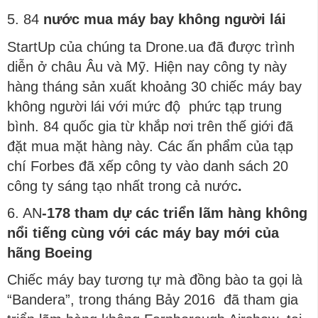
5. 84
nước mua máy bay không người lái
StartUp của chúng ta Drone.ua đã được trình
diễn ở châu Âu và Mỹ. Hiện nay công ty này
hàng tháng sản xuất khoảng 30 chiếc máy bay
không người lái với mức độ phức tạp trung
bình. 84 quốc gia từ khắp nơi trên thế giới đã
đặt mua mặt hàng này. Các ấn phẩm của tạp
chí Forbes đã xếp công ty vào danh sách 20
công ty sáng tạo nhất trong cả nước
.
6. AN
-178
tham
dự
c
á
c
triển
l
ã
m
h
à
ng
kh
ô
ng
nổi
tiếng
c
ù
ng
với
c
á
c
m
á
y
bay
mới
của
hãng
Boeing
Chiếc máy bay tương tự mà đồng bào ta gọi là
“Bandera”, trong tháng Bảy 2016 đã tham gia