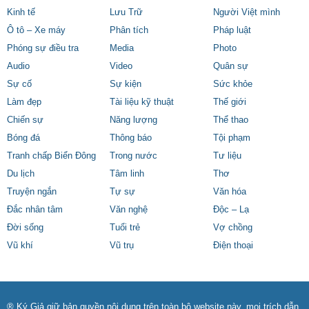
Kinh tế
Lưu Trữ
Người Việt mình
Ô tô – Xe máy
Phân tích
Pháp luật
Phóng sự điều tra
Media
Photo
Audio
Video
Quân sự
Sự cố
Sự kiện
Sức khỏe
Làm đẹp
Tài liệu kỹ thuật
Thế giới
Chiến sự
Năng lượng
Thể thao
Bóng đá
Thông báo
Tội phạm
Tranh chấp Biển Đông
Trong nước
Tư liệu
Du lịch
Tâm linh
Thơ
Truyện ngắn
Tự sự
Văn hóa
Đắc nhân tâm
Văn nghệ
Độc – Lạ
Đời sống
Tuổi trẻ
Vợ chồng
Vũ khí
Vũ trụ
Điện thoại
® Ký Giả giữ bản quyền nội dung trên toàn bộ website này, mọi trích dẫn