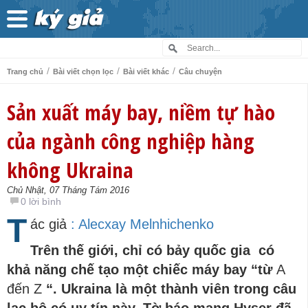
/
/
/
Trang chủ
Bài viết chọn lọc
Bài viết khác
Câu chuyện
Sản xuất máy bay, niềm tự hào
của ngành công nghiệp hàng
không Ukraina
Chủ Nhật, 07 Tháng Tám 2016
0 lời bình
T
ác giả
: Alecxay Melnhichenko
Tr
ê
n
thế
giới
,
chỉ
c
ó
bảy
quốc
gia
c
ó
khả năng chế tạo một
chiếc
m
á
y
bay
“
từ
A
đến Z
“.
Ukraina
l
à
một
th
à
nh
vi
ê
n
trong
c
â
u