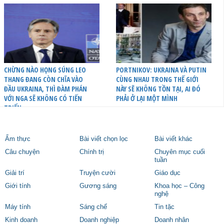
CHỪNG NÀO HỌNG SÚNG LEO
PORTNIKOV: UKRAINA VÀ PUTIN
THANG ĐANG CÒN CHĨA VÀO
CÙNG NHAU TRONG THẾ GIỚI
ĐẦU UKRAINA, THÌ ĐÀM PHÁN
NÀY SẼ KHÔNG TỒN TẠI, AI ĐÓ
VỚI NGA SẼ KHÔNG CÓ TIẾN
PHẢI Ở LẠI MỘT MÌNH
TRIỂN
Ẩm thực
Bài viết chọn lọc
Bài viết khác
Câu chuyện
Chính trị
Chuyên mục cuối
tuần
Giải trí
Truyện cười
Giáo dục
Giới tính
Gương sáng
Khoa học – Công
nghệ
Máy tính
Sáng chế
Tin tặc
Kinh doanh
Doanh nghiệp
Doanh nhân