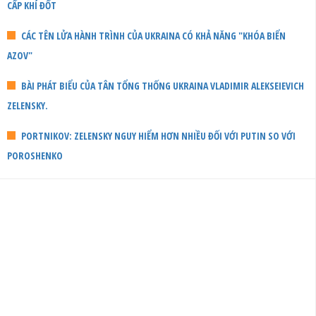
CẤP KHÍ ĐỐT
CÁC TÊN LỬA HÀNH TRÌNH CỦA UKRAINA CÓ KHẢ NĂNG "KHÓA BIỂN
AZOV"
BÀI PHÁT BIỂU CỦA TÂN TỔNG THỐNG UKRAINA VLADIMIR ALEKSEIEVICH
ZELENSKY.
PORTNIKOV: ZELENSKY NGUY HIỂM HƠN NHIỀU ĐỐI VỚI PUTIN SO VỚI
POROSHENKO