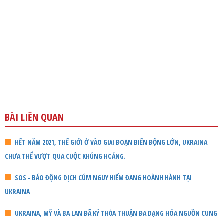
BÀI LIÊN QUAN
HẾT NĂM 2021, THẾ GIỚI Ở VÀO GIAI ĐOẠN BIẾN ĐỘNG LỚN, UKRAINA
CHƯA THỂ VƯỢT QUA CUỘC KHỦNG HOẢNG.
SOS - BÁO ĐỘNG DỊCH CÚM NGUY HIỂM ĐANG HOÀNH HÀNH TẠI
UKRAINA
UKRAINA, MỸ VÀ BA LAN ĐÃ KÝ THỎA THUẬN ĐA DẠNG HÓA NGUỒN CUNG