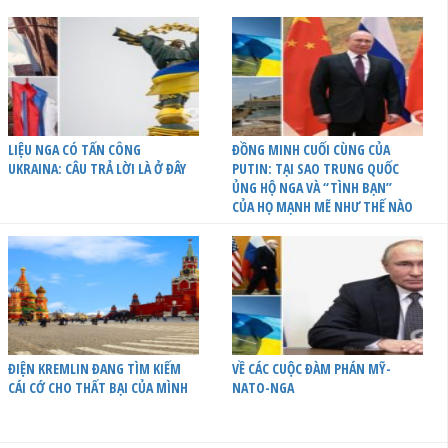
LIỆU NGA CÓ TẤN CÔNG
ĐỒNG MINH CUỐI CÙNG CỦA
UKRAINA: CÂU TRẢ LỜI LÀ Ở ĐÂY
PUTIN: TẠI SAO TRUNG QUỐC
ỦNG HỘ NGA VÀ “TÌNH BẠN”
CỦA HỌ MẠNH MẼ NHƯ THẾ NÀO
ĐIỆN KREMLIN ĐANG TÌM KIẾM
VỀ CÁC CUỘC ĐÀM PHÁN MỸ-
CÁI CỚ CHO THẤT BẠI CỦA MÌNH
NATO-NGA