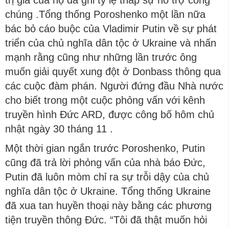
trị gia của họ đã ghi tỷ lệ thấp sự hỗ trợ công
chúng .Tổng thống Poroshenko một lần nữa
bác bỏ cáo buộc của Vladimir Putin về sự phát
triển của chủ nghĩa dân tộc ở Ukraine và nhấn
mạnh rằng cũng như những lần trước ông
muốn giải quyết xung đột ở Donbass thông qua
các cuộc đàm phán. Người đứng đầu Nhà nước
cho biết trong một cuộc phỏng vấn với kênh
truyền hình Đức ARD, được công bố hôm chủ
nhật ngày 30 tháng 11 .
Một thời gian ngắn trước Poroshenko, Putin
cũng đã trả lời phỏng vấn của nhà báo Đức,
Putin đã luôn mòm chỉ ra sự trỗi dậy của chủ
nghĩa dân tộc ở Ukraine. Tổng thống Ukraine
đã xua tan huyền thoại này bằng các phương
tiện truyền thông Đức. “Tôi đã thật muốn hỏi