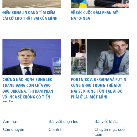
ĐIỆN KREMLIN ĐANG TÌM KIẾM
VỀ CÁC CUỘC ĐÀM PHÁN MỸ-
CÁI CỚ CHO THẤT BẠI CỦA MÌNH
NATO-NGA
CHỪNG NÀO HỌNG SÚNG LEO
PORTNIKOV: UKRAINA VÀ PUTIN
THANG ĐANG CÒN CHĨA VÀO
CÙNG NHAU TRONG THẾ GIỚI
ĐẦU UKRAINA, THÌ ĐÀM PHÁN
NÀY SẼ KHÔNG TỒN TẠI, AI ĐÓ
VỚI NGA SẼ KHÔNG CÓ TIẾN
PHẢI Ở LẠI MỘT MÌNH
TRIỂN
Ẩm thực
Bài viết chọn lọc
Bài viết khác
Câu chuyện
Chính trị
Chuyên mục cuối
tuần