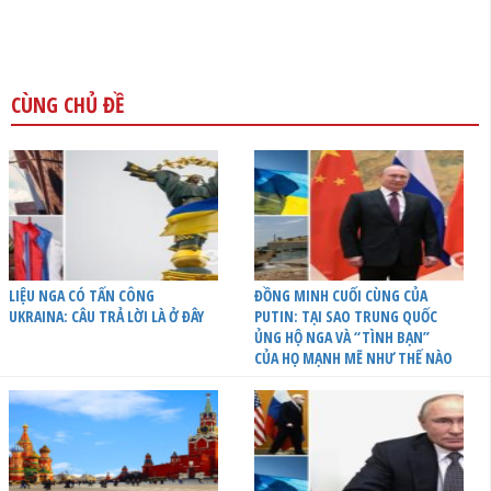
CÙNG CHỦ ĐỀ
LIỆU NGA CÓ TẤN CÔNG
ĐỒNG MINH CUỐI CÙNG CỦA
UKRAINA: CÂU TRẢ LỜI LÀ Ở ĐÂY
PUTIN: TẠI SAO TRUNG QUỐC
ỦNG HỘ NGA VÀ “TÌNH BẠN”
CỦA HỌ MẠNH MẼ NHƯ THẾ NÀO