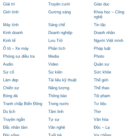
Giải trí
Truyện cười
Giáo dục
Giới tính
Gương sáng
Khoa học – Công
nghệ
Máy tính
Sáng chế
Tin tặc
Kinh doanh
Doanh nghiệp
Doanh nhân
Kinh tế
Lưu Trữ
Người Việt mình
Ô tô – Xe máy
Phân tích
Pháp luật
Phóng sự điều tra
Media
Photo
Audio
Video
Quân sự
Sự cố
Sự kiện
Sức khỏe
Làm đẹp
Tài liệu kỹ thuật
Thế giới
Chiến sự
Năng lượng
Thể thao
Bóng đá
Thông báo
Tội phạm
Tranh chấp Biển Đông
Trong nước
Tư liệu
Du lịch
Tâm linh
Thơ
Truyện ngắn
Tự sự
Văn hóa
Đắc nhân tâm
Văn nghệ
Độc – Lạ
Đời sống
Tuổi trẻ
Vợ chồng