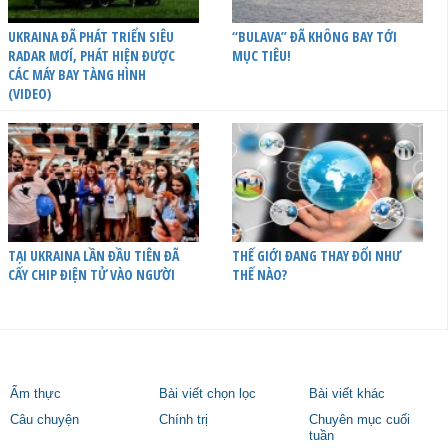
UKRAINA ĐÃ PHÁT TRIỂN SIÊU
“BULAVA” ĐÃ KHÔNG BAY TỚI
RADAR MƠÍ, PHÁT HIỆN ĐƯỢC
MỤC TIÊU!
CÁC MÁY BAY TÀNG HÌNH
(VIDEO)
TẠI UKRAINA LẦN ĐẦU TIÊN ĐÃ
THẾ GIỚI ĐANG THAY ĐỔI NHƯ
CẤY CHIP ĐIỆN TỬ VÀO NGƯỜI
THẾ NÀO?
Ẩm thực
Bài viết chọn lọc
Bài viết khác
Câu chuyện
Chính trị
Chuyên mục cuối
tuần