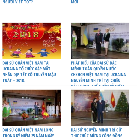
NGƯỜI VIỆT TỐT?
MỚI
ĐẠI SỨ QUÁN VIỆT NAM TẠI
PHÁT BIỂU CỦA ĐẠI SỨ ĐẶC
UCRAINA TỔ CHỨC GẶP MẶT
MỆNH TOÀN QUYỀN NƯỚC
NHÂN DỊP TẾT CỔ TRUYỀN MẬU
CHXHCN VIỆT NAM TẠI UCRAINA
TUẤT – 2018.
NGUYỄN MINH TRÍ TẠI CHIÊU
ĐÃI TRỌNG THỂ NHÂN KỶ NIỆM
25 NĂM THIẾT LẬP QUAN HỆ
NGOẠI GIAO GIỮA VIỆT NAM VÀ
UCRAINA
ĐẠI SỨ QUÁN VIỆT NAM LONG
ĐẠI SỨ NGUYỄN MINH TRÍ GỬI
TRỌNG KỶ NIỆM 25 NĂM NGÀY
THƯ CHÚC MỪNG CỘNG ĐỒNG