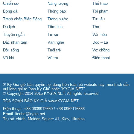
Chiến sự
Năng lượng
Thể thao
Bóng đá
Thông báo
Tội phạm
Tranh chấp Biển Đông
Trong nước
Tư liệu
Du lịch
Tâm linh
Thơ
Truyện ngắn
Tự sự
Văn hóa
Đắc nhân tâm
Văn nghệ
Độc – Lạ
Đời sống
Tuổi trẻ
Vợ chồng
Vũ khí
Vũ trụ
Điện thoại
® Ký Giả giữ bản quyền nội dung trên toàn bộ website này, mọi trích dẫn
vui lòng ghi rõ “báo Ký Giả” hoặc “KYGIA.NET”
© Copyright 2014-2015 KYGIA.NET, All rights reserved
TÒA SOẠN BÁO KÝ GIẢ
www.KYGIA.NET
Điện thoại.: +38.0639912660 / +38.0962116886
Email:
lienhe@kygia.net
Trụ sở chính: Maidan Square #1, Kiev, Ukraina