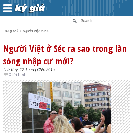
/
Trang chủ
Người Việt mình
Người Việt ở Séc ra sao trong làn
sóng nhập cư mới?
Thứ Bảy, 12 Tháng Chín 2015
0 lời bình