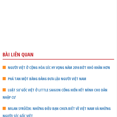
BÀI LIÊN QUAN
NGƯỜI VIỆT Ở CỘNG HÒA SÉC HY VỌNG NĂM 2016 BỚT KHÓ KHĂN HƠN
PHÁ TAN MỘT BĂNG ĐẢNG ĐƯA LẬU NGƯỜI VIỆT NAM
LUẬT SƯ GỐC VIỆT Ở LITTLE SAIGON CỐNG HIẾN HẾT MÌNH CHO DÂN
NHẬP CƯ
MILAN SYRŮČEK: NHỮNG ĐIỀU BẠN CHƯA BIẾT VỀ VIỆT NAM VÀ NHỮNG
NGƯỜI SÉC GỐC VIỆT