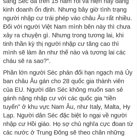
sang Séc đã trên 15 năm rồi và hiện nay đang
kinh doanh ổn định. Nhưng bây giờ tình trạng
người nhập cư trái phép vào châu Âu rất nhiều.
Đối với người Việt Nam mình bên này thì chưa
xảy ra chuyện gì. Nhưng trong tương lai, khi
tinh thần kỳ thị người nhập cư tăng cao thì
mình sẽ làm ăn như thế nào và tương lai các
cháu sẽ ra sao?”.
Phần lớn người Séc phản đối hạn ngạch mà Ủy
ban châu Âu gán cho 28 quốc gia thành viên
của EU. Người dân Séc không muốn san sẻ
gánh nặng nhập cư với các quốc gia “tiền
tuyến” ở khu vực Nam Âu, như Italy, Malta, Hy
Lạp. Người dân Séc đặc biệt lo ngại về người
nhập cư Hồi giáo. Họ sợ chủ nghĩa cực đoan từ
các nước ở Trung Đông sẽ theo chân những