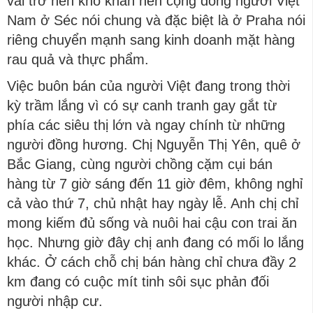
vải trở nên khó khăn nên cộng đồng người Việt
Nam ở Séc nói chung và đặc biệt là ở Praha nói
riêng chuyển mạnh sang kinh doanh mặt hàng
rau quả và thực phẩm.
Việc buôn bán của người Việt đang trong thời
kỳ trầm lắng vì có sự canh tranh gay gắt từ
phía các siêu thị lớn và ngay chính từ những
người đồng hương. Chị Nguyễn Thị Yên, quê ở
Bắc Giang, cùng người chồng cặm cụi bán
hàng từ 7 giờ sáng đến 11 giờ đêm, không nghỉ
cả vào thứ 7, chủ nhật hay ngày lễ. Anh chị chỉ
mong kiếm đủ sống và nuôi hai cậu con trai ăn
học. Nhưng giờ đây chị anh đang có mối lo lắng
khác. Ở cách chỗ chị bán hàng chỉ chưa đầy 2
km đang có cuộc mít tinh sôi sục phản đối
người nhập cư.