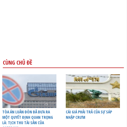
CÙNG CHỦ ĐỀ
TÒA ÁN LUÂN ĐÔN ĐÃ ĐƯA RA
CÁI GIÁ PHẢI TRẢ CỦA SỰ SÁP
MỘT QUYẾT ĐỊNH QUAN TRỌNG
NHẬP CRƯM
LÀ: TỊCH THU TÀI SẢN CỦA