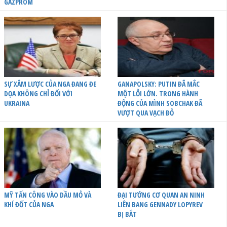
GAZPROM
SỰ XÂM LƯỢC CỦA NGA ĐANG ĐE
GANAPOLSKY: PUTIN ĐÃ MẮC
DỌA KHÔNG CHỈ ĐỐI VỚI
MỘT LỖI LỚN. TRONG HÀNH
UKRAINA
ĐỘNG CỦA MÌNH SOBCHAK ĐÃ
VƯỢT QUA VẠCH ĐỎ
MỸ TẤN CÔNG VÀO DẦU MỎ VÀ
ĐẠI TƯỚNG CƠ QUAN AN NINH
KHÍ ĐỐT CỦA NGA
LIÊN BANG GENNADY LOPYREV
BỊ BẮT