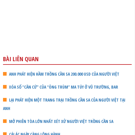
BÀI LIÊN QUAN
ANH PHÁT HIỆN HẦM TRỒNG CẦN SA 200.000 USD CỦA NGƯỜI VIỆT
XÓA SỔ “CĂN CỨ” CỦA “ÔNG TRÙM” MA TÚY Ở VŨ TRƯỜNG, BAR
LẠI PHÁT HIỆN MỘT TRANG TRẠI TRỒNG CẦN SA CỦA NGƯỜI VIỆT TẠI
ANH
MỞ PHIÊN TÒA LỚN NHẤT XÉT XỬ NGƯỜI VIỆT TRỒNG CẦN SA
CÁI ÁC NGÀY CÀNG LỘNG HÀNH