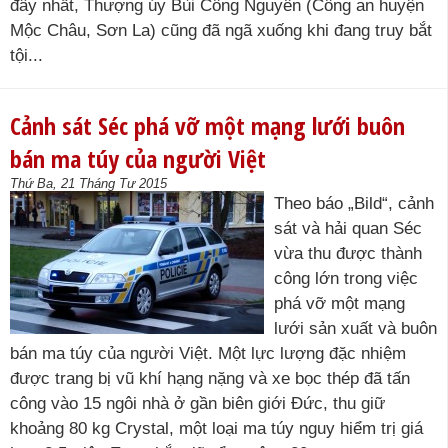
đây nhất, Thượng úy Bùi Công Nguyên (Công an huyện
Mộc Châu, Sơn La) cũng đã ngã xuống khi đang truy bắt
tội...
Cảnh sát Séc phá vỡ một mạng lưới buôn
bán ma túy của người Việt
Thứ Ba, 21 Tháng Tư 2015
Theo báo „Bild“, cảnh
sát và hải quan Séc
vừa thu được thành
công lớn trong việc
phá vỡ một mạng
lưới sản xuất và buôn
bán ma túy của người Việt. Một lực lượng đặc nhiệm
được trang bị vũ khí hạng nặng và xe bọc thép đã tấn
công vào 15 ngôi nhà ở gần biên giới Đức, thu giữ
khoảng 80 kg Crystal, một loại ma túy nguy hiểm trị giá