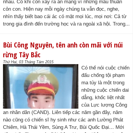
nhau. Có khi còn xảy ra án mạng vì những mâu thuẫn
cỏn con. Hiện nay mỗi ngày chúng ta vẫn đọc, nghe,
nhìn thấy biết bao cái ác có mặt mọi lúc, mọi nơi: Cả từ
trong gia đình đến trường học và ra ngoài xã hội. Trong...
Bùi Công Nguyên, tên anh còn mãi với núi
rừng Tây Bắc
Thứ Hai, 03 Tháng Tám 2015
Có thể nói cuộc chiến
đấu chống tội phạm
ma túy là một trong
những cuộc chiến dai
dẳng, khốc liệt nhất
của Lực lượng Công
an nhân dân (CAND). Liên tiếp các năm gần đây, năm
nào cũng có chiến sĩ hy sinh như các anh Lường Phát
Chiêm, Hà Thái Yềm, Sùng A Trư, Bùi Quốc Đại… Mới