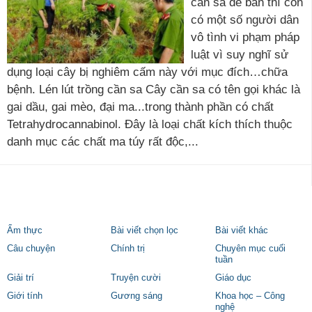
cần sa để bán thì còn
có một số người dân
vô tình vi phạm pháp
luật vì suy nghĩ sử
dụng loại cây bị nghiêm cấm này với mục đích…chữa
bệnh. Lén lút trồng cần sa Cây cần sa có tên gọi khác là
gai dầu, gai mèo, đại ma...trong thành phần có chất
Tetrahydrocannabinol. Đây là loại chất kích thích thuộc
danh mục các chất ma túy rất độc,...
Ẩm thực
Bài viết chọn lọc
Bài viết khác
Câu chuyện
Chính trị
Chuyên mục cuối
tuần
Giải trí
Truyện cười
Giáo dục
Giới tính
Gương sáng
Khoa học – Công
nghệ