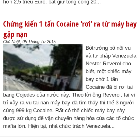
hơn 2,5 triệu Euro, bắt giữ tổng cộng 20...
Chứng kiến 1 tấn Cocaine ‘rơi’ ra từ máy bay
gặp nạn
Chủ Nhật, 05 Tháng Tư 2015
Bôtrưởng bộ nội vụ
và tư pháp Venezuela
Nestor Reverol cho
biết, một chiếc máy
bay chở 1 tấn
Cocaine đã bị rơi tại
bang Cojedes của nước này. Theo lời ông Reverol, tại vị
trí xảy ra vụ tai nạn máy bay đã tìm thấy thi thể 3 người
cùng 999 kg Cocaine. Rất có thể chiếc máy bay này
được sử dụng để vận chuyển hàng hóa của các tổ chức
mafia lớn. Hiện tại, nhà chức trách Venezuela...