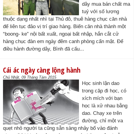
dây mua bán chất ma
tuý với số lượng
thuộc dạng nhất nhì tại Thủ đô, thuê hàng chục căn nhà
để liên tục đảo vị trí giao hàng. Biến căn nhà thành một
“boong- ke” nội bất xuất, ngoại bất nhập, hắn cắt cử
hàng chục đàn em ngày đêm canh phòng cẩn mật. Để
điều hành đường dây, Bình đã cấu...
Cái ác ngày càng lộng hành
Chủ Nhật, 09 Tháng Tám 2015
Học sinh lận dao
trong cặp đi học, có
xích mích với bạn
học là xử nhau bằng
dao. Chạy xe trên
đường, chỉ một va
quẹt nhỏ người ta cũng sẵn sàng nhảy bổ vào đánh