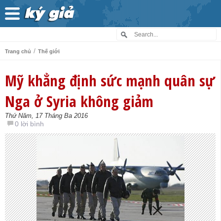
/
Trang chủ
Thế giới
Mỹ khẳng định sức mạnh quân sự
Nga ở Syria không giảm
Thứ Năm, 17 Tháng Ba 2016
0 lời bình