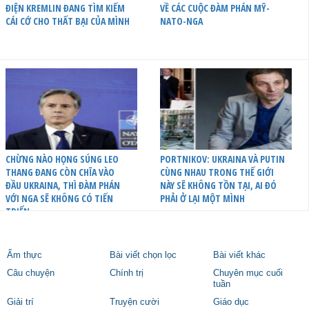
ĐIỆN KREMLIN ĐANG TÌM KIẾM
VỀ CÁC CUỘC ĐÀM PHÁN MỸ-
CÁI CỚ CHO THẤT BẠI CỦA MÌNH
NATO-NGA
CHỪNG NÀO HỌNG SÚNG LEO
PORTNIKOV: UKRAINA VÀ PUTIN
THANG ĐANG CÒN CHĨA VÀO
CÙNG NHAU TRONG THẾ GIỚI
ĐẦU UKRAINA, THÌ ĐÀM PHÁN
NÀY SẼ KHÔNG TỒN TẠI, AI ĐÓ
VỚI NGA SẼ KHÔNG CÓ TIẾN
PHẢI Ở LẠI MỘT MÌNH
TRIỂN
Ẩm thực
Bài viết chọn lọc
Bài viết khác
Câu chuyện
Chính trị
Chuyên mục cuối
tuần
Giải trí
Truyện cười
Giáo dục