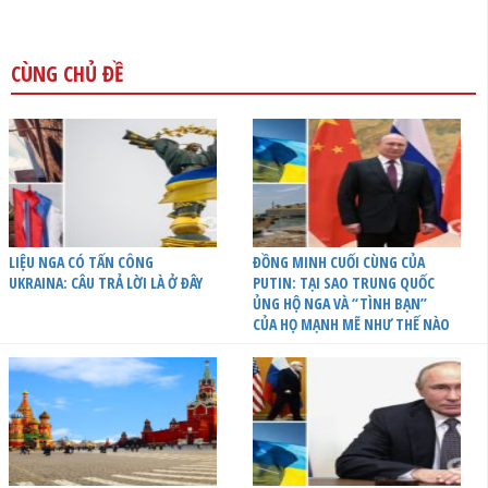
CÙNG CHỦ ĐỀ
LIỆU NGA CÓ TẤN CÔNG
ĐỒNG MINH CUỐI CÙNG CỦA
UKRAINA: CÂU TRẢ LỜI LÀ Ở ĐÂY
PUTIN: TẠI SAO TRUNG QUỐC
ỦNG HỘ NGA VÀ “TÌNH BẠN”
CỦA HỌ MẠNH MẼ NHƯ THẾ NÀO