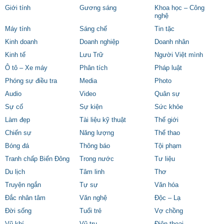
Giới tính
Gương sáng
Khoa học – Công
nghệ
Máy tính
Sáng chế
Tin tặc
Kinh doanh
Doanh nghiệp
Doanh nhân
Kinh tế
Lưu Trữ
Người Việt mình
Ô tô – Xe máy
Phân tích
Pháp luật
Phóng sự điều tra
Media
Photo
Audio
Video
Quân sự
Sự cố
Sự kiện
Sức khỏe
Làm đẹp
Tài liệu kỹ thuật
Thế giới
Chiến sự
Năng lượng
Thể thao
Bóng đá
Thông báo
Tội phạm
Tranh chấp Biển Đông
Trong nước
Tư liệu
Du lịch
Tâm linh
Thơ
Truyện ngắn
Tự sự
Văn hóa
Đắc nhân tâm
Văn nghệ
Độc – Lạ
Đời sống
Tuổi trẻ
Vợ chồng
Vũ khí
Vũ trụ
Điện thoại