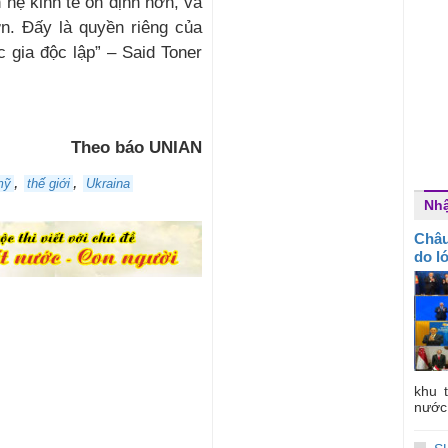
hệ kinh tế ổn định hơn, và
. Đấy là quyền riêng của
 gia độc lập” – Said Toner
Theo báo UNIAN
,
,
mỹ
thế giới
Ukraina
Nhậ
Châu
do l
khu 
nước 