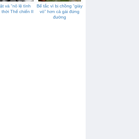
t và “nô lệ tình
Bế tắc vì bị chồng “giày
 thời Thế chiến II
vò” hơn cả gái đứng
đường