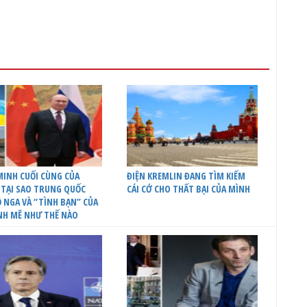
INH CUỐI CÙNG CỦA
ĐIỆN KREMLIN ĐANG TÌM KIẾM
 TẠI SAO TRUNG QUỐC
CÁI CỚ CHO THẤT BẠI CỦA MÌNH
 NGA VÀ “TÌNH BẠN” CỦA
NH MẼ NHƯ THẾ NÀO