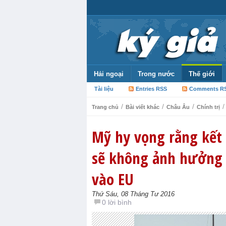
Hải ngoại
Trong nước
Thế giới
Tài liệu
Entries RSS
Comments R
/
/
/
/
Trang chủ
Bài viết khác
Châu Âu
Chính trị
Mỹ hy vọng rằng kết 
sẽ không ảnh hưởng 
vào EU
Thứ Sáu, 08 Tháng Tư 2016
0 lời bình