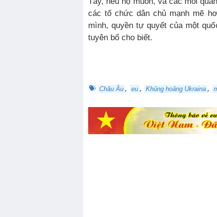
Tây, nếu họ muốn, và các mối quan 
các tổ chức dân chủ mạnh mẽ hơn
mình, quyền tự quyết của một quốc
tuyên bố cho biết.
,
,
,
Châu Âu
eu
Khủng hoảng Ukraina