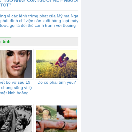
Ự NGỘ NHẬN CỦA NGƯỜI VIỆT- NGƯỜI
 TỐT?
ng vì các lệnh trừng phạt của Mỹ mà Nga
phải đình chỉ việc sản xuất hàng loạt máy
được gọi là đối thủ cạnh tranh với Boeing
i tính
ết bỏ vợ sau 19
Đó có phải tình yêu?
chung sống vì lộ
 mật kinh hoàng