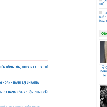
S
VIỆT
Cũ
buộc 
bay, 
Giớ
Quy
 BIẾN ĐỘNG LỚN, UKRAINA CHƯA THỂ
năm 
bí
NG HOÀNH HÀNH TẠI UKRAINA
UẬN ĐA DẠNG HÓA NGUỒN CUNG CẤP