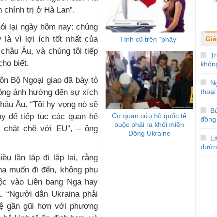
h chính trị ở Hà Lan”.
nói lại ngày hôm nay: chúng
 là vì lợi ích tốt nhất của
Giá
Tình cũ trên “phây”
châu Âu, và chúng tôi tiếp
Tr
cho biết.
không
ôn Bộ Ngoại giao đã bày tỏ
N
thoại
hông ảnh hưởng đến sự xích
châu Âu. “Tôi hy vọng nó sẽ
Bứ
Cơ quan cứu hộ quốc tế
y để tiếp tục các quan hệ
đồng
buộc phải ra khỏi miền
 chặt chẽ với EU”, – ông
Đông Ukraine
L
đườn
u lần lặp đi lặp lại, rằng
na muốn đi đến, không phụ
ộc vào Liên bang Nga hay
. “Người dân Ukraina phải
ệ gần gũi hơn với phương