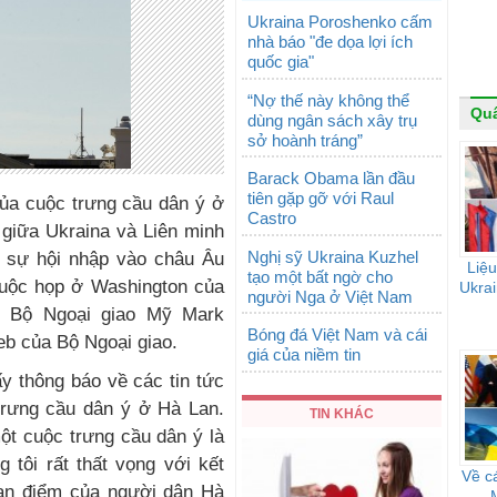
Ukraina Poroshenko cấm
nhà báo "đe dọa lợi ích
quốc gia"
“Nợ thế này không thể
Qu
dùng ngân sách xây trụ
sở hoành tráng”
Barack Obama lần đầu
tiên gặp gỡ với Raul
của cuộc trưng cầu dân ý ở
Castro
 giữa Ukraina và Liên minh
Nghị sỹ Ukraina Kuzhel
 sự hội nhập vào châu Âu
Liệu
tạo một bất ngờ cho
 cuộc họp ở Washington của
Ukrai
người Nga ở Việt Nam
n Bộ Ngoại giao Mỹ Mark
Bóng đá Việt Nam và cái
eb của Bộ Ngoại giao.
giá của niềm tin
y thông báo về các tin tức
trưng cầu dân ý ở Hà Lan.
TIN KHÁC
ột cuộc trưng cầu dân ý là
 tôi rất thất vọng với kết
Về c
uan điểm của người dân Hà