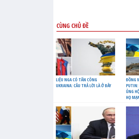
CÙNG CHỦ ĐỀ
LIỆU NGA CÓ TẤN CÔNG
ĐỒNG M
UKRAINA: CÂU TRẢ LỜI LÀ Ở ĐÂY
PUTIN:
ỦNG HỘ
HỌ MẠ