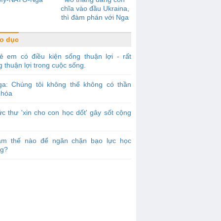
chĩa vào đầu Ukraina,
thì đàm phán với Nga
sẽ không có tiến triển
o dục
ẻ em có điều kiện sống thuận lợi - rất
 thuận lợi trong cuộc sống.
ga: Chúng tôi không thể không có thần
 hóa
c thư 'xin cho con học dốt' gây sốt cộng
àm thế nào để ngăn chặn bạo lực học
g?