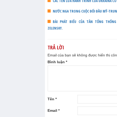
CÁC TÊN LỬA HÀNH TRÌNH CỦA UKRAINA CÓ
NƯỚC NGA TRONG CUỘC ĐỐI ĐẦU MỸ-TRU
BÀI PHÁT BIỂU CỦA TÂN TỔNG THỐNG U
ZELENSKY.
TRẢ LỜI
Email của bạn sẽ không được hiển thị côn
Bình luận
*
Tên
*
Email
*