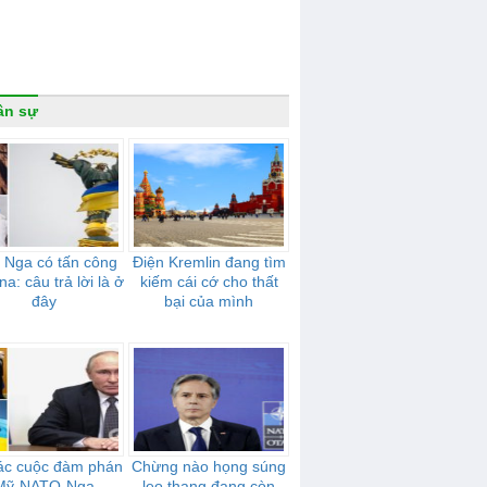
ân sự
 Nga có tấn công
Điện Kremlin đang tìm
na: câu trả lời là ở
kiếm cái cớ cho thất
đây
bại của mình
ác cuộc đàm phán
Chừng nào họng súng
Mỹ-NATO-Nga
leo thang đang còn