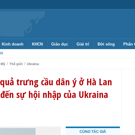
Kinh doanh
KHCN
Giáo dục
Giải trí
Đời sống
Phân 
SS
/
/
Mỹ
Thế giới
Ukraina
quả trưng cầu dân ý ở Hà Lan
đến sự hội nhập của Ukraina
CÙNG TÁC GIẢ