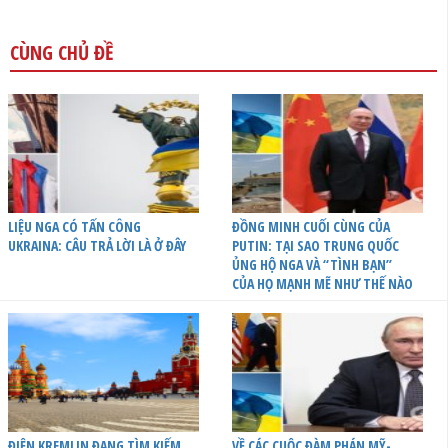
CÙNG CHỦ ĐỀ
LIỆU NGA CÓ TẤN CÔNG
ĐỒNG MINH CUỐI CÙNG CỦA
UKRAINA: CÂU TRẢ LỜI LÀ Ở ĐÂY
PUTIN: TẠI SAO TRUNG QUỐC
ỦNG HỘ NGA VÀ “TÌNH BẠN”
CỦA HỌ MẠNH MẼ NHƯ THẾ NÀO
ĐIỆN KREMLIN ĐANG TÌM KIẾM
VỀ CÁC CUỘC ĐÀM PHÁN MỸ-