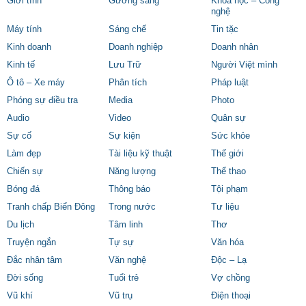
Giới tính
Gương sáng
Khoa học – Công
nghệ
Máy tính
Sáng chế
Tin tặc
Kinh doanh
Doanh nghiệp
Doanh nhân
Kinh tế
Lưu Trữ
Người Việt mình
Ô tô – Xe máy
Phân tích
Pháp luật
Phóng sự điều tra
Media
Photo
Audio
Video
Quân sự
Sự cố
Sự kiện
Sức khỏe
Làm đẹp
Tài liệu kỹ thuật
Thế giới
Chiến sự
Năng lượng
Thể thao
Bóng đá
Thông báo
Tội phạm
Tranh chấp Biển Đông
Trong nước
Tư liệu
Du lịch
Tâm linh
Thơ
Truyện ngắn
Tự sự
Văn hóa
Đắc nhân tâm
Văn nghệ
Độc – Lạ
Đời sống
Tuổi trẻ
Vợ chồng
Vũ khí
Vũ trụ
Điện thoại