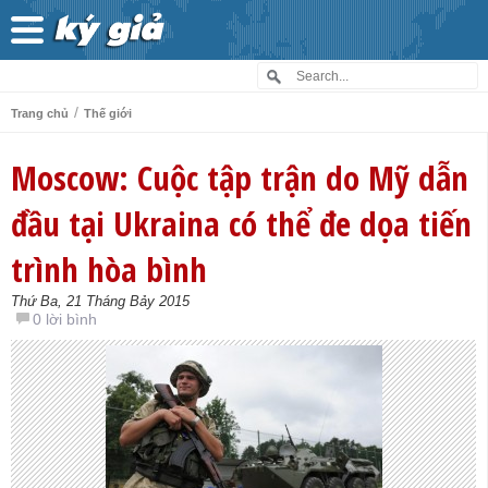
/
Trang chủ
Thế giới
Moscow: Cuộc tập trận do Mỹ dẫn
đầu tại Ukraina có thể đe dọa tiến
trình hòa bình
Thứ Ba, 21 Tháng Bảy 2015
0 lời bình