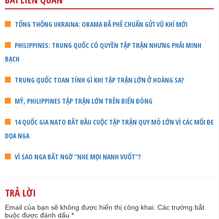
TỔNG THỐNG UKRAINA: OBAMA ĐÃ PHÊ CHUẨN GỬI VŨ KHÍ MỚI
PHILIPPINES: TRUNG QUỐC CÓ QUYỀN TẬP TRẬN NHƯNG PHẢI MINH
BẠCH
TRUNG QUỐC TOAN TÍNH GÌ KHI TẬP TRẬN LỚN Ở HOÀNG SA?
MỸ, PHILIPPINES TẬP TRẬN LỚN TRÊN BIỂN ĐÔNG
14 QUỐC GIA NATO BẮT ĐẦU CUỘC TẬP TRẬN QUY MÔ LỚN VÌ CÁC MỐI ĐE
DỌA NGA
VÌ SAO NGA BẤT NGỜ “NHE MỌI NANH VUỐT”?
TRẢ LỜI
Email của bạn sẽ không được hiển thị công khai.
Các trường bắt
buộc được đánh dấu
*