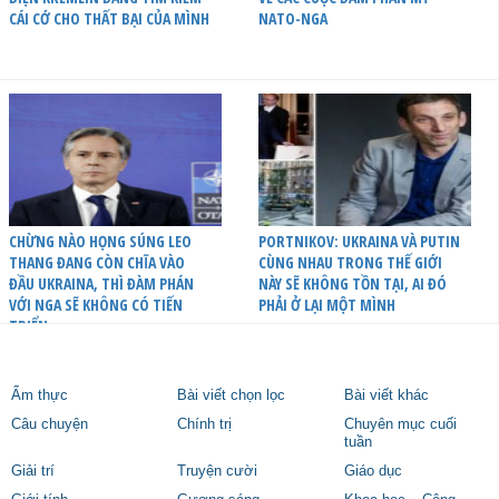
CÁI CỚ CHO THẤT BẠI CỦA MÌNH
NATO-NGA
CHỪNG NÀO HỌNG SÚNG LEO
PORTNIKOV: UKRAINA VÀ PUTIN
THANG ĐANG CÒN CHĨA VÀO
CÙNG NHAU TRONG THẾ GIỚI
ĐẦU UKRAINA, THÌ ĐÀM PHÁN
NÀY SẼ KHÔNG TỒN TẠI, AI ĐÓ
VỚI NGA SẼ KHÔNG CÓ TIẾN
PHẢI Ở LẠI MỘT MÌNH
TRIỂN
Ẩm thực
Bài viết chọn lọc
Bài viết khác
Câu chuyện
Chính trị
Chuyên mục cuối
tuần
Giải trí
Truyện cười
Giáo dục