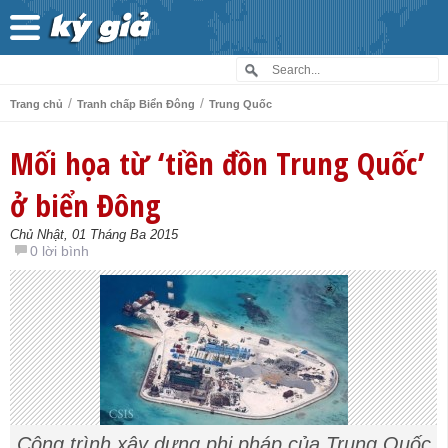
/
/
Trang chủ
Tranh chấp Biển Đông
Trung Quốc
Mối họa từ ‘tiền đồn Trung Quốc’
ở biển Đông
Chủ Nhật, 01 Tháng Ba 2015
0 lời bình
Công trình xây dựng phi pháp của Trung Quốc