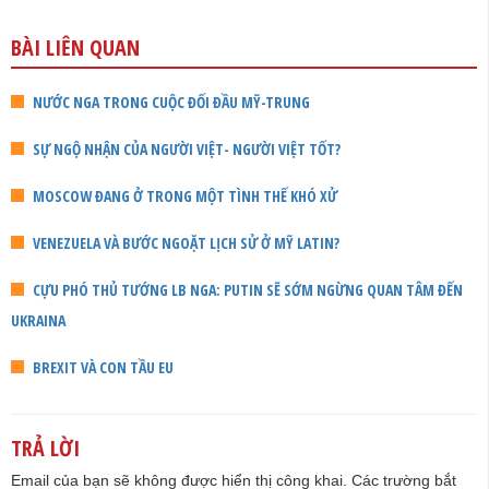
BÀI LIÊN QUAN
NƯỚC NGA TRONG CUỘC ĐỐI ĐẦU MỸ-TRUNG
SỰ NGỘ NHẬN CỦA NGƯỜI VIỆT- NGƯỜI VIỆT TỐT?
MOSCOW ĐANG Ở TRONG MỘT TÌNH THẾ KHÓ XỬ
VENEZUELA VÀ BƯỚC NGOẶT LỊCH SỬ Ở MỸ LATIN?
CỰU PHÓ THỦ TƯỚNG LB NGA: PUTIN SẼ SỚM NGỪNG QUAN TÂM ĐẾN
UKRAINA
BREXIT VÀ CON TẦU EU
TRẢ LỜI
Email của bạn sẽ không được hiển thị công khai.
Các trường bắt