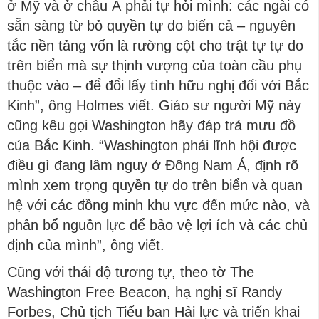
ở Mỹ và ở châu Á phải tự hỏi mình: các ngài có
sẵn sàng từ bỏ quyền tự do biển cả – nguyên
tắc nền tảng vốn là rường cột cho trật tự tự do
trên biển mà sự thịnh vượng của toàn cầu phụ
thuộc vào – để đổi lấy tình hữu nghị đối với Bắc
Kinh”, ông Holmes viết. Giáo sư người Mỹ này
cũng kêu gọi Washington hãy đáp trả mưu đồ
của Bắc Kinh. “Washington phải lĩnh hội được
điều gì đang lâm nguy ở Đông Nam Á, định rõ
mình xem trọng quyền tự do trên biển và quan
hệ với các đồng minh khu vực đến mức nào, và
phân bổ nguồn lực để bảo vệ lợi ích và các chủ
định của mình”, ông viết.
Cũng với thái độ tương tự, theo tờ The
Washington Free Beacon, hạ nghị sĩ Randy
Forbes, Chủ tịch Tiểu ban Hải lực và triển khai