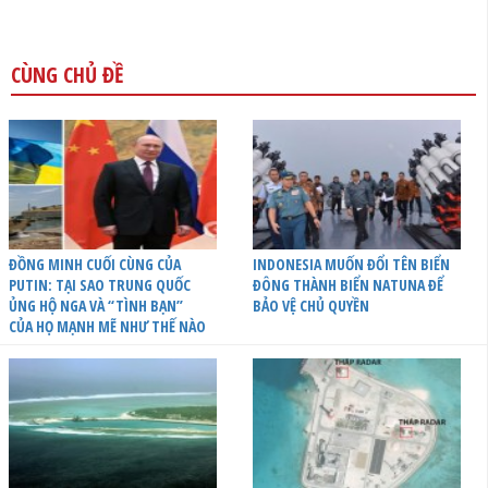
CÙNG CHỦ ĐỀ
ĐỒNG MINH CUỐI CÙNG CỦA
INDONESIA MUỐN ĐỔI TÊN BIỂN
PUTIN: TẠI SAO TRUNG QUỐC
ĐÔNG THÀNH BIỂN NATUNA ĐỂ
ỦNG HỘ NGA VÀ “TÌNH BẠN”
BẢO VỆ CHỦ QUYỀN
CỦA HỌ MẠNH MẼ NHƯ THẾ NÀO