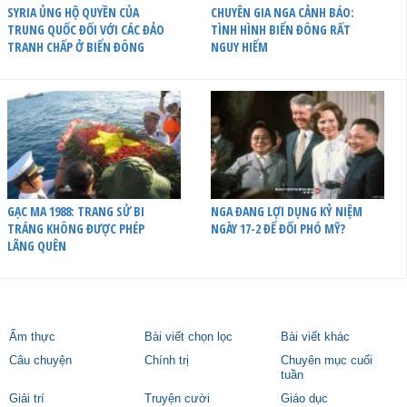
SYRIA ỦNG HỘ QUYỀN CỦA
CHUYÊN GIA NGA CẢNH BÁO:
TRUNG QUỐC ĐỐI VỚI CÁC ĐẢO
TÌNH HÌNH BIỂN ĐÔNG RẤT
TRANH CHẤP Ở BIỂN ĐÔNG
NGUY HIỂM
GẠC MA 1988: TRANG SỬ BI
NGA ĐANG LỢI DỤNG KỶ NIỆM
TRÁNG KHÔNG ĐƯỢC PHÉP
NGÀY 17-2 ĐỂ ĐỐI PHÓ MỸ?
LÃNG QUÊN
Ẩm thực
Bài viết chọn lọc
Bài viết khác
Câu chuyện
Chính trị
Chuyên mục cuối
tuần
Giải trí
Truyện cười
Giáo dục