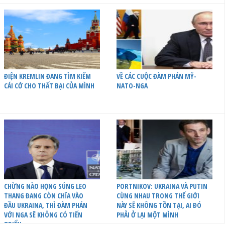
ĐIỆN KREMLIN ĐANG TÌM KIẾM
VỀ CÁC CUỘC ĐÀM PHÁN MỸ-
CÁI CỚ CHO THẤT BẠI CỦA MÌNH
NATO-NGA
CHỪNG NÀO HỌNG SÚNG LEO
PORTNIKOV: UKRAINA VÀ PUTIN
THANG ĐANG CÒN CHĨA VÀO
CÙNG NHAU TRONG THẾ GIỚI
ĐẦU UKRAINA, THÌ ĐÀM PHÁN
NÀY SẼ KHÔNG TỒN TẠI, AI ĐÓ
VỚI NGA SẼ KHÔNG CÓ TIẾN
PHẢI Ở LẠI MỘT MÌNH
TRIỂN