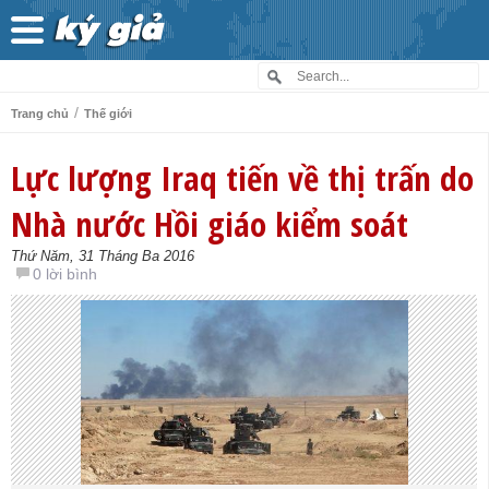
/
Trang chủ
Thế giới
Lực lượng Iraq tiến về thị trấn do
Nhà nước Hồi giáo kiểm soát
Thứ Năm, 31 Tháng Ba 2016
0 lời bình