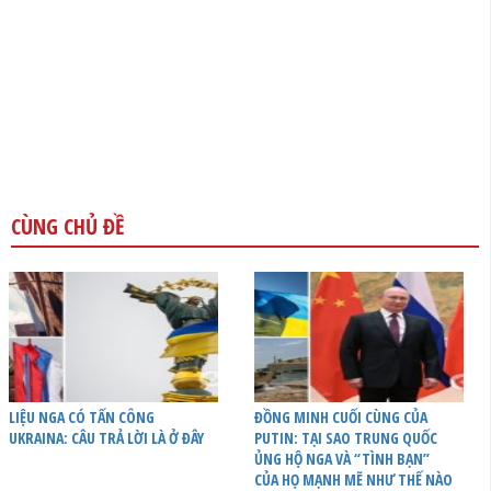
CÙNG CHỦ ĐỀ
LIỆU NGA CÓ TẤN CÔNG
ĐỒNG MINH CUỐI CÙNG CỦA
UKRAINA: CÂU TRẢ LỜI LÀ Ở ĐÂY
PUTIN: TẠI SAO TRUNG QUỐC
ỦNG HỘ NGA VÀ “TÌNH BẠN”
CỦA HỌ MẠNH MẼ NHƯ THẾ NÀO