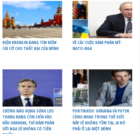
ĐIỆN KREMLIN ĐANG TÌM KIẾM
VỀ CÁC CUỘC ĐÀM PHÁN MỸ-
CÁI CỚ CHO THẤT BẠI CỦA MÌNH
NATO-NGA
CHỪNG NÀO HỌNG SÚNG LEO
PORTNIKOV: UKRAINA VÀ PUTIN
THANG ĐANG CÒN CHĨA VÀO
CÙNG NHAU TRONG THẾ GIỚI
ĐẦU UKRAINA, THÌ ĐÀM PHÁN
NÀY SẼ KHÔNG TỒN TẠI, AI ĐÓ
VỚI NGA SẼ KHÔNG CÓ TIẾN
PHẢI Ở LẠI MỘT MÌNH
TRIỂN