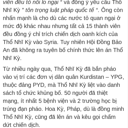
viên đều tỏ nỗi lo ngại “
và đồng ý yêu cầu Thổ
Nhĩ Kỳ
” tôn trọng luật pháp quốc tế “
. Ông còn
nhấn mạnh là cho dù các nước tỏ quan ngại ở
mức độ khác nhau nhưng tất cả 15 thành viên
đều đồng ý chỉ trích chiến dịch oanh kích của
Thổ Nhĩ Kỳ vào Syria. Tuy nhiên Hội Đồng Bảo
An đã không ra tuyên bố chính thức lên án Thổ
Nhĩ Kỳ.
Từ nhiều ngày qua, Thổ Nhĩ Kỳ đã bắn pháo
vào vị trí các đơn vị dân quân Kurdistan – YPG,
thuộc đảng PYD, mà Thổ Nhĩ Kỳ liệt vào danh
sách tổ chức khủng bố. 50 người đã thiệt
mạng, ít nhất 5 bệnh viện và 2 trường học bị
trúng đạn pháo. Hoa Kỳ, Pháp, dù là đồng minh
Thổ Nhĩ Kỳ, cũng đã lên án và kêu gọi chấm
dứt chiến dịch.