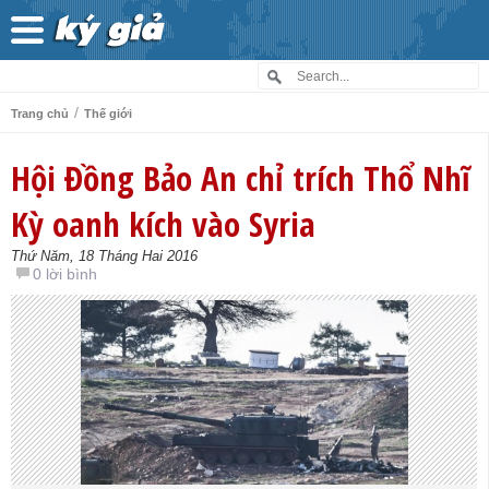
/
Trang chủ
Thế giới
Hội Đồng Bảo An chỉ trích Thổ Nhĩ
Kỳ oanh kích vào Syria
Thứ Năm, 18 Tháng Hai 2016
0 lời bình