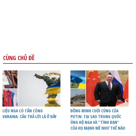
CÙNG CHỦ ĐỀ
LIỆU NGA CÓ TẤN CÔNG
ĐỒNG MINH CUỐI CÙNG CỦA
UKRAINA: CÂU TRẢ LỜI LÀ Ở ĐÂY
PUTIN: TẠI SAO TRUNG QUỐC
ỦNG HỘ NGA VÀ “TÌNH BẠN”
CỦA HỌ MẠNH MẼ NHƯ THẾ NÀO