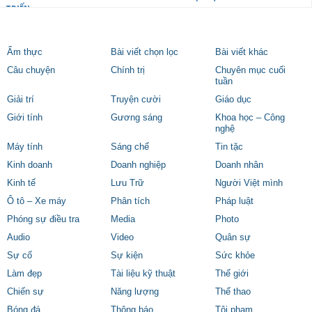
TRIỂN
Ẩm thực
Bài viết chọn lọc
Bài viết khác
Câu chuyện
Chính trị
Chuyên mục cuối
tuần
Giải trí
Truyện cười
Giáo dục
Giới tính
Gương sáng
Khoa học – Công
nghệ
Máy tính
Sáng chế
Tin tặc
Kinh doanh
Doanh nghiệp
Doanh nhân
Kinh tế
Lưu Trữ
Người Việt mình
Ô tô – Xe máy
Phân tích
Pháp luật
Phóng sự điều tra
Media
Photo
Audio
Video
Quân sự
Sự cố
Sự kiện
Sức khỏe
Làm đẹp
Tài liệu kỹ thuật
Thế giới
Chiến sự
Năng lượng
Thể thao
Bóng đá
Thông báo
Tội phạm