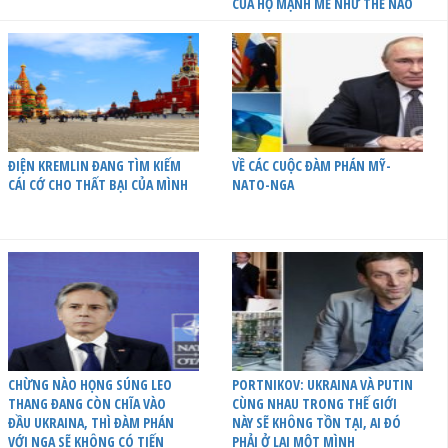
CỦA HỌ MẠNH MẼ NHƯ THẾ NÀO
ĐIỆN KREMLIN ĐANG TÌM KIẾM
VỀ CÁC CUỘC ĐÀM PHÁN MỸ-
CÁI CỚ CHO THẤT BẠI CỦA MÌNH
NATO-NGA
CHỪNG NÀO HỌNG SÚNG LEO
PORTNIKOV: UKRAINA VÀ PUTIN
THANG ĐANG CÒN CHĨA VÀO
CÙNG NHAU TRONG THẾ GIỚI
ĐẦU UKRAINA, THÌ ĐÀM PHÁN
NÀY SẼ KHÔNG TỒN TẠI, AI ĐÓ
VỚI NGA SẼ KHÔNG CÓ TIẾN
PHẢI Ở LẠI MỘT MÌNH