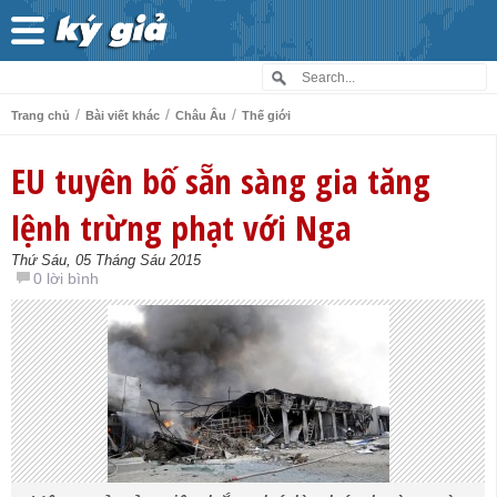
/
/
/
Trang chủ
Bài viết khác
Châu Âu
Thế giới
EU tuyên bố sẵn sàng gia tăng
lệnh trừng phạt với Nga
Thứ Sáu, 05 Tháng Sáu 2015
0 lời bình