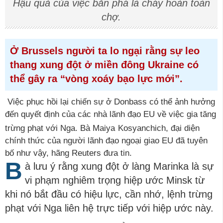
Hậu quả của việc bắn phá là cháy hoàn toàn
chợ.
Ở Brussels người ta lo ngại rằng sự leo
thang xung đột ở miền đông Ukraine có
thể gây ra “vòng xoáy bạo lực mới”.
Việc phục hồi lại chiến sự ở Donbass có thể ảnh hưởng
đến quyết định của các nhà lãnh đạo EU về việc gia tăng
trừng phạt với Nga. Bà Maiya
Kosyanchich, đại diện
chính thức của người lãnh đạo ngoại giao EU đã tuyên
bố như vậy, hãng Reuters đưa tin.
B
à lưu ý rằng xung đột ở làng Marinka là sự
vi phạm nghiêm trọng hiệp ước Minsk từ
khi nó bắt đầu có hiệu lực, cần nhớ, lệnh trừng
phạt với Nga liên hệ trực tiếp với hiệp ước này.