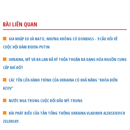
BÀI LIÊN QUAN
GIA NHẬP EU VÀ NATO, NHƯNG KHÔNG CÓ DONBASS - 9 CÂU HỎI VỀ
CUỘC HỘI ĐÀM BIDEN-PUTIN
UKRAINA, MỸ VÀ BA LAN ĐÃ KÝ THỎA THUẬN ĐA DẠNG HÓA NGUỒN CUNG
CẤP KHÍ ĐỐT
CÁC TÊN LỬA HÀNH TRÌNH CỦA UKRAINA CÓ KHẢ NĂNG "KHÓA BIỂN
AZOV"
NƯỚC NGA TRONG CUỘC ĐỐI ĐẦU MỸ-TRUNG
BÀI PHÁT BIỂU CỦA TÂN TỔNG THỐNG UKRAINA VLADIMIR ALEKSEIEVICH
ZELENSKY.