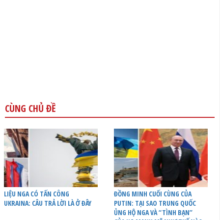
CÙNG CHỦ ĐỀ
LIỆU NGA CÓ TẤN CÔNG
ĐỒNG MINH CUỐI CÙNG CỦA
UKRAINA: CÂU TRẢ LỜI LÀ Ở ĐÂY
PUTIN: TẠI SAO TRUNG QUỐC
ỦNG HỘ NGA VÀ “TÌNH BẠN”