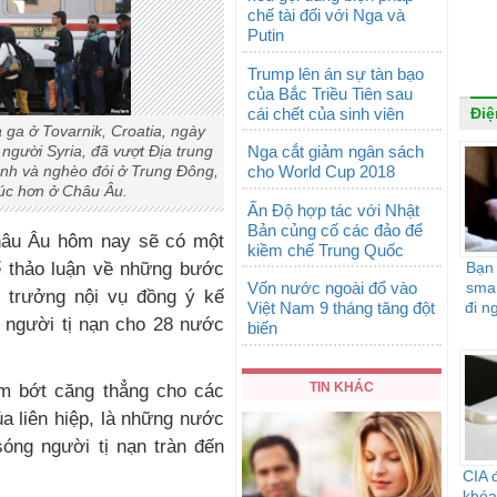
chế tài đối với Nga và
Putin
Trump lên án sự tàn bạo
của Bắc Triều Tiên sau
cái chết của sinh viên
Điệ
 ga ở Tovarnik, Croatia, ngày
Nga cắt giảm ngân sách
người Syria, đã vượt Ðịa trung
cho World Cup 2018
ranh và nghèo đói ở Trung Ðông,
túc hơn ở Châu Âu.
Ấn Độ hợp tác với Nhật
Bản củng cố các đảo để
Châu Âu hôm nay sẽ có một
kiềm chế Trung Quốc
Bạn
ể thảo luận về những bước
Vốn nước ngoài đổ vào
smar
ộ trưởng nội vụ đồng ý kế
Việt Nam 9 tháng tăng đột
đi n
0 người tị nạn cho 28 nước
biến
TIN KHÁC
m bớt căng thẳng cho các
a liên hiệp, là những nước
sóng người tị nạn tràn đến
CIA 
khóa