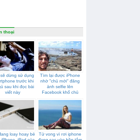
n thoại
 sẽ dừng sử dụng
Tìm lại được iPhone
tphone trước khi
nhờ "chủ mới" đăng
gủ sau khi đọc bài
ảnh selfie lên
viết này
Facebook khổ chủ
đang loay hoay bẻ
Tử vong vì rơi iphone
 iPhone, iPad của
đang sạc vào bồn tắm