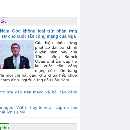
 tặc
 Năm Góc không loại trừ phản ứng
 sự cho cuộc tấn công mạng của Nga
Các biện pháp trừng
phạt áp đặt bởi chính
quyền hiện nay của
Tổng thống Barack
Obama nhằm đáp trả
lại cuộc tấn công
mạng của Liên bang
"là mới chỉ bắt đầu, chứ chưa hết, chưa
 chưa đỉnh" người đứng đầu Lầu Năm...
 trò lừa đảo trên mạng xã hội cần cảnh
i người Việt bị truy tố vì ăn cắp dữ liệu
hất lịch sử Mỹ
 thư