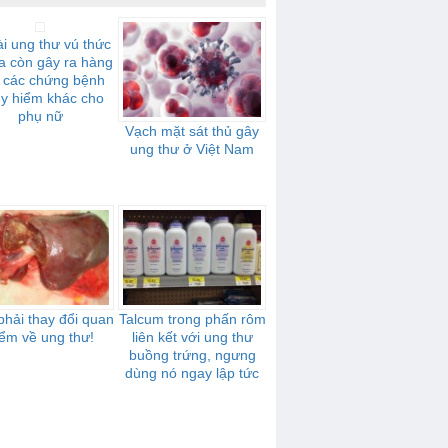
i ung thư vú thức
a còn gây ra hàng
t các chứng bệnh
y hiểm khác cho
phụ nữ
Vạch mặt sát thủ gây
ung thư ở Việt Nam
hải thay đổi quan
Talcum trong phấn rôm
ểm về ung thư!
liên kết với ung thư
buồng trứng, ngưng
dùng nó ngay lập tức