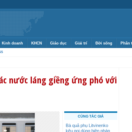
Kinh doanh
KHCN
Giáo dục
Giải trí
Đời sống
Phân 
SS
các nước láng giềng ứng phó với
CÙNG TÁC GIẢ
Bà quả phụ Litvinenko
kêu gọi dùng biện pháp