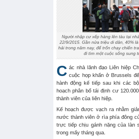
Người nhập cư xếp hàng lên tàu tại nhà
22/9/2015. Gần nửa triệu di dân, 40% là 
hải trong năm nay, để trốn chạy chiến t
đi tìm một cuộc sống sung 
C
ác nhà lãnh đạo Liên hiệp 
cuộc họp khẩn ở Brussels đ
hành động kế tiếp sau khi các b
hoạch phân bổ tái định cư 120.00
thành viên của liên hiệp.
Kế hoạch được vạch ra nhằm giả
nước thành viên ở rìa phía đông củ
trực tiếp chịu gánh nặng của làn 
trong mấy tháng qua.