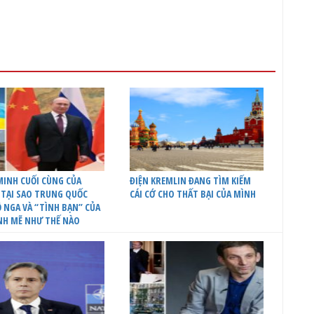
INH CUỐI CÙNG CỦA
ĐIỆN KREMLIN ĐANG TÌM KIẾM
 TẠI SAO TRUNG QUỐC
CÁI CỚ CHO THẤT BẠI CỦA MÌNH
 NGA VÀ “TÌNH BẠN” CỦA
NH MẼ NHƯ THẾ NÀO