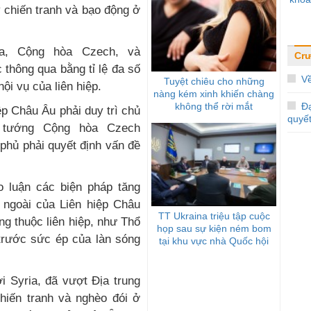
 chiến tranh và bạo động ở
ia, Cộng hòa Czech, và
Cr
thông qua bằng tỉ lệ đa số
V
Tuyệt chiêu cho những
nội vụ của liên hiệp.
nàng kém xinh khiến chàng
không thể rời mắt
Đ
ệp Châu Âu phải duy trì chủ
quyế
ủ tướng Cộng hòa Czech
phủ phải quyết định vấn đề
 luận các biện pháp tăng
 ngoài của Liên hiệp Châu
TT Ukraina triệu tập cuộc
ng thuộc liên hiệp, như Thổ
họp sau sự kiện ném bom
trước sức ép của làn sóng
tại khu vực nhà Quốc hội
i Syria, đã vượt Ðịa trung
chiến tranh và nghèo đói ở