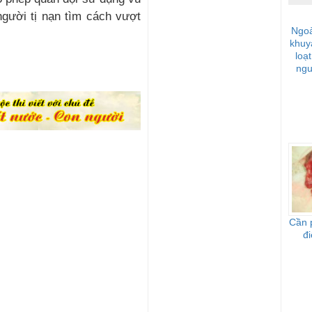
người tị nạn tìm cách vượt
Ngoà
khuy
loạ
ngu
Cần p
đi