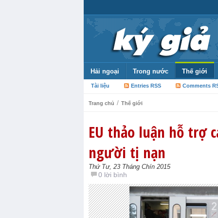
Hải ngoại
Trong nước
Thế giới
Tài liệu
Entries RSS
Comments R
/
Trang chủ
Thế giới
EU thảo luận hỗ trợ 
người tị nạn
Thứ Tư, 23 Tháng Chín 2015
0 lời bình