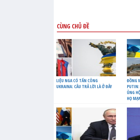
CÙNG CHỦ ĐỀ
LIỆU NGA CÓ TẤN CÔNG
ĐỒNG M
UKRAINA: CÂU TRẢ LỜI LÀ Ở ĐÂY
PUTIN:
ỦNG HỘ
HỌ MẠ