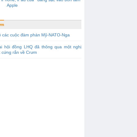
Apple
ưm
ề các cuộc đàm phán Mỹ-NATO-Nga
ại hội đồng LHQ đã thông qua một nghị
t cứng rắn về Crưm