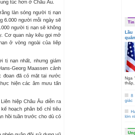
sung túc hơn ở Châu Âu.
rằng làn sóng người tị nạn
ng 6.000 người mỗi ngày sẽ
Tin
.000 người tị nạn sẽ không
Lầu
ay. Cơ quan này kêu gọi mở
quân
 nạn ở vòng ngoài của liêp
i tị nạn nhất, nhưng giám
g Hans-Georg Maassen cảnh
c đoan đã có mặt tại nước
Nga 
thấp,
 thực hiện các âm mưu tấn
8
giác
 Liên hiệp Châu Âu diễn ra
 kế hoạch phân bổ chỉ tiêu
Ha
ạn hồi tuần trước cho dù có
lớn n
Ung
o phép quân đội sử dụng vũ