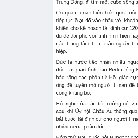
Trung Ðông, đi tìm một cuộc sống 
Cơ quan tị nạn Liên hiệp quốc nói 
tiếp tục ồ ạt đổ vào châu với khoả
khiến cho kế hoạch tái định cư 120
đủ để đối phó với tình hình hiện n
các trung tâm tiếp nhận người tị
hiệp.
Đức là nước tiếp nhận nhiều ngườ
đốc cơ quan tình báo Berlin, ôn
báo rằng các phần tử Hồi giáo cự
ông để tuyển mộ người tị nạn để
công khủng bố.
Hội nghị của các bộ trưởng nội vụ
sau khi Ủy hội Châu Âu thông qua
bắt buộc tái định cư cho người tị n
nhiều nước phản đối.
Hôm thứ Hai, quốc hội Hungary ch