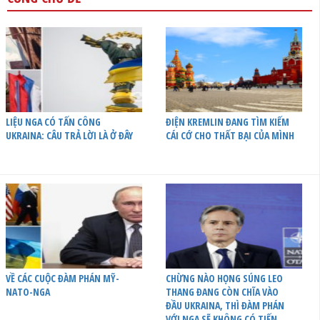
LIỆU NGA CÓ TẤN CÔNG
ĐIỆN KREMLIN ĐANG TÌM KIẾM
UKRAINA: CÂU TRẢ LỜI LÀ Ở ĐÂY
CÁI CỚ CHO THẤT BẠI CỦA MÌNH
VỀ CÁC CUỘC ĐÀM PHÁN MỸ-
CHỪNG NÀO HỌNG SÚNG LEO
NATO-NGA
THANG ĐANG CÒN CHĨA VÀO
ĐẦU UKRAINA, THÌ ĐÀM PHÁN
VỚI NGA SẼ KHÔNG CÓ TIẾN