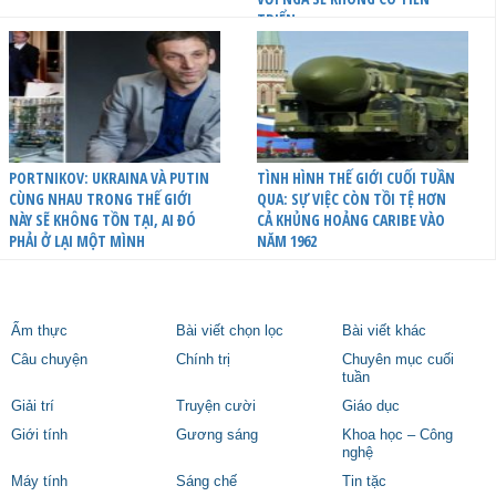
TRIỂN
PORTNIKOV: UKRAINA VÀ PUTIN
TÌNH HÌNH THẾ GIỚI CUỐI TUẦN
CÙNG NHAU TRONG THẾ GIỚI
QUA: SỰ VIỆC CÒN TỒI TỆ HƠN
NÀY SẼ KHÔNG TỒN TẠI, AI ĐÓ
CẢ KHỦNG HOẢNG CARIBE VÀO
PHẢI Ở LẠI MỘT MÌNH
NĂM 1962
Ẩm thực
Bài viết chọn lọc
Bài viết khác
Câu chuyện
Chính trị
Chuyên mục cuối
tuần
Giải trí
Truyện cười
Giáo dục
Giới tính
Gương sáng
Khoa học – Công
nghệ
Máy tính
Sáng chế
Tin tặc