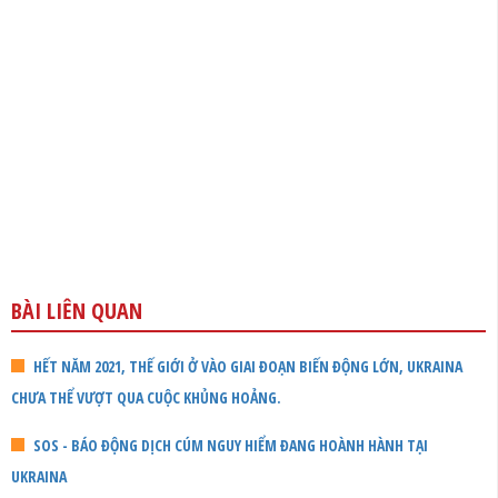
BÀI LIÊN QUAN
HẾT NĂM 2021, THẾ GIỚI Ở VÀO GIAI ĐOẠN BIẾN ĐỘNG LỚN, UKRAINA
CHƯA THỂ VƯỢT QUA CUỘC KHỦNG HOẢNG.
SOS - BÁO ĐỘNG DỊCH CÚM NGUY HIỂM ĐANG HOÀNH HÀNH TẠI
UKRAINA