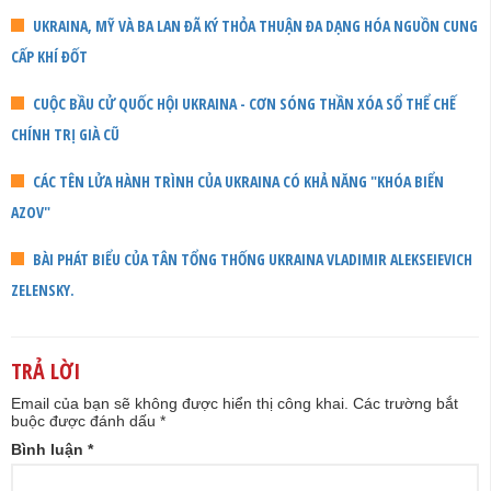
UKRAINA, MỸ VÀ BA LAN ĐÃ KÝ THỎA THUẬN ĐA DẠNG HÓA NGUỒN CUNG
CẤP KHÍ ĐỐT
CUỘC BẦU CỬ QUỐC HỘI UKRAINA - CƠN SÓNG THẦN XÓA SỔ THỂ CHẾ
CHÍNH TRỊ GIÀ CŨ
CÁC TÊN LỬA HÀNH TRÌNH CỦA UKRAINA CÓ KHẢ NĂNG "KHÓA BIỂN
AZOV"
BÀI PHÁT BIỂU CỦA TÂN TỔNG THỐNG UKRAINA VLADIMIR ALEKSEIEVICH
ZELENSKY.
TRẢ LỜI
Email của bạn sẽ không được hiển thị công khai.
Các trường bắt
buộc được đánh dấu
*
Bình luận
*