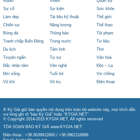
Audio
Video
Quân sự
Sự cố
Sự kiện
Sức khỏe
Làm đẹp
Tài liệu kỹ thuật
Thế giới
Chiến sự
Năng lượng
Thể thao
Bóng đá
Thông báo
Tội phạm
Tranh chấp Biển Đông
Trong nước
Tư liệu
Du lịch
Tâm linh
Thơ
Truyện ngắn
Tự sự
Văn hóa
Đắc nhân tâm
Văn nghệ
Độc – Lạ
Đời sống
Tuổi trẻ
Vợ chồng
Vũ khí
Vũ trụ
Điện thoại
® Ký Giả giữ bản quyền nội dung trên toàn bộ website này, mọi trích dẫn
vui lòng ghi rõ “báo Ký Giả” hoặc “KYGIA.NET”
© Copyright 2014-2015 KYGIA.NET, All rights reserved
TÒA SOẠN BÁO KÝ GIẢ
www.KYGIA.NET
Điện thoại.: +38.0639912660 / +38.0962116886