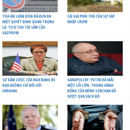
TÒA ÁN LUÂN ĐÔN ĐÃ ĐƯA RA
CÁI GIÁ PHẢI TRẢ CỦA SỰ SÁP
MỘT QUYẾT ĐỊNH QUAN TRỌNG
NHẬP CRƯM
LÀ: TỊCH THU TÀI SẢN CỦA
GAZPROM
SỰ XÂM LƯỢC CỦA NGA ĐANG ĐE
GANAPOLSKY: PUTIN ĐÃ MẮC
DỌA KHÔNG CHỈ ĐỐI VỚI
MỘT LỖI LỚN. TRONG HÀNH
UKRAINA
ĐỘNG CỦA MÌNH SOBCHAK ĐÃ
VƯỢT QUA VẠCH ĐỎ