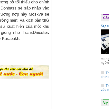
ợng bộ tối thiểu cho chính
 Donbass sẽ sáp nhập vào
 trường hợp này Moskva sẽ
Côn
ường niên; và kịch bản
thứ
Sự c
 sự xuất hiện của một khu
giống như TransDniester,
o-Karabakh.
mạng 
ngừng
T
chờ 
Tạ
vào 
Vợ