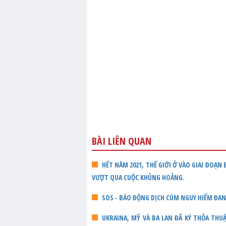
BÀI LIÊN QUAN
HẾT NĂM 2021, THẾ GIỚI Ở VÀO GIAI ĐOẠN
VƯỢT QUA CUỘC KHỦNG HOẢNG.
SOS - BÁO ĐỘNG DỊCH CÚM NGUY HIỂM ĐA
UKRAINA, MỸ VÀ BA LAN ĐÃ KÝ THỎA TH