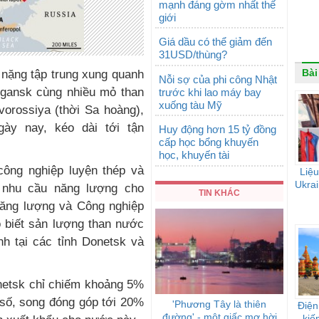
mạnh đáng gờm nhất thế
giới
Giá dầu có thể giảm đến
31USD/thùng?
Bài
 nặng tập trung xung quanh
Nỗi sợ của phi công Nhật
ugansk cùng nhiều mỏ than
trước khi lao máy bay
xuống tàu Mỹ
vorossiya (thời Sa hoàng),
ày nay, kéo dài tới tận
Huy động hơn 15 tỷ đồng
cấp học bổng khuyến
học, khuyến tài
công nghiệp luyện thép và
Liệu
Ukrai
 nhu cầu năng lượng cho
TIN KHÁC
Năng lượng và Công nghiệp
o biết sản lượng than nước
nh tại các tỉnh Donetsk và
netsk chỉ chiếm khoảng 5%
 số, song đóng góp tới 20%
'Phương Tây là thiên
Điện
đường' - một giấc mơ hời
kiế