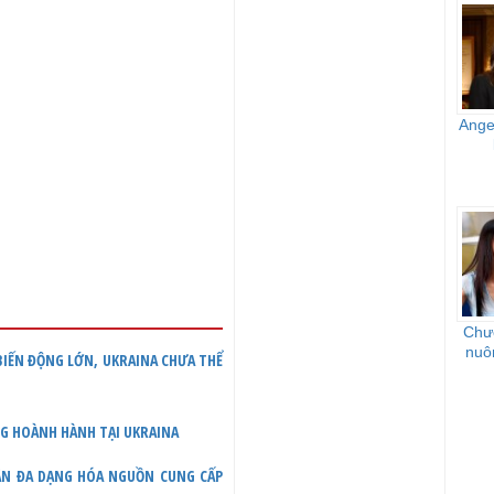
Ange
Chư
nuô
 BIẾN ĐỘNG LỚN, UKRAINA CHƯA THỂ
NG HOÀNH HÀNH TẠI UKRAINA
UẬN ĐA DẠNG HÓA NGUỒN CUNG CẤP