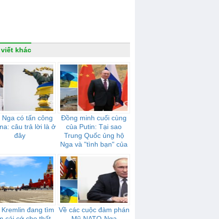
 viết khác
 Nga có tấn công
Đồng minh cuối cùng
na: câu trả lời là ở
của Putin: Tại sao
đây
Trung Quốc ủng hộ
Nga và "tình bạn" của
họ mạnh mẽ như thế
nào
 Kremlin đang tìm
Về các cuộc đàm phán
m cái cớ cho thất
Mỹ-NATO-Nga