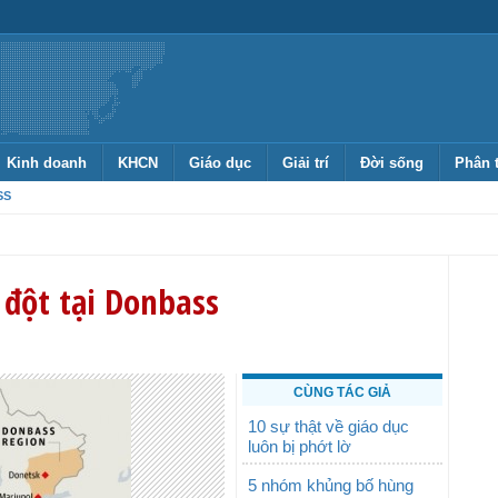
Kinh doanh
KHCN
Giáo dục
Giải trí
Đời sống
Phân 
SS
 đột tại Donbass
CÙNG TÁC GIẢ
10 sự thật về giáo dục
luôn bị phớt lờ
5 nhóm khủng bố hùng