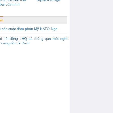
bại của mình
ưm
ề các cuộc đàm phán Mỹ-NATO-Nga
ại hội đồng LHQ đã thông qua một nghị
t cứng rắn về Crưm