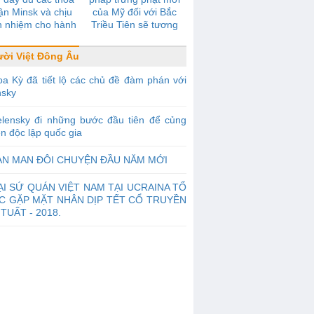
ận Minsk và chịu
của Mỹ đối với Bắc
h nhiệm cho hành
Triều Tiên sẽ tương
 của mình ở Crưm
đương với lời tuyên
và Donbass
chiến
ời Việt Đông Âu
a Kỳ đã tiết lộ các chủ đề đàm phán với
nsky
elensky đi những bước đầu tiên để củng
n độc lập quốc gia
AN MAN ĐÔI CHUYỆN ĐẦU NĂM MỚI
ẠI SỨ QUÁN VIỆT NAM TẠI UCRAINA TỔ
C GẶP MẶT NHÂN DỊP TẾT CỔ TRUYỀN
TUẤT - 2018.