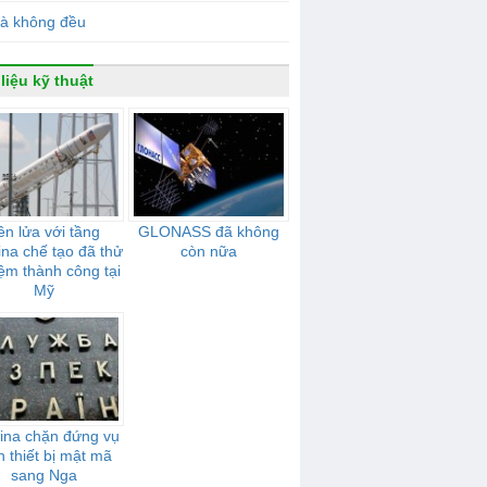
ià không đều
 liệu kỹ thuật
ên lửa với tầng
GLONASS đã không
ina chế tạo đã thử
còn nữa
ệm thành công tại
Mỹ
ina chặn đứng vụ
n thiết bị mật mã
sang Nga