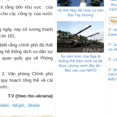
thu
ch rằng bốn khu vực của
trác
Vệ tinh Nga đã cháy rụi trên
 cho các công ty của nước
động
Đại Tây Dương
Ngư
g ngày nay số lượng thanh
Ho
Zele
còn 161.
Z
iết rằng chính phủ đã thất
cố nề
ợng hệ thống dịch vụ dân sự
Sự xâm lược của Nga là
ơ quan quốc gia về Phòng
L
không thể biện minh và đã
được chứng minh đầy đủ -
Đ
Báo cáo của NATO
g 2, Văn phòng Chính phủ
CHỨ
MẬU 
 quy hoạch tổng thể về cải
nước.
T.V (theo rbc-ukraina)
,
,
henko
thế giới
Ukraina