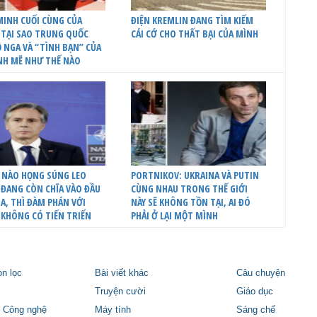
INH CUỐI CÙNG CỦA
ĐIỆN KREMLIN ĐANG TÌM KIẾM
 TẠI SAO TRUNG QUỐC
CÁI CỚ CHO THẤT BẠI CỦA MÌNH
 NGA VÀ “TÌNH BẠN” CỦA
NH MẼ NHƯ THẾ NÀO
 NÀO HỌNG SÚNG LEO
PORTNIKOV: UKRAINA VÀ PUTIN
ĐANG CÒN CHĨA VÀO ĐẦU
CÙNG NHAU TRONG THẾ GIỚI
A, THÌ ĐÀM PHÁN VỚI
NÀY SẼ KHÔNG TỒN TẠI, AI ĐÓ
 KHÔNG CÓ TIẾN TRIỂN
PHẢI Ở LẠI MỘT MÌNH
ọn lọc
Bài viết khác
Câu chuyện
Truyện cười
Giáo dục
 Công nghệ
Máy tính
Sáng chế