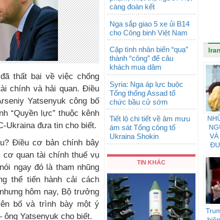
càng đoàn kết
Nga sắp giao 5 xe ủi B14
cho Công binh Việt Nam
Cặp tình nhân biến “quạ”
Ira
thành “công” để câu
khách mua dâm
đã thất bại về việc chống
Syria: Nga áp lực buộc
ài chính và hải quan. Điều
Tổng thống Assad tổ
rseniy Yatsenyuk công bố
chức bầu cử sớm
ình “Quyền lực” thuộc kênh
Tiết lộ chi tiết về âm mưu
NH
C-Ukraina đưa tin cho biết.
ám sát Tổng công tố
NG
Ukraina Shokin
VÀ
âu? Điều cơ bản chính bây
ĐƯ
C
c cơ quan tài chính thuế vụ
TIN KHÁC
 nói ngay đó là tham nhũng
g thể tiến hành cải cách
, nhưng hôm nay, Bộ trưởng
yên bố và trình bày một ý
Trum
– ông Yatsenyuk cho biết.
hiệ