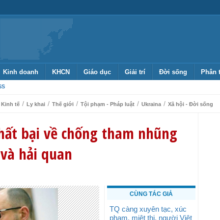
Kinh doanh
KHCN
Giáo dục
Giải trí
Đời sống
Phân 
SS
/
/
/
/
/
Kinh tế
Ly khai
Thế giới
Tội phạm - Pháp luật
Ukraina
Xã hội - Đời sống
thất bại về chống tham nhũng
 và hải quan
CÙNG TÁC GIẢ
TQ càng xuyên tạc, xúc
phạm, miệt thị, người Việt