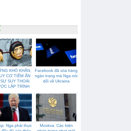
n
ỮNG KHÓ KHĂN,
Facebook đã xóa hàng
UY CƠ TIỀM ẨN
ngàn trang mà Nga nói
 SỰ SUY THOÁI
dối về Ukraina
ỢC LẬP TRÌNH
ỦA NƯỚC NGA
p: Nga phải thực
Moskva: Các biện
n đầy đủ các thỏa
pháp trừng phạt mới