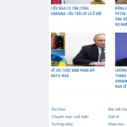
LIỆU NGA CÓ TẤN CÔNG
ĐỒNG M
UKRAINA: CÂU TRẢ LỜI LÀ Ở ĐÂY
PUTIN:
ỦNG HỘ
HỌ MẠ
VỀ CÁC CUỘC ĐÀM PHÁN MỸ-
CHỪNG
NATO-NGA
THANG 
UKRAIN
NGA SẼ
Ẩm thực
Bài viết ch
Chuyên mục cuối tuần
Giải trí
Gương sáng
Khoa học –