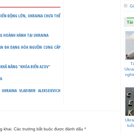
G
 BIẾN ĐỘNG LỚN, UKRAINA CHƯA THỂ
Tài
NG HOÀNH HÀNH TẠI UKRAINA
UẬN ĐA DẠNG HÓA NGUỒN CUNG CẤP
T
 KHẢ NĂNG "KHÓA BIỂN AZOV"
Ukra
nghi
NG
KRAINA VLADIMIR ALEKSEIEVICH
Ukra
tuồ
g khai.
Các trường bắt buộc được đánh dấu
*