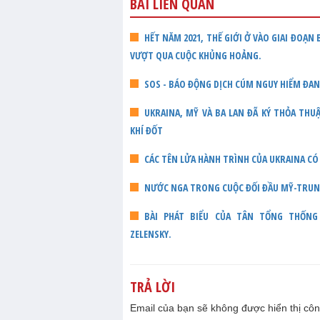
BÀI LIÊN QUAN
HẾT NĂM 2021, THẾ GIỚI Ở VÀO GIAI ĐOẠN
VƯỢT QUA CUỘC KHỦNG HOẢNG.
SOS - BÁO ĐỘNG DỊCH CÚM NGUY HIỂM ĐA
UKRAINA, MỸ VÀ BA LAN ĐÃ KÝ THỎA TH
KHÍ ĐỐT
CÁC TÊN LỬA HÀNH TRÌNH CỦA UKRAINA CÓ
NƯỚC NGA TRONG CUỘC ĐỐI ĐẦU MỸ-TRU
BÀI PHÁT BIỂU CỦA TÂN TỔNG THỐNG U
ZELENSKY.
TRẢ LỜI
Email của bạn sẽ không được hiển thị côn