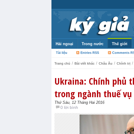
Hải ngoại
Trong nước
Thế giới
Tài liệu
Entries RSS
Comments R
/
/
/
/
Trang chủ
Bài viết khác
Châu Âu
Chính trị
Ukraina: Chính phủ 
trong ngành thuế vụ
Thứ Sáu, 12 Tháng Hai 2016
0 lời bình