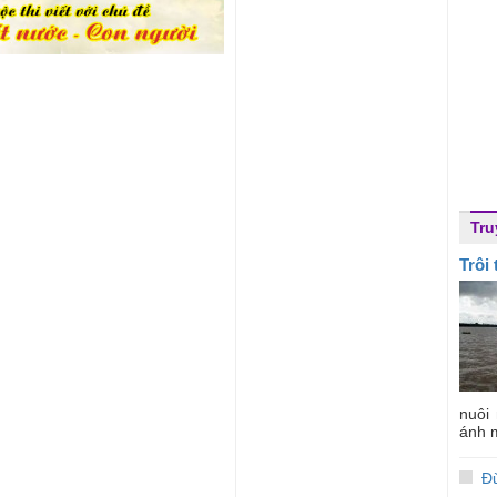
Tru
Trôi
nuôi
ánh m
Đừ