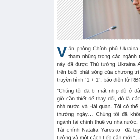
V
ăn phòng Chính phủ Ukraina 
tham nhũng trong các ngành t
này đã được Thủ tướng Ukraina A
trên buổi phát sóng của chương tr
truyền hình “1 + 1”, báo điện tử RB
“Chúng tôi đã bị mất nhịp độ ở đ
giờ cần thiết để thay đổi, đó là cá
nhà nước và Hải quan. Tôi có thể
thường ngày… Chúng tôi đã khôn
ngành tài chính thuế vụ nhà nước
Tài chính Natalia Yaresko đã tu
tưởng và một cách tiếp cận mới “, 