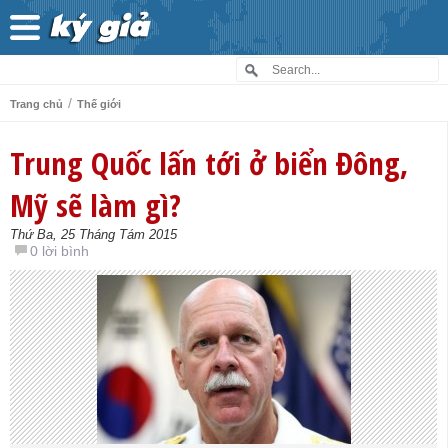
/
Trang chủ
Thế giới
Trung Quốc lấn tới ở biển Đông,
Mỹ sẽ làm gì?
Thứ Ba, 25 Tháng Tám 2015
0 lời bình