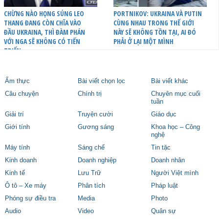
CHỪNG NÀO HỌNG SÚNG LEO
PORTNIKOV: UKRAINA VÀ PUTIN
THANG ĐANG CÒN CHĨA VÀO
CÙNG NHAU TRONG THẾ GIỚI
ĐẦU UKRAINA, THÌ ĐÀM PHÁN
NÀY SẼ KHÔNG TỒN TẠI, AI ĐÓ
VỚI NGA SẼ KHÔNG CÓ TIẾN
PHẢI Ở LẠI MỘT MÌNH
TRIỂN
Ẩm thực
Bài viết chọn lọc
Bài viết khác
Câu chuyện
Chính trị
Chuyên mục cuối
tuần
Giải trí
Truyện cười
Giáo dục
Giới tính
Gương sáng
Khoa học – Công
nghệ
Máy tính
Sáng chế
Tin tặc
Kinh doanh
Doanh nghiệp
Doanh nhân
Kinh tế
Lưu Trữ
Người Việt mình
Ô tô – Xe máy
Phân tích
Pháp luật
Phóng sự điều tra
Media
Photo
Audio
Video
Quân sự