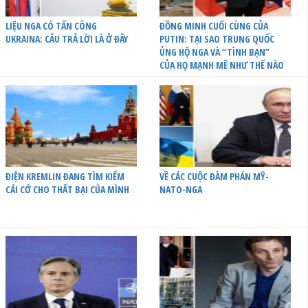
LIỆU NGA CÓ TẤN CÔNG
ĐỒNG MINH CUỐI CÙNG CỦA
UKRAINA: CÂU TRẢ LỜI LÀ Ở ĐÂY
PUTIN: TẠI SAO TRUNG QUỐC
ỦNG HỘ NGA VÀ “TÌNH BẠN”
CỦA HỌ MẠNH MẼ NHƯ THẾ NÀO
ĐIỆN KREMLIN ĐANG TÌM KIẾM
VỀ CÁC CUỘC ĐÀM PHÁN MỸ-
CÁI CỚ CHO THẤT BẠI CỦA MÌNH
NATO-NGA