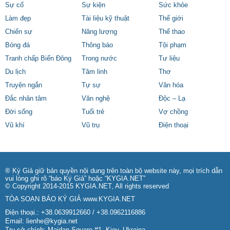
Sự cố
Sự kiện
Sức khỏe
Làm đẹp
Tài liệu kỹ thuật
Thế giới
Chiến sự
Năng lượng
Thể thao
Bóng đá
Thông báo
Tội phạm
Tranh chấp Biển Đông
Trong nước
Tư liệu
Du lịch
Tâm linh
Thơ
Truyện ngắn
Tự sự
Văn hóa
Đắc nhân tâm
Văn nghệ
Độc – Lạ
Đời sống
Tuổi trẻ
Vợ chồng
Vũ khí
Vũ trụ
Điện thoại
® Ký Giả giữ bản quyền nội dung trên toàn bộ website này, mọi trích dẫn
vui lòng ghi rõ “báo Ký Giả” hoặc “KYGIA.NET”
© Copyright 2014-2015 KYGIA.NET, All rights reserved
TÒA SOẠN BÁO KÝ GIẢ
www.KYGIA.NET
Điện thoại.: +38.0639912660 / +38.0962116886
Email:
lienhe@kygia.net