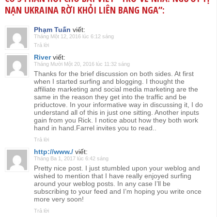
NẠN UKRAINA RỜI KHỎI LIÊN BANG NGA
”:
Phạm Tuấn
viết:
Tháng Một 12, 2016 lúc 6:12 sáng
Trả lời
River
viết:
Tháng Mười Một 20, 2016 lúc 11:32 sáng
Thanks for the brief discussion on both sides. At first
when I started surfing and blogging. I thought the
affiliate marketing and social media marketing are the
same in the reason they get into the traffic and be
priductove. In your informative way in discussing it, I do
understand all of this in just one sitting. Another inputs
gain from you Rick. I notice about how they both work
hand in hand.Farrel invites you to read..
Trả lời
http://www./
viết:
Tháng Ba 1, 2017 lúc 6:42 sáng
Pretty nice post. I just stumbled upon your weblog and
wished to mention that I have really enjoyed surfing
around your weblog posts. In any case I’ll be
subscribing to your feed and I’m hoping you write once
more very soon!
Trả lời