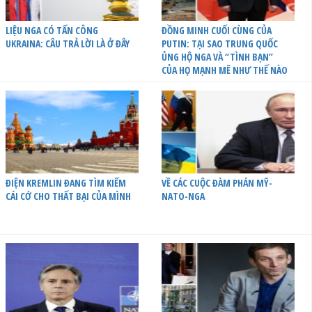
LIỆU NGA CÓ TẤN CÔNG
ĐỒNG MINH CUỐI CÙNG CỦA
UKRAINA: CÂU TRẢ LỜI LÀ Ở ĐÂY
PUTIN: TẠI SAO TRUNG QUỐC
ỦNG HỘ NGA VÀ “TÌNH BẠN”
CỦA HỌ MẠNH MẼ NHƯ THẾ NÀO
ĐIỆN KREMLIN ĐANG TÌM KIẾM
VỀ CÁC CUỘC ĐÀM PHÁN MỸ-
CÁI CỚ CHO THẤT BẠI CỦA MÌNH
NATO-NGA