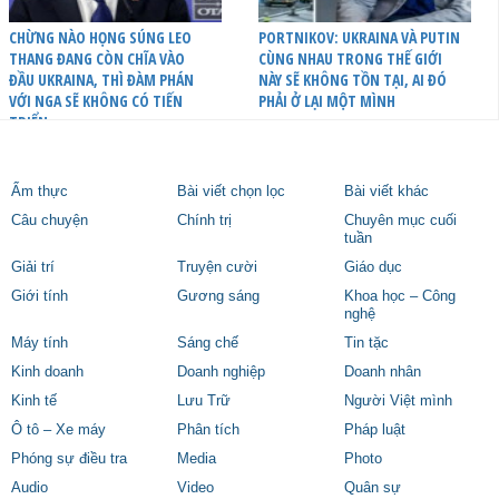
CHỪNG NÀO HỌNG SÚNG LEO
PORTNIKOV: UKRAINA VÀ PUTIN
THANG ĐANG CÒN CHĨA VÀO
CÙNG NHAU TRONG THẾ GIỚI
ĐẦU UKRAINA, THÌ ĐÀM PHÁN
NÀY SẼ KHÔNG TỒN TẠI, AI ĐÓ
VỚI NGA SẼ KHÔNG CÓ TIẾN
PHẢI Ở LẠI MỘT MÌNH
TRIỂN
Ẩm thực
Bài viết chọn lọc
Bài viết khác
Câu chuyện
Chính trị
Chuyên mục cuối
tuần
Giải trí
Truyện cười
Giáo dục
Giới tính
Gương sáng
Khoa học – Công
nghệ
Máy tính
Sáng chế
Tin tặc
Kinh doanh
Doanh nghiệp
Doanh nhân
Kinh tế
Lưu Trữ
Người Việt mình
Ô tô – Xe máy
Phân tích
Pháp luật
Phóng sự điều tra
Media
Photo
Audio
Video
Quân sự