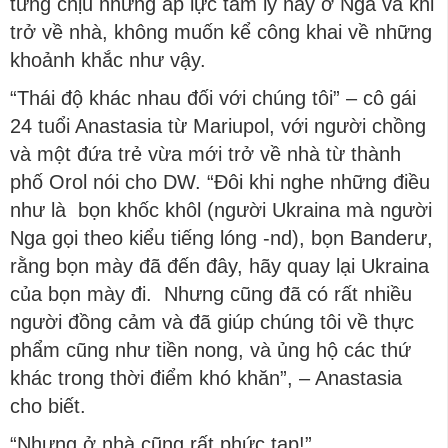
từng chịu những áp lực tâm lý này ở Nga và khi
trở về nhà, không muốn kể công khai về những
khoảnh khắc như vậy.
“Thái độ khác nhau đối với chúng tôi” – cô gái
24 tuổi Anastasia từ Mariupol, với người chồng
và một đứa trẻ vừa mới trở về nhà từ thành
phố Orol nói cho DW. “Đôi khi nghe những điều
như là bọn khốc khôl (người Ukraina mà người
Nga gọi theo kiểu tiếng lóng -nd), bọn Banderư,
rằng bọn mày đã đến đây, hãy quay lại Ukraina
của bọn mày đi. Nhưng cũng đã có rất nhiều
người đồng cảm và đã giúp chúng tôi về thực
phẩm cũng như tiền nong, và ủng hộ các thứ
khác trong thời điểm khó khăn”, – Anastasia
cho biết.
“Nhưng ở nhà cũng rất phức tạp!”