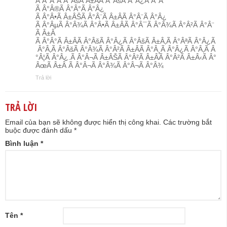
Ã Â°Â¨Ã Â°ÂšÃ Â±ÂÃ Â°ÂšÃ Â°Â¿Ã Â°Â¨
Ã Â°Â®Ã Â°Â°Ã Â°Â¿
Ã Â°Â•Ã Â±ÂŠÃ Â°Â¨Ã Â±ÂÃ Â°Â¨Ã Â°Â¿
Ã Â°ÂµÃ Â°Â¾Ã Â°Â•Ã Â±ÂÃ Â°Â¯Ã Â°Â¾Ã Â°Â²Ã Â°Â¨
Ã Â±Â
Ã Â°Â°Ã Â±ÂÃ Â°ÂšÃ Â°Â¿Ã Â°ÂšÃ Â±Â‚Ã Â°ÂªÃ Â°Â¿Ã
Â°Â‚Ã Â°ÂšÃ Â°Â¾Ã Â°Â²Ã Â±ÂÃ Â°Â¸Ã Â°Â¿Ã Â°Â‚Ã Â
°Â¦Ã Â°Â¿.Ã Â°Â¬Ã Â±ÂŠÃ Â°Â²Ã Â±ÂÃ Â°Â²Ã Â±Â‹Ã Â°
ÂœÃ Â±Â Ã Â°Â¬Ã Â°Â¾Ã Â°Â¬Ã Â°Â¾
Trả lời
TRẢ LỜI
Email của bạn sẽ không được hiển thị công khai.
Các trường bắt
buộc được đánh dấu
*
Bình luận
*
Tên
*