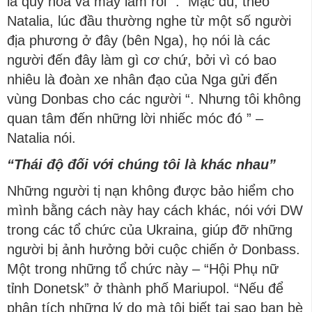
là quý hóa và may lắm rồi “. Mặc dù, theo
Natalia, lúc đầu thường nghe từ một số người
địa phương ở đây (bên Nga), họ nói là các
người đến đây làm gì cơ chứ, bởi vì có bao
nhiêu là đoàn xe nhân đạo của Nga gửi đến
vùng Donbas cho các người “. Nhưng tôi không
quan tâm đến những lời nhiếc móc đó ” –
Natalia nói.
“Thái độ đối với chúng tô
i là khác nhau”
Những người tị nạn không được bảo hiểm cho
mình bằng cách này hay cách khác, nói với DW
trong các tổ chức của Ukraina, giúp đỡ những
người bị ảnh hưởng bởi cuộc chiến ở Donbass.
Một trong những tổ chức này – “Hội Phụ nữ
tỉnh Donetsk” ở thành phố Mariupol. “Nếu để
phân tích những lý do mà tôi biết tại sao bạn bè