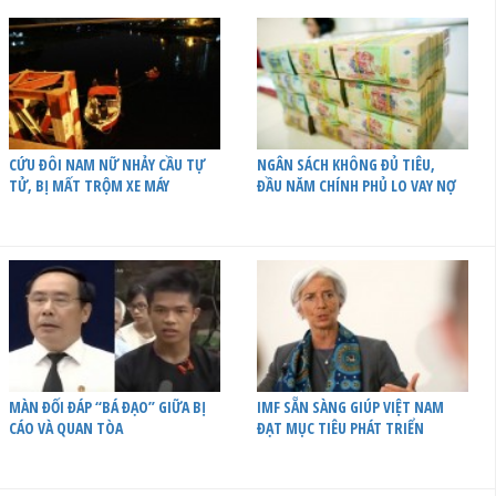
CỨU ĐÔI NAM NỮ NHẢY CẦU TỰ
NGÂN SÁCH KHÔNG ĐỦ TIÊU,
TỬ, BỊ MẤT TRỘM XE MÁY
ĐẦU NĂM CHÍNH PHỦ LO VAY NỢ
MÀN ĐỐI ĐÁP “BÁ ĐẠO” GIỮA BỊ
IMF SẴN SÀNG GIÚP VIỆT NAM
CÁO VÀ QUAN TÒA
ĐẠT MỤC TIÊU PHÁT TRIỂN