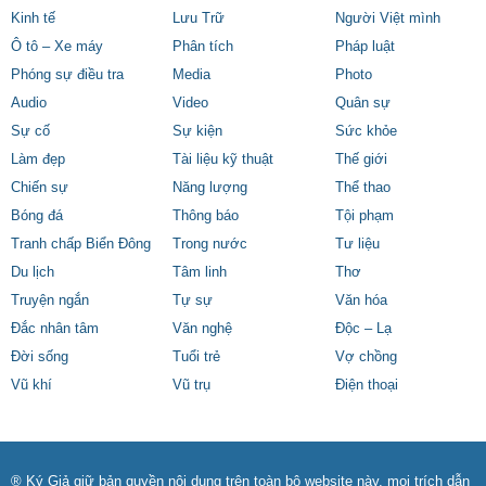
Kinh tế
Lưu Trữ
Người Việt mình
Ô tô – Xe máy
Phân tích
Pháp luật
Phóng sự điều tra
Media
Photo
Audio
Video
Quân sự
Sự cố
Sự kiện
Sức khỏe
Làm đẹp
Tài liệu kỹ thuật
Thế giới
Chiến sự
Năng lượng
Thể thao
Bóng đá
Thông báo
Tội phạm
Tranh chấp Biển Đông
Trong nước
Tư liệu
Du lịch
Tâm linh
Thơ
Truyện ngắn
Tự sự
Văn hóa
Đắc nhân tâm
Văn nghệ
Độc – Lạ
Đời sống
Tuổi trẻ
Vợ chồng
Vũ khí
Vũ trụ
Điện thoại
® Ký Giả giữ bản quyền nội dung trên toàn bộ website này, mọi trích dẫn