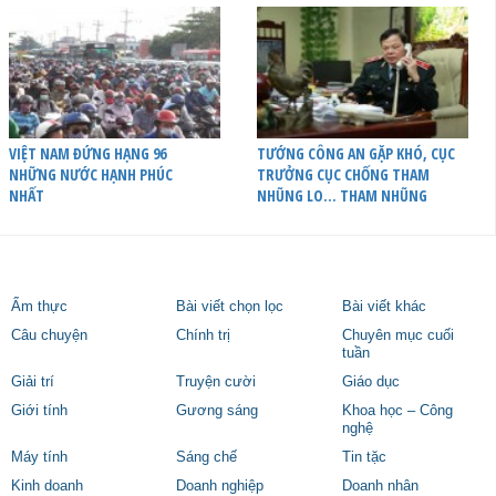
VIỆT NAM ĐỨNG HẠNG 96
TƯỚNG CÔNG AN GẶP KHÓ, CỤC
NHỮNG NƯỚC HẠNH PHÚC
TRƯỞNG CỤC CHỐNG THAM
NHẤT
NHŨNG LO… THAM NHŨNG
Ẩm thực
Bài viết chọn lọc
Bài viết khác
Câu chuyện
Chính trị
Chuyên mục cuối
tuần
Giải trí
Truyện cười
Giáo dục
Giới tính
Gương sáng
Khoa học – Công
nghệ
Máy tính
Sáng chế
Tin tặc
Kinh doanh
Doanh nghiệp
Doanh nhân