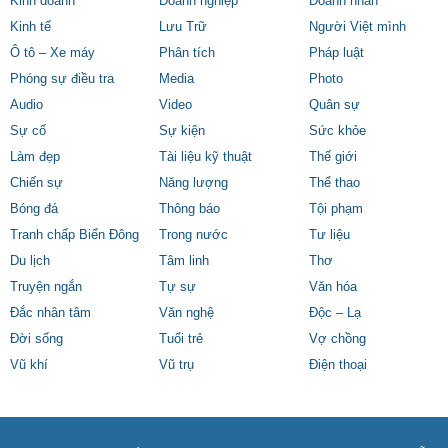
Kinh doanh
Doanh nghiệp
Doanh nhân
Kinh tế
Lưu Trữ
Người Việt mình
Ô tô – Xe máy
Phân tích
Pháp luật
Phóng sự điều tra
Media
Photo
Audio
Video
Quân sự
Sự cố
Sự kiện
Sức khỏe
Làm đẹp
Tài liệu kỹ thuật
Thế giới
Chiến sự
Năng lượng
Thể thao
Bóng đá
Thông báo
Tội phạm
Tranh chấp Biển Đông
Trong nước
Tư liệu
Du lịch
Tâm linh
Thơ
Truyện ngắn
Tự sự
Văn hóa
Đắc nhân tâm
Văn nghệ
Độc – Lạ
Đời sống
Tuổi trẻ
Vợ chồng
Vũ khí
Vũ trụ
Điện thoại