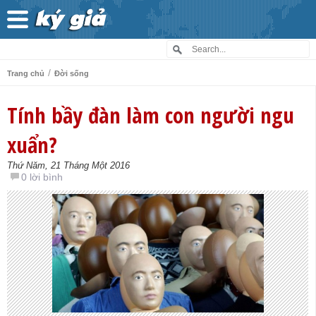
/
Trang chủ
Đời sống
Tính bầy đàn làm con người ngu
xuẩn?
Thứ Năm, 21 Tháng Một 2016
0 lời bình