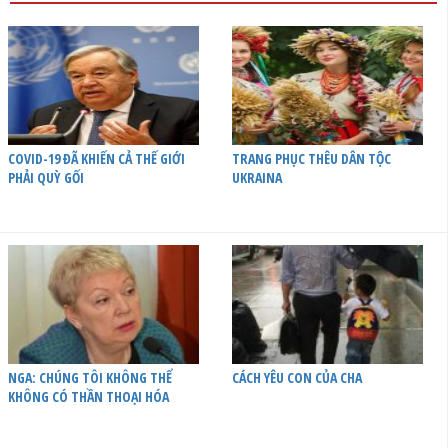
COVID-19 ĐÃ KHIẾN CẢ THẾ GIỚI
TRANG PHỤC THÊU DÂN TỘC
PHẢI QUỲ GỐI
UKRAINA
NGA: CHÚNG TÔI KHÔNG THỂ
CÁCH YÊU CON CỦA CHA
KHÔNG CÓ THẦN THOẠI HÓA