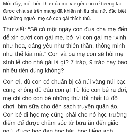
Mới đây, một bức thư của mẹ vợ gửi con rể tương lai
được chia sẻ trên mạng đã khiến nhiều phụ nữ, đặc biệt
là những người mẹ có con gái thích thú.
Thư viết: “Sẽ có một ngày con đưa cha mẹ đến
để xin cưới con gái mẹ, bởi vì con gái mẹ “xinh
như hoa, đáng yêu như thiên thần, thông minh
như thế kia mà.” Con và ba mẹ con sẽ hỏi mẹ
sính lễ cho nhà gái là gì? 7 tráp, 9 tráp hay bao
nhiêu tiền đúng không?
Con ơi, dù con có chuẩn bị cả núi vàng núi bạc
cũng không đủ đâu con ạ! Từ lúc con bé ra đời,
mẹ chỉ cho con bé những thứ tốt nhất từ đồ
chơi, bỉm sữa cho đến sách truyện quần áo.
Con bé đi học mẹ cũng phải cho nó học trường
điểm để được chăm sóc từ bữa ăn đến giấc
ngủ, được học đàn học hát, học tiếng anh,