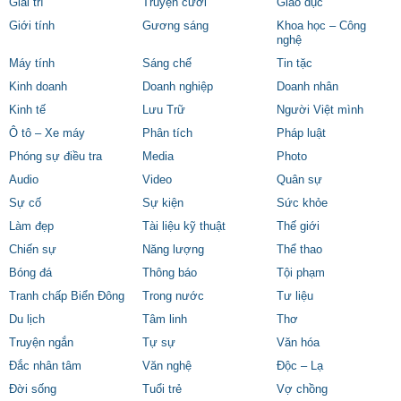
Giải trí
Truyện cười
Giáo dục
Giới tính
Gương sáng
Khoa học – Công
nghệ
Máy tính
Sáng chế
Tin tặc
Kinh doanh
Doanh nghiệp
Doanh nhân
Kinh tế
Lưu Trữ
Người Việt mình
Ô tô – Xe máy
Phân tích
Pháp luật
Phóng sự điều tra
Media
Photo
Audio
Video
Quân sự
Sự cố
Sự kiện
Sức khỏe
Làm đẹp
Tài liệu kỹ thuật
Thế giới
Chiến sự
Năng lượng
Thể thao
Bóng đá
Thông báo
Tội phạm
Tranh chấp Biển Đông
Trong nước
Tư liệu
Du lịch
Tâm linh
Thơ
Truyện ngắn
Tự sự
Văn hóa
Đắc nhân tâm
Văn nghệ
Độc – Lạ
Đời sống
Tuổi trẻ
Vợ chồng