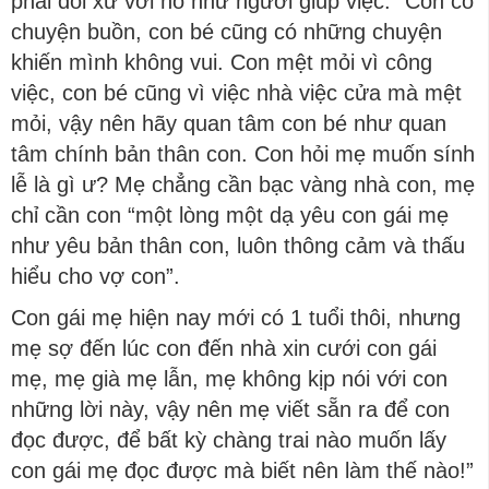
phải đối xử với nó như người giúp việc.” Con có
chuyện buồn, con bé cũng có những chuyện
khiến mình không vui. Con mệt mỏi vì công
việc, con bé cũng vì việc nhà việc cửa mà mệt
mỏi, vậy nên hãy quan tâm con bé như quan
tâm chính bản thân con. Con hỏi mẹ muốn sính
lễ là gì ư? Mẹ chẳng cần bạc vàng nhà con, mẹ
chỉ cần con “một lòng một dạ yêu con gái mẹ
như yêu bản thân con, luôn thông cảm và thấu
hiểu cho vợ con”.
Con gái mẹ hiện nay mới có 1 tuổi thôi, nhưng
mẹ sợ đến lúc con đến nhà xin cưới con gái
mẹ, mẹ già mẹ lẫn, mẹ không kịp nói với con
những lời này, vậy nên mẹ viết sẵn ra để con
đọc được, để bất kỳ chàng trai nào muốn lấy
con gái mẹ đọc được mà biết nên làm thế nào!”