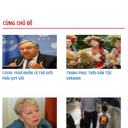
CÙNG CHỦ ĐỀ
COVID-19 ĐÃ KHIẾN CẢ THẾ GIỚI
TRANG PHỤC THÊU DÂN TỘC
PHẢI QUỲ GỐI
UKRAINA