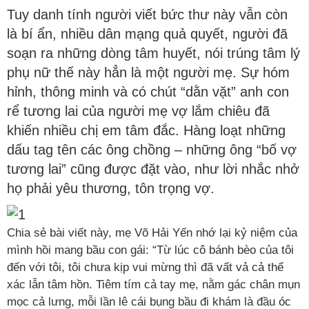
Tuy danh tính người viết bức thư này vẫn còn
là bí ẩn, nhiều dân mạng quả quyết, người đã
soạn ra những dòng tâm huyết, nói trúng tâm lý
phụ nữ thế này hẳn là một người mẹ. Sự hóm
hỉnh, thông minh và có chút “dằn vặt” anh con
rể tương lai của người mẹ vợ lắm chiêu đã
khiến nhiều chị em tâm đắc. Hàng loạt những
dấu tag tên các ông chồng – những ông “bố vợ
tương lai” cũng được đặt vào, như lời nhắc nhở
họ phải yêu thương, tôn trọng vợ.
Chia sẻ bài viết này, mẹ Võ Hải Yến nhớ lại kỷ niệm của
mình hồi mang bầu con gái: “Từ lúc cô bánh bèo của tôi
đến với tôi, tôi chưa kịp vui mừng thì đã vất vả cả thể
xác lẫn tâm hồn. Tiêm tím cả tay mẹ, nằm gác chân mụn
mọc cả lưng, mỗi lần lê cái bụng bầu đi khám là đầu óc