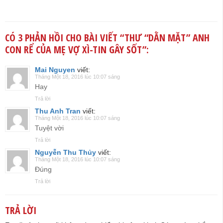
CÓ 3 PHẢN HỒI CHO BÀI VIẾT “
THƯ “DẰN MẶT” ANH
CON RỂ CỦA MẸ VỢ XÌ-TIN GÂY SỐT
”:
Mai Nguyen
viết:
Tháng Một 18, 2016 lúc 10:07 sáng
Hay
Trả lời
Thu Anh Tran
viết:
Tháng Một 18, 2016 lúc 10:07 sáng
Tuyệt vời
Trả lời
Nguyễn Thu Thủy
viết:
Tháng Một 18, 2016 lúc 10:07 sáng
Đúng
Trả lời
TRẢ LỜI