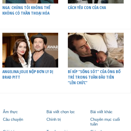
NGA: CHÚNG TÔI KHÔNG THỂ
CÁCH YÊU CON CỦA CHA
KHÔNG CÓ THẦN THOẠI HÓA
ANGELINA JOLIE NỘP ĐƠN LY DỊ
BÍ KÍP “SỐNG SÓT” CỦA ÔNG BỐ
BRAD PITT
TRẺ TRONG TUẦN ĐẦU TIÊN
“LÊN CHỨC”
Ẩm thực
Bài viết chọn lọc
Bài viết khác
Câu chuyện
Chính trị
Chuyên mục cuối
tuần