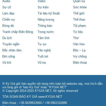
Audio
Video
Quân sự
Sự cố
Sự kiện
Sức khỏe
Làm đẹp
Tài liệu kỹ thuật
Thế giới
Chiến sự
Năng lượng
Thể thao
Bóng đá
Thông báo
Tội phạm
Tranh chấp Biển Đông
Trong nước
Tư liệu
Du lịch
Tâm linh
Thơ
Truyện ngắn
Tự sự
Văn hóa
Đắc nhân tâm
Văn nghệ
Độc – Lạ
Đời sống
Tuổi trẻ
Vợ chồng
Vũ khí
Vũ trụ
Điện thoại
® Ký Giả giữ bản quyền nội dung trên toàn bộ website này, mọi trích dẫn
vui lòng ghi rõ “báo Ký Giả” hoặc “KYGIA.NET”
© Copyright 2014-2015 KYGIA.NET, All rights reserved
TÒA SOẠN BÁO KÝ GIẢ
www.KYGIA.NET
Điện thoại.: +38.0639912660 / +38.0962116886