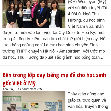
(ĐH) Wesleyan (Mỹ)
với số điểm tuyệt đối
4.0/4.0, Ngô Thu
Hương, du học sinh
Việt Nam vừa nhận
được lời mời vào làm việc tại Cty Deloitte Hoa Kỳ, một
trong 4 công ty kiểm toán lớn nhất thế giới hiện nay. Nỗ
lực không ngừng nghỉ Là cựu học sinh chuyên Sinh,
trường THPT chuyên Hà Nội - Amsterdam, với ước mơ
du học, Thu Hương đã xuất sắc giành học bổng toàn...
Bên trong lớp dạy tiếng mẹ đẻ cho học sinh
gốc Việt ở Mỹ
Thứ Tư, 13 Tháng Năm 2015
Thầy giáo dùng các
giáo cụ trực quan về
văn hóa, truyền thống