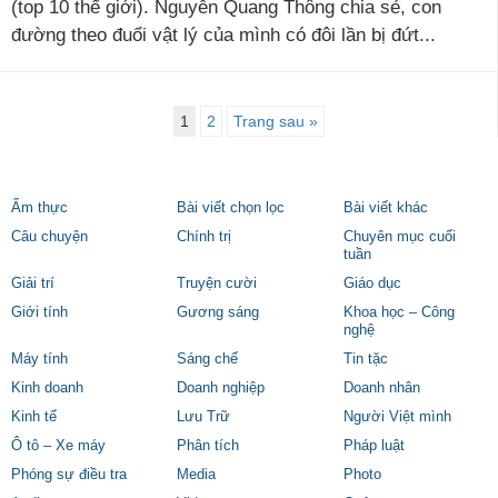
(top 10 thế giới). Nguyễn Quang Thông chia sẻ, con
đường theo đuổi vật lý của mình có đôi lần bị đứt...
1
2
Trang sau »
Ẩm thực
Bài viết chọn lọc
Bài viết khác
Câu chuyện
Chính trị
Chuyên mục cuối
tuần
Giải trí
Truyện cười
Giáo dục
Giới tính
Gương sáng
Khoa học – Công
nghệ
Máy tính
Sáng chế
Tin tặc
Kinh doanh
Doanh nghiệp
Doanh nhân
Kinh tế
Lưu Trữ
Người Việt mình
Ô tô – Xe máy
Phân tích
Pháp luật
Phóng sự điều tra
Media
Photo