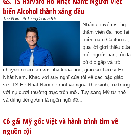
GS. TS Harvard Hồ Nhật Nam: Người Việt
biến Alcohol thành xăng dầu
Thứ Năm, 25 Tháng Sáu 2015
Nhân chuyển viếng
thăm viện đại học tại
miền nam California,
qua lời giới thiệu của
một người bạn, tôi đã
có dịp gặp và trò
chuyện nhiều lần với nhà khoa học, giáo sư tiến sĩ Hồ
Nhật Nam. Khác với suy nghĩ của tôi về các bậc giáo
sư, TS Hồ Nhật Nam có một vẻ ngoài thư sinh, trẻ trung
với nụ cười thường trực trên môi. Tuy sang Mỹ từ nhỏ
và dùng tiếng Anh là ngôn ngữ để...
Cô gái Mỹ gốc Việt và hành trình tìm về
nguồn cội