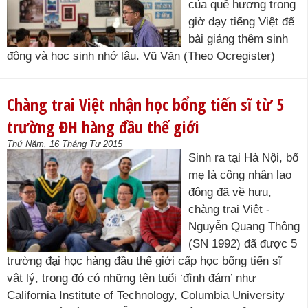
của quê hương trong
giờ dạy tiếng Việt để
bài giảng thêm sinh
động và học sinh nhớ lâu. Vũ Văn (Theo Ocregister)
Chàng trai Việt nhận học bổng tiến sĩ từ 5
trường ĐH hàng đầu thế giới
Thứ Năm, 16 Tháng Tư 2015
Sinh ra tại Hà Nội, bố
mẹ là công nhân lao
động đã về hưu,
chàng trai Việt -
Nguyễn Quang Thông
(SN 1992) đã được 5
trường đại học hàng đầu thế giới cấp học bổng tiến sĩ
vật lý, trong đó có những tên tuổi ‘đình đám’ như
California Institute of Technology, Columbia University