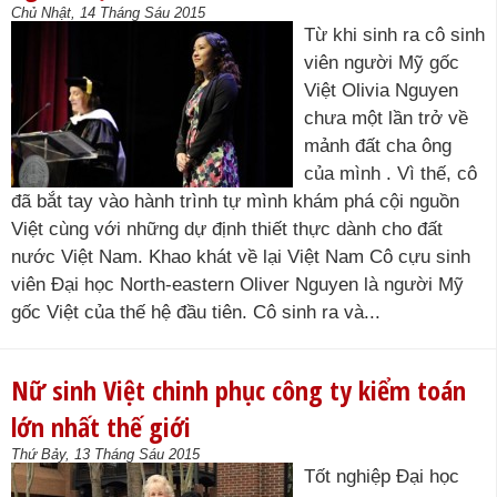
Chủ Nhật, 14 Tháng Sáu 2015
Từ khi sinh ra cô sinh
viên người Mỹ gốc
Việt Olivia Nguyen
chưa một lần trở về
mảnh đất cha ông
của mình . Vì thế, cô
đã bắt tay vào hành trình tự mình khám phá cội nguồn
Việt cùng với những dự định thiết thực dành cho đất
nước Việt Nam. Khao khát về lại Việt Nam Cô cựu sinh
viên Đại học North-eastern Oliver Nguyen là người Mỹ
gốc Việt của thế hệ đầu tiên. Cô sinh ra và...
Nữ sinh Việt chinh phục công ty kiểm toán
lớn nhất thế giới
Thứ Bảy, 13 Tháng Sáu 2015
Tốt nghiệp Đại học