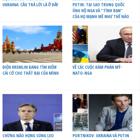
UKRAINA: CÂU TRẢ LỜI LÀ Ở ĐÂY
PUTIN: TẠI SAO TRUNG QUỐC
ỦNG HỘ NGA VÀ “TÌNH BẠN”
CỦA HỌ MẠNH MẼ NHƯ THẾ NÀO
ĐIỆN KREMLIN ĐANG TÌM KIẾM
VỀ CÁC CUỘC ĐÀM PHÁN MỸ-
CÁI CỚ CHO THẤT BẠI CỦA MÌNH
NATO-NGA
CHỪNG NÀO HỌNG SÚNG LEO
PORTNIKOV: UKRAINA VÀ PUTIN