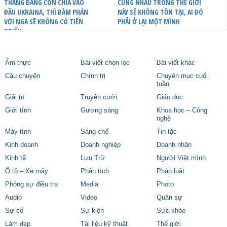
THANG ĐANG CÒN CHĨA VÀO
CÙNG NHAU TRONG THẾ GIỚI
ĐẦU UKRAINA, THÌ ĐÀM PHÁN
NÀY SẼ KHÔNG TỒN TẠI, AI ĐÓ
VỚI NGA SẼ KHÔNG CÓ TIẾN
PHẢI Ở LẠI MỘT MÌNH
TRIỂN
Ẩm thực
Bài viết chọn lọc
Bài viết khác
Câu chuyện
Chính trị
Chuyên mục cuối
tuần
Giải trí
Truyện cười
Giáo dục
Giới tính
Gương sáng
Khoa học – Công
nghệ
Máy tính
Sáng chế
Tin tặc
Kinh doanh
Doanh nghiệp
Doanh nhân
Kinh tế
Lưu Trữ
Người Việt mình
Ô tô – Xe máy
Phân tích
Pháp luật
Phóng sự điều tra
Media
Photo
Audio
Video
Quân sự
Sự cố
Sự kiện
Sức khỏe
Làm đẹp
Tài liệu kỹ thuật
Thế giới