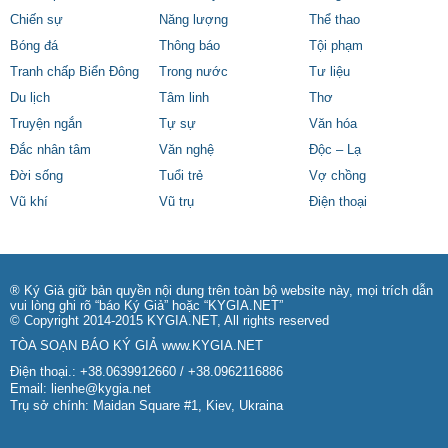
Chiến sự
Năng lượng
Thể thao
Bóng đá
Thông báo
Tội phạm
Tranh chấp Biển Đông
Trong nước
Tư liệu
Du lịch
Tâm linh
Thơ
Truyện ngắn
Tự sự
Văn hóa
Đắc nhân tâm
Văn nghệ
Độc – Lạ
Đời sống
Tuổi trẻ
Vợ chồng
Vũ khí
Vũ trụ
Điện thoại
® Ký Giả giữ bản quyền nội dung trên toàn bộ website này, mọi trích dẫn
vui lòng ghi rõ “báo Ký Giả” hoặc “KYGIA.NET”
© Copyright 2014-2015 KYGIA.NET, All rights reserved
TÒA SOẠN BÁO KÝ GIẢ
www.KYGIA.NET
Điện thoại.: +38.0639912660 / +38.0962116886
Email:
lienhe@kygia.net
Trụ sở chính: Maidan Square #1, Kiev, Ukraina