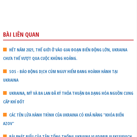
BÀI LIÊN QUAN
HẾT NĂM 2021, THẾ GIỚI Ở VÀO GIAI ĐOẠN BIẾN ĐỘNG LỚN, UKRAINA
CHƯA THỂ VƯỢT QUA CUỘC KHỦNG HOẢNG.
SOS - BÁO ĐỘNG DỊCH CÚM NGUY HIỂM ĐANG HOÀNH HÀNH TẠI
UKRAINA
UKRAINA, MỸ VÀ BA LAN ĐÃ KÝ THỎA THUẬN ĐA DẠNG HÓA NGUỒN CUNG
CẤP KHÍ ĐỐT
CÁC TÊN LỬA HÀNH TRÌNH CỦA UKRAINA CÓ KHẢ NĂNG "KHÓA BIỂN
AZOV"
BÀI PHÁT BIỂU CỦA TÂN TỔNG THỐNG UKRAINA VLADIMIR ALEKSEIEVICH