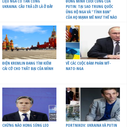
LIỆU NGA CÓ TẤN CÔNG
ĐỒNG MINH CUỐI CÙNG CỦA
UKRAINA: CÂU TRẢ LỜI LÀ Ở ĐÂY
PUTIN: TẠI SAO TRUNG QUỐC
ỦNG HỘ NGA VÀ “TÌNH BẠN”
CỦA HỌ MẠNH MẼ NHƯ THẾ NÀO
ĐIỆN KREMLIN ĐANG TÌM KIẾM
VỀ CÁC CUỘC ĐÀM PHÁN MỸ-
CÁI CỚ CHO THẤT BẠI CỦA MÌNH
NATO-NGA
CHỪNG NÀO HỌNG SÚNG LEO
PORTNIKOV: UKRAINA VÀ PUTIN