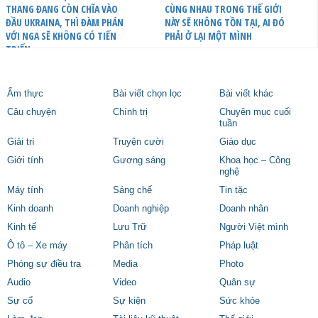
THANG ĐANG CÒN CHĨA VÀO
CÙNG NHAU TRONG THẾ GIỚI
ĐẦU UKRAINA, THÌ ĐÀM PHÁN
NÀY SẼ KHÔNG TỒN TẠI, AI ĐÓ
VỚI NGA SẼ KHÔNG CÓ TIẾN
PHẢI Ở LẠI MỘT MÌNH
TRIỂN
Ẩm thực
Bài viết chọn lọc
Bài viết khác
Câu chuyện
Chính trị
Chuyên mục cuối
tuần
Giải trí
Truyện cười
Giáo dục
Giới tính
Gương sáng
Khoa học – Công
nghệ
Máy tính
Sáng chế
Tin tặc
Kinh doanh
Doanh nghiệp
Doanh nhân
Kinh tế
Lưu Trữ
Người Việt mình
Ô tô – Xe máy
Phân tích
Pháp luật
Phóng sự điều tra
Media
Photo
Audio
Video
Quân sự
Sự cố
Sự kiện
Sức khỏe