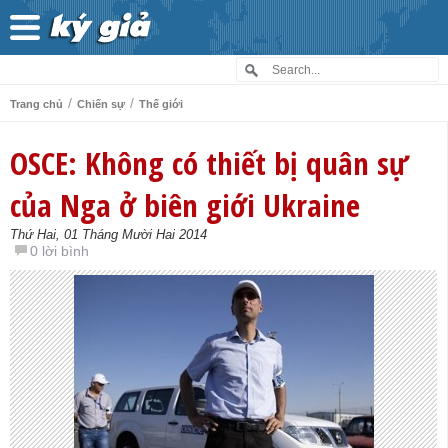
/
/
Trang chủ
Chiến sự
Thế giới
OSCE: Không có thiết bị quân sự
của Nga ở biên giới Ukraine
Thứ Hai, 01 Tháng Mười Hai 2014
0 lời bình