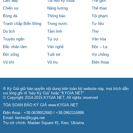
Làm đẹp
Tài liệu kỹ thuật
Thế giới
Chiến sự
Năng lượng
Thể thao
Bóng đá
Thông báo
Tội phạm
Tranh chấp Biển Đông
Trong nước
Tư liệu
Du lịch
Tâm linh
Thơ
Truyện ngắn
Tự sự
Văn hóa
Đắc nhân tâm
Văn nghệ
Độc – Lạ
Đời sống
Tuổi trẻ
Vợ chồng
Vũ khí
Vũ trụ
Điện thoại
® Ký Giả giữ bản quyền nội dung trên toàn bộ website này, mọi trích dẫn
vui lòng ghi rõ “báo Ký Giả” hoặc “KYGIA.NET”
© Copyright 2014-2015 KYGIA.NET, All rights reserved
TÒA SOẠN BÁO KÝ GIẢ
www.KYGIA.NET
Điện thoại.: +38.0639912660 / +38.0962116886
Email:
lienhe@kygia.net
Trụ sở chính: Maidan Square #1, Kiev, Ukraina