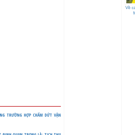
Về c
RONG TRƯỜNG HỢP CHẤM DỨT VẬN
 ĐỊNH QUAN TRỌNG LÀ: TỊCH THU