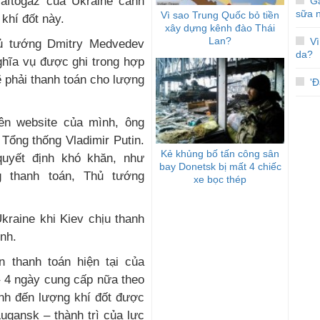
aftogaz của Ukraine cảnh
Gạ
sữa 
Vì sao Trung Quốc bỏ tiền
khí đốt này.
xây dựng kênh đào Thái
Lan?
V
hủ tướng Dmitry Medvedev
da?
ghĩa vụ được ghi trong hợp
ẽ phải thanh toán cho lượng
'Đ
ên website của mình, ông
Tổng thống Vladimir Putin.
Kẻ khủng bố tấn công sân
quyết định khó khăn, như
bay Donetsk bị mất 4 chiếc
g thanh toán, Thủ tướng
xe bọc thép
kraine khi Kiev chịu thanh
nh.
 thanh toán hiện tại của
 – 4 ngày cung cấp nữa theo
ính đến lượng khí đốt được
ugansk – thành trì của lực