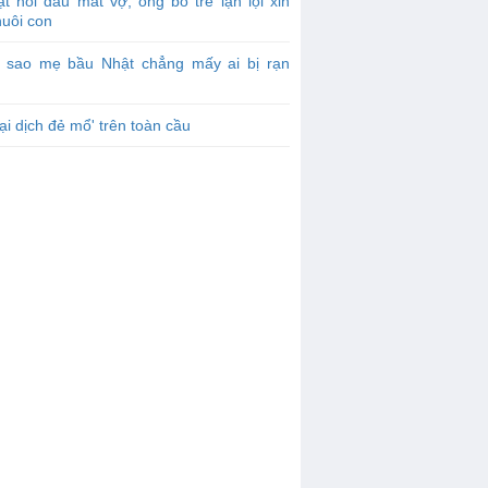
t nỗi đau mất vợ, ông bố trẻ lặn lội xin
nuôi con
ì sao mẹ bầu Nhật chẳng mấy ai bị rạn
ại dịch đẻ mổ' trên toàn cầu