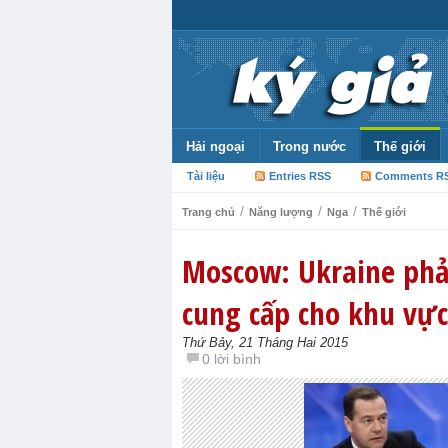
Hải ngoại
Trong nước
Thế giới
Tài liệu
Entries RSS
Comments R
/
/
/
Trang chủ
Năng lượng
Nga
Thế giới
Moscow: Ukraine phải
cung cấp cho khu vực
Thứ Bảy, 21 Tháng Hai 2015
0 lời bình