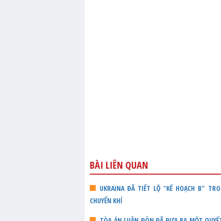
BÀI LIÊN QUAN
UKRAINA ĐÃ TIẾT LỘ "KẾ HOẠCH B" T
CHUYỂN KHÍ
TÒA ÁN LUÂN ĐÔN ĐÃ ĐƯA RA MỘT QUYẾT