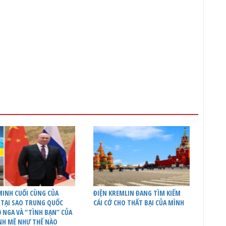
INH CUỐI CÙNG CỦA
ĐIỆN KREMLIN ĐANG TÌM KIẾM
 TẠI SAO TRUNG QUỐC
CÁI CỚ CHO THẤT BẠI CỦA MÌNH
 NGA VÀ “TÌNH BẠN” CỦA
NH MẼ NHƯ THẾ NÀO