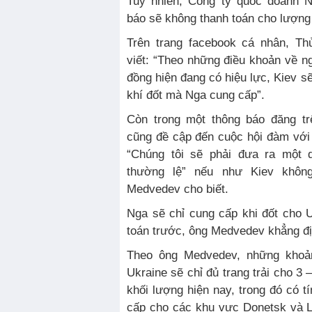
Tuy nhiên, Công ty quốc doanh N
báo sẽ không thanh toán cho lượng 
Trên trang facebook cá nhân, T
viết: “Theo những điều khoản về n
đồng hiện đang có hiệu lực, Kiev s
khí đốt mà Nga cung cấp”.
Còn trong một thông báo đăng tr
cũng đề cập đến cuộc hội đàm với 
“Chúng tôi sẽ phải đưa ra một 
thường lệ” nếu như Kiev khôn
Medvedev cho biết.
Nga sẽ chỉ cung cấp khi đốt cho U
toán trước, ông Medvedev khẳng đị
Theo ông Medvedev, những khoản
Ukraine sẽ chỉ đủ trang trải cho 3
khối lượng hiện nay, trong đó có t
cấp cho các khu vực Donetsk và L