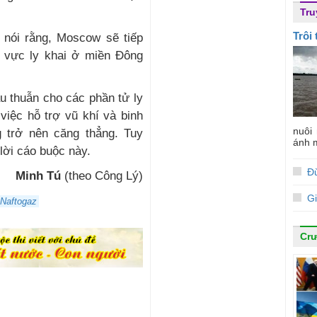
Tru
Trôi
nói rằng, Moscow sẽ tiếp
u vực ly khai ở miền Đông
u thuẫn cho các phần tử ly
iệc hỗ trợ vũ khí và binh
nuôi
g trở nên căng thẳng. Tuy
ánh m
lời cáo buộc này.
Đừ
Minh Tú
(theo Công Lý)
G
Naftogaz
Cr