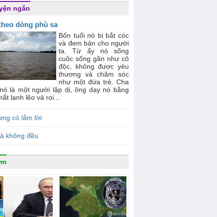
yện ngắn
 theo dòng phù sa
Bốn tuổi nó bị bắt cóc
và đem bán cho người
ta. Từ ấy nó sống
cuộc sống gần như cô
độc, không được yêu
thương và chăm sóc
như một đứa trẻ. Cha
 nó là một người lập dị, ông dạy nó bằng
ắt lạnh lẽo và roi...
ng có lắm lời
ià không đều
ưm