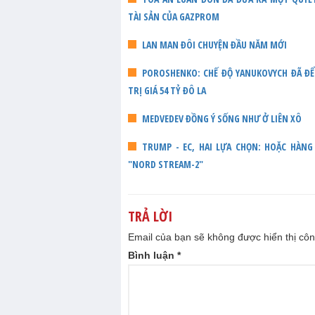
TÀI SẢN CỦA GAZPROM
LAN MAN ĐÔI CHUYỆN ĐẦU NĂM MỚI
POROSHENKO: CHẾ ĐỘ YANUKOVYCH ĐÃ ĐỂ
TRỊ GIÁ 54 TỶ ĐÔ LA
MEDVEDEV ĐỒNG Ý SỐNG NHƯ Ở LIÊN XÔ
TRUMP - ЕС, HAI LỰA CHỌN: HOẶC HÀN
"NORD STREAM-2"
TRẢ LỜI
Email của bạn sẽ không được hiển thị côn
Bình luận
*