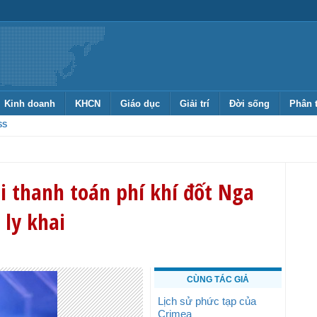
Kinh doanh
KHCN
Giáo dục
Giải trí
Đời sống
Phân 
SS
 thanh toán phí khí đốt Nga
 ly khai
CÙNG TÁC GIẢ
Lịch sử phức tạp của
Crimea