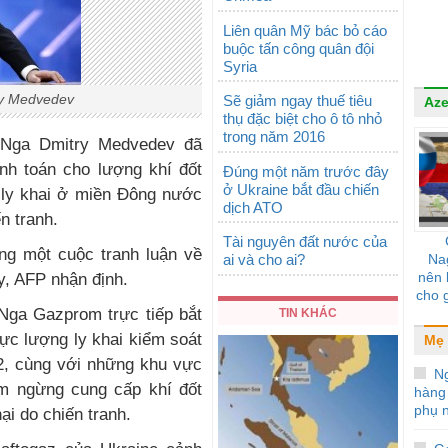
​Liên quân Mỹ bác bỏ cáo
buộc tấn công quân đội
Syria
ry Medvedev
Sẽ giảm ngay thuế tiêu
Aze
thụ đặc biệt cho ô tô nhỏ
trong năm 2016
 Nga Dmitry Medvedev đã
anh toán cho lượng khí đốt
Đúng một năm trước đây
ở Ukraine bắt đầu chiến
ly khai ở miền Đông nước
dịch ATO
n tranh.
Tài nguyên đất nước của
ăng một cuộc tranh luận về
ai và cho ai?
Na
nên 
y, AFP nhận định.
cho g
Nga Gazprom trực tiếp bắt
TIN KHÁC
ực lượng ly khai kiểm soát
Mẹ 
2, cùng với những khu vực
N
ạm ngừng cung cấp khí đốt
hàng
phụ 
ại do chiến tranh.