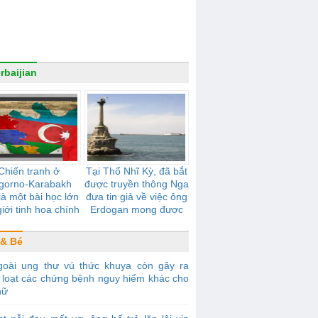
rbaijian
Chiến tranh ở
Tại Thổ Nhĩ Kỳ, đã bắt
gorno-Karabakh
được truyền thông Nga
là một bài học lớn
đưa tin giả về việc ông
iới tinh hoa chính
Erdogan mong được
trị của Ukraina
"trả lại Crưm" cho Thổ
Nhĩ Kỳ
& Bé
goài ung thư vú thức khuya còn gây ra
 loạt các chứng bệnh nguy hiểm khác cho
nữ