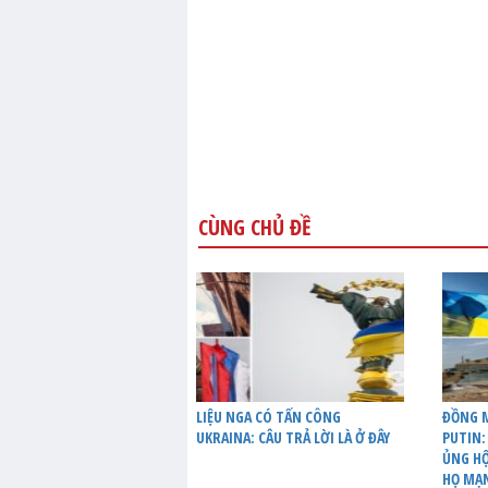
CÙNG CHỦ ĐỀ
LIỆU NGA CÓ TẤN CÔNG
ĐỒNG M
UKRAINA: CÂU TRẢ LỜI LÀ Ở ĐÂY
PUTIN:
ỦNG HỘ
HỌ MẠ