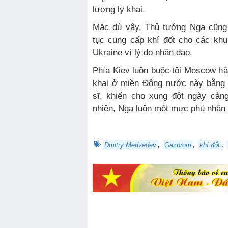
lượng ly khai.
Mặc dù vậy, Thủ tướng Nga cũng 
tục cung cấp khí đốt cho các kh
Ukraine vì lý do nhân đạo.
Phía Kiev luôn buộc tội Moscow hậ
khai ở miền Đông nước này bằng v
sĩ, khiến cho xung đột ngày càn
nhiên, Nga luôn một mực phủ nhận 
,
,
,
Dmitry Medvedev
Gazprom
khí đốt